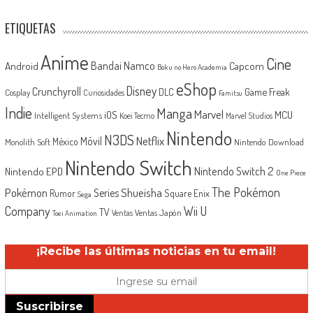
ETIQUETAS
Anime
Cine
Android
Bandai Namco
Capcom
Boku no Hero Academia
eShop
Disney
Crunchyroll
Game Freak
DLC
Cosplay
Curiosidades
Famitsu
Indie
Manga
Marvel
iOS
MCU
Intelligent Systems
Koei Tecmo
Marvel Studios
Nintendo
N3DS
Netflix
Móvil
México
Monolith Soft
Nintendo Download
Nintendo Switch
Nintendo Switch 2
Nintendo EPD
One Piece
The Pokémon
Shueisha
Pokémon
Series
Rumor
Square Enix
Sega
Company
Wii U
TV
Ventas Japón
Ventas
Toei Animation
¡Recibe las últimas noticias en tu email!
Suscribirse