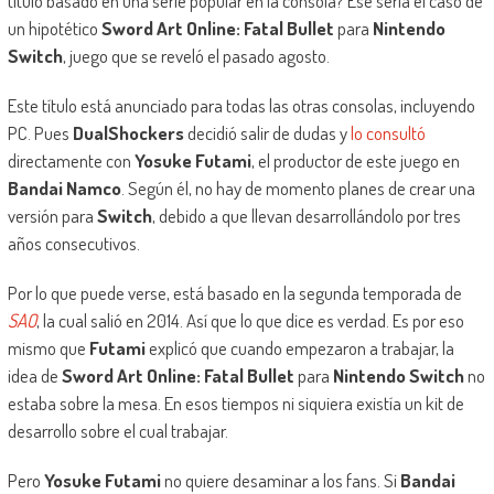
título basado en una serie popular en la consola? Ese sería el caso de
un hipotético
Sword Art Online: Fatal Bullet
para
Nintendo
Switch
, juego que se reveló el pasado agosto.
Este título está anunciado para todas las otras consolas, incluyendo
PC. Pues
DualShockers
decidió salir de dudas y
lo consultó
directamente con
Yosuke Futami
, el productor de este juego en
Bandai Namco
. Según él, no hay de momento planes de crear una
versión para
Switch
, debido a que llevan desarrollándolo por tres
años consecutivos.
Por lo que puede verse, está basado en la segunda temporada de
SAO
, la cual salió en 2014. Así que lo que dice es verdad. Es por eso
mismo que
Futami
explicó que cuando empezaron a trabajar, la
idea de
Sword Art Online: Fatal Bullet
para
Nintendo Switch
no
estaba sobre la mesa. En esos tiempos ni siquiera existía un kit de
desarrollo sobre el cual trabajar.
Pero
Yosuke Futami
no quiere desaminar a los fans. Si
Bandai