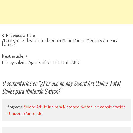
Navegación de entradas
Previous article
¿Cuál será el descuento de Super Mario Run en México y América
Latina?
Next article
Disney salvó a Agents of S.H.I.E.L.D. de ABC
0 comentarios en “
¿Por qué no hay Sword Art Online: Fatal
Bullet para Nintendo Switch?
”
Pingback:
Sword Art Online para Nintendo Switch, en consideración
- Universo Nintendo