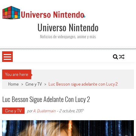
Saltar al contenido
Universo Nintendo
Noticias de videojuegos, anime y más
You are here
Home
>
Cine y TV
>
Luc Besson sigue adelante con Lucy 2
Luc Besson Sigue Adelante Con Lucy 2
Cine y TV
por
A. Quatermain
-
2 octubre, 2017