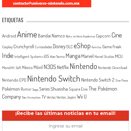
ETIQUETAS
Anime
Cine
Android
Bandai Namco
Capcom
Boku no Hero Academia
eShop
Disney
Crunchyroll
Game Freak
DLC
Cosplay
Curiosidades
Famitsu
Indie
Manga
Marvel
iOS
MCU
Intelligent Systems
Koei Tecmo
Marvel Studios
Nintendo
N3DS
Netflix
Móvil
México
Monolith Soft
Nintendo Download
Nintendo Switch
Nintendo Switch 2
Nintendo EPD
One Piece
The Pokémon
Shueisha
Pokémon
Series
Rumor
Square Enix
Sega
Company
Wii U
TV
Ventas Japón
Ventas
Toei Animation
¡Recibe las últimas noticias en tu email!