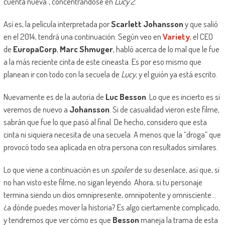
cuenta nueva”, concentrándose en
Lucy 2
.
Así es, la película interpretada por
Scarlett Johansson
y que salió
en el 2014, tendrá una continuación. Según veo en
Variety
, el CEO
de
EuropaCorp
,
Marc Shmuger
, habló acerca de lo mal que le fue
a la más reciente cinta de este cineasta. Es por eso mismo que
planean ir con todo con la secuela de
Lucy
, y el guión ya está escrito.
Nuevamente es de la autoría de
Luc Besson
. Lo que es incierto es si
veremos de nuevo a
Johansson
. Si de casualidad vieron este filme,
sabrán que fue lo que pasó al final. De hecho, considero que esta
cinta ni siquiera necesita de una secuela. A menos que la “droga” que
provocó todo sea aplicada en otra persona con resultados similares.
Lo que viene a continuación es un
spoiler
de su desenlace, así que, si
no han visto este filme, no sigan leyendo. Ahora, si tu personaje
termina siendo un dios omnipresente, omnipotente y omnisciente…
¿a dónde puedes mover la historia? Es algo ciertamente complicado,
y tendremos que ver cómo es que
Besson
maneja la trama de esta