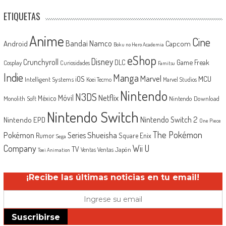
ETIQUETAS
Anime
Cine
Android
Bandai Namco
Capcom
Boku no Hero Academia
eShop
Disney
Crunchyroll
Game Freak
DLC
Cosplay
Curiosidades
Famitsu
Indie
Manga
Marvel
iOS
MCU
Intelligent Systems
Koei Tecmo
Marvel Studios
Nintendo
N3DS
Netflix
Móvil
México
Monolith Soft
Nintendo Download
Nintendo Switch
Nintendo Switch 2
Nintendo EPD
One Piece
The Pokémon
Shueisha
Pokémon
Series
Rumor
Square Enix
Sega
Company
Wii U
TV
Ventas Japón
Ventas
Toei Animation
¡Recibe las últimas noticias en tu email!
Suscribirse