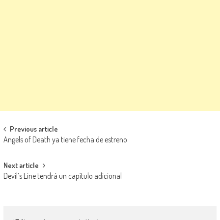
Navegación de entradas
Previous article
Angels of Death ya tiene fecha de estreno
Next article
Devil’s Line tendrá un capítulo adicional