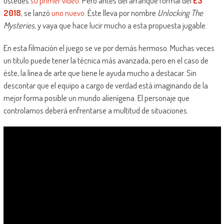
ustedes
su primer video
. Pero antes del arranque formal del
E3
2018
, se lanzó
uno nuevo
. Éste lleva por nombre
Unlocking The
Mysteries
, y vaya que hace lucir mucho a esta propuesta jugable.
En esta filmación el juego se ve por demás hermoso. Muchas veces
un título puede tener la técnica más avanzada, pero en el caso de
éste, la línea de arte que tiene le ayuda mucho a destacar. Sin
descontar que el equipo a cargo de verdad está imaginando de la
mejor forma posible un mundo alienígena. El personaje que
controlamos deberá enfrentarse a multitud de situaciones.