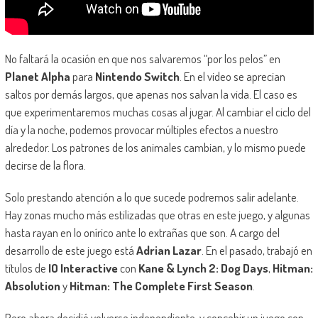
No faltará la ocasión en que nos salvaremos “por los pelos” en
Planet Alpha
para
Nintendo Switch
. En el video se aprecian
saltos por demás largos, que apenas nos salvan la vida. El caso es
que experimentaremos muchas cosas al jugar. Al cambiar el ciclo del
día y la noche, podemos provocar múltiples efectos a nuestro
alrededor. Los patrones de los animales cambian, y lo mismo puede
decirse de la flora.
Solo prestando atención a lo que sucede podremos salir adelante.
Hay zonas mucho más estilizadas que otras en este juego, y algunas
hasta rayan en lo onírico ante lo extrañas que son. A cargo del
desarrollo de este juego está
Adrian Lazar
. En el pasado, trabajó en
títulos de
IO Interactive
con
Kane & Lynch 2: Dog Days
,
Hitman:
Absolution
y
Hitman: The Complete First Season
.
Pero ahora decidió volverse independiente, y concebir un juego con