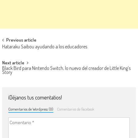
Navegación de entradas
Previous article
Hataraku Saibou ayudando a los educadores
Next article
Black Bird para Nintendo Switch, lo nuevo del creador de Little King’s
Story
¡Déjanos tus comentatios!
Comentarios de Wordpress (0)
Comentarios de Facebook