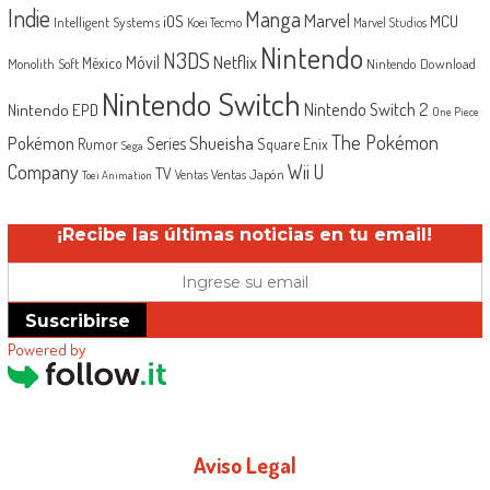
Indie
Manga
Marvel
iOS
MCU
Intelligent Systems
Koei Tecmo
Marvel Studios
Nintendo
N3DS
Netflix
Móvil
México
Monolith Soft
Nintendo Download
Nintendo Switch
Nintendo Switch 2
Nintendo EPD
One Piece
The Pokémon
Shueisha
Pokémon
Series
Rumor
Square Enix
Sega
Company
Wii U
TV
Ventas Japón
Ventas
Toei Animation
¡Recibe las últimas noticias en tu email!
Suscribirse
Powered by
Aviso Legal