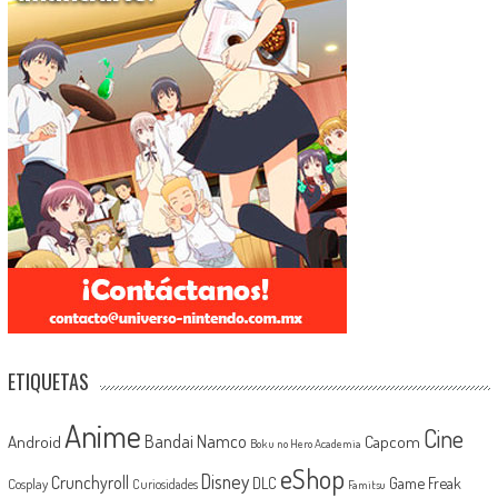
ETIQUETAS
Anime
Cine
Android
Bandai Namco
Capcom
Boku no Hero Academia
eShop
Disney
Crunchyroll
Game Freak
DLC
Cosplay
Curiosidades
Famitsu