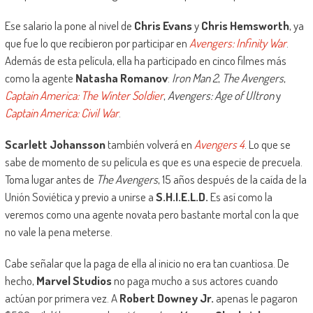
Ese salario la pone al nivel de
Chris Evans
y
Chris Hemsworth
, ya
que fue lo que recibieron por participar en
Avengers: Infinity War
.
Además de esta película, ella ha participado en cinco filmes más
como la agente
Natasha Romanov
:
Iron Man 2
,
The Avengers
,
Captain America: The Winter Soldier
,
Avengers: Age of Ultron
y
Captain America: Civil War
.
Scarlett Johansson
también volverá en
Avengers 4
. Lo que se
sabe de momento de su película es que es una especie de precuela.
Toma lugar antes de
The Avengers
, 15 años después de la caída de la
Unión Soviética y previo a unirse a
S.H.I.E.L.D.
Es así como la
veremos como una agente novata pero bastante mortal con la que
no vale la pena meterse.
Cabe señalar que la paga de ella al inicio no era tan cuantiosa. De
hecho,
Marvel Studios
no paga mucho a sus actores cuando
actúan por primera vez. A
Robert Downey Jr.
apenas le pagaron