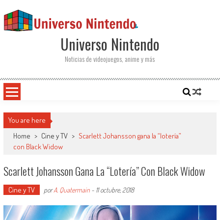
Saltar al contenido
Universo Nintendo
Noticias de videojuegos, anime y más
You are here
Home
>
Cine y TV
>
Scarlett Johansson gana la “lotería”
con Black Widow
Scarlett Johansson Gana La “lotería” Con Black Widow
Cine y TV
por
A. Quatermain
-
11 octubre, 2018