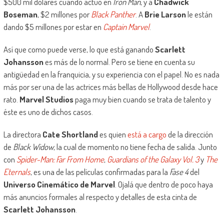
$500 mil dólares cuando actúo en
Iron Man
, y a
Chadwick
Boseman
, $2 millones por
Black Panther
. A
Brie Larson
le están
dando $5 millones por estar en
Captain Marvel
.
Así que como puede verse, lo que está ganando
Scarlett
Johansson
es más de lo normal. Pero se tiene en cuenta su
antigüedad en la franquicia, y su experiencia con el papel. No es nada
más por ser una de las actrices más bellas de Hollywood desde hace
rato.
Marvel Studios
paga muy bien cuando se trata de talento y
éste es uno de dichos casos.
La directora
Cate Shortland
es quien
está a cargo
de la dirección
de
Black Widow
, la cual de momento no tiene fecha de salida. Junto
con
Spider-Man: Far From Home
,
Guardians of the Galaxy Vol. 3
y
The
Eternals
, es una de las películas confirmadas para la
Fase 4
del
Universo Cinemático de Marvel
. Ojalá que dentro de poco haya
más anuncios formales al respecto y detalles de esta cinta de
Scarlett Johansson
.