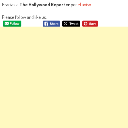
Gracias a
The Hollywood Reporter
por
el aviso
.
Please follow and like us: