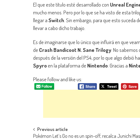
El que este título esté desarrollado con
Unreal Engin
mucho menos. Pero por lo que se ha visto de esta trilo
llegar a
Switch
. Sin embargo, para que esto suceda d
llevar a cabo dicho trabajo.
Es de imaginarse que lo único que influirá en que ve
de
Crash Bandicoot N. Sane Trilogy
. No sabemos q
después de la versión del PS4, por lo que algo debió h
Spyro
en la plataforma de
Nintendo
. Gracias a
Nint
Please follow and like us:
Navegación de entradas
Previous article
Pokémon Let’s Go no es un spin-off, recalca Junichi Ma