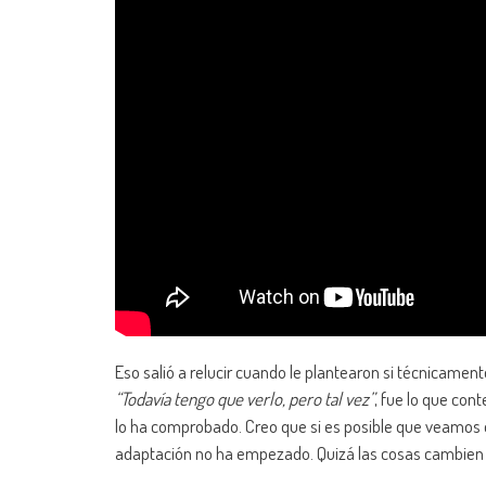
Eso salió a relucir cuando le plantearon si técnicamen
“Todavía tengo que verlo, pero tal vez”
, fue lo que con
lo ha comprobado. Creo que si es posible que veamos es
adaptación no ha empezado. Quizá las cosas cambien