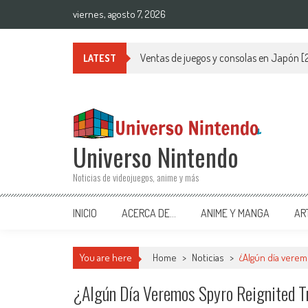
Saltar al contenido
viernes, agosto 7, 2026
Ventas de juegos y consolas en Japón 
LATEST
Universo Nintendo
Noticias de videojuegos, anime y más
INICIO
ACERCA DE…
ANIME Y MANGA
AR
You are here
Home
>
Noticias
>
¿Algún día verem
¿Algún Día Veremos Spyro Reignited T