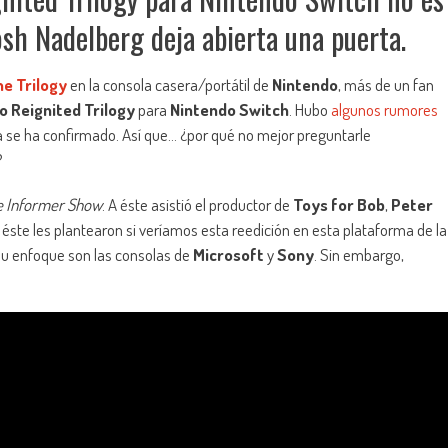
osh Nadelberg deja abierta una puerta.
e Trilogy
en la consola casera/portátil de
Nintendo
, más de un fan
o Reignited Trilogy
para
Nintendo Switch
. Hubo
algunos rumores
 se ha confirmado. Así que… ¿por qué no mejor preguntarle
?
 Informer Show
. A éste asistió el productor de
Toys for Bob
,
Peter
 éste les plantearon si veríamos esta reedición en esta plataforma de la
su enfoque son las consolas de
Microsoft
y
Sony
. Sin embargo,