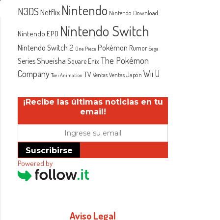
Nintendo
N3DS
Netflix
Nintendo Download
Nintendo Switch
Nintendo EPD
Nintendo Switch 2
Pokémon
Rumor
One Piece
Sega
The Pokémon
Shueisha
Series
Square Enix
Company
Wii U
TV
Ventas Japón
Ventas
Toei Animation
¡Recibe las últimas noticias en tu
email!
Suscribirse
Powered by
Aviso Legal