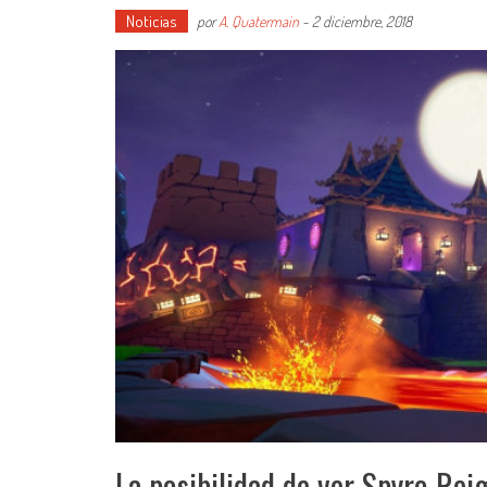
Noticias
por
A. Quatermain
-
2 diciembre, 2018
La posibilidad de ver Spyro Rei