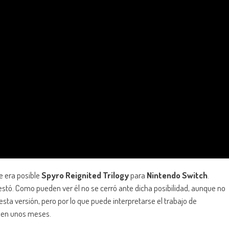
te era posible
Spyro Reignited Trilogy
para
Nintendo Switch
.
testó. Como pueden ver él no se cerró ante dicha posibilidad, aunque no
ta versión, pero por lo que puede interpretarse el trabajo de
 en unos meses.