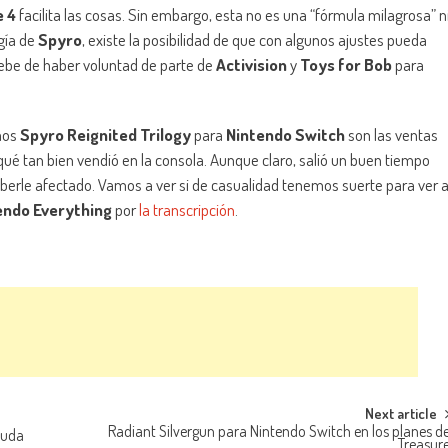
e 4
facilita las cosas. Sin embargo, esta no es una “fórmula milagrosa” n
gía de
Spyro
, existe la posibilidad de que con algunos ajustes pueda
ebe de haber voluntad de parte de
Activision
y
Toys for Bob
para
amos
Spyro Reignited Trilogy
para
Nintendo Switch
son las ventas
ué tan bien vendió en la consola. Aunque claro, salió un buen tiempo
aberle afectado. Vamos a ver si de casualidad tenemos suerte para ver 
endo Everything
por
la transcripción
.
Next article
Radiant Silvergun para Nintendo Switch en los planes d
suda
Treasur