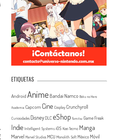
i
a
ETIQUETAS
Anime
Android
Bandai Namco
Boku no Hero
Cine
Capcom
Crunchyroll
Cosplay
Academia
eShop
Disney
Game Freak
DLC
Curiosidades
Famitsu
Indie
Manga
iOS
Intelligent Systems
Koei Tecmo
e
Marvel
MCU
Móvil
México
Monolith Soft
Marvel Studios
e