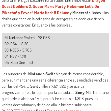
de la Gran N sigue bastante fortalecidos. Entre ellos están
Dragon
Quest Builders 2
,
Super Mario Party
,
Pokémon Let’s Go
Pikachu! y Eevee!
,
Mario Kart 8 Deluxe
y
Minecraft
. Todos ellos
títulos que caen en la categoría de
evergreen
, es decir, que tienen
ventas constantes. En cuanto a las consolas…
01. Nintendo Switch – 78,056
02. PS4 – 18,301
03. N3DS – 5,705
04. PSV – 1,711
05. Xbox One – 50
Los números del
Nintendo Switch
bajan de forma considerable,
pero aún mantiene una sana diferencia entre sus unidades vendidas
con las del PS4. El
Switch
lleva 7,124,822 y se acerca
progresivamente a lo logrado por la consola de
Sony
. Más temprano
que tarde lo alcanzará y superará. En cuanto al N3DS, pues las
ventas decembrinas y de fin de año lo hicieron subir hasta
24,390,777. Gracias a
ResetEra
por
la información
.