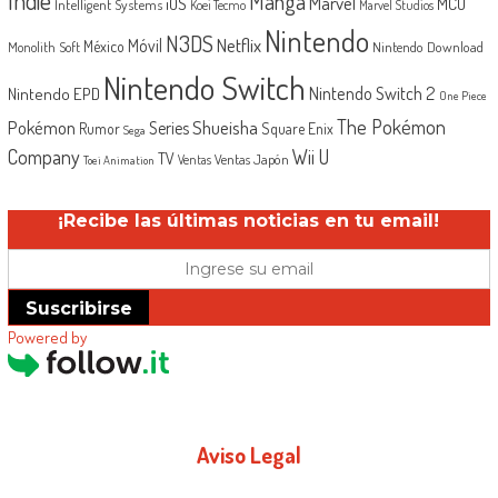
Indie
Manga
Marvel
iOS
MCU
Intelligent Systems
Koei Tecmo
Marvel Studios
Nintendo
N3DS
Netflix
Móvil
México
Monolith Soft
Nintendo Download
Nintendo Switch
Nintendo Switch 2
Nintendo EPD
One Piece
The Pokémon
Shueisha
Pokémon
Series
Rumor
Square Enix
Sega
Company
Wii U
TV
Ventas Japón
Ventas
Toei Animation
¡Recibe las últimas noticias en tu email!
Suscribirse
Powered by
Aviso Legal