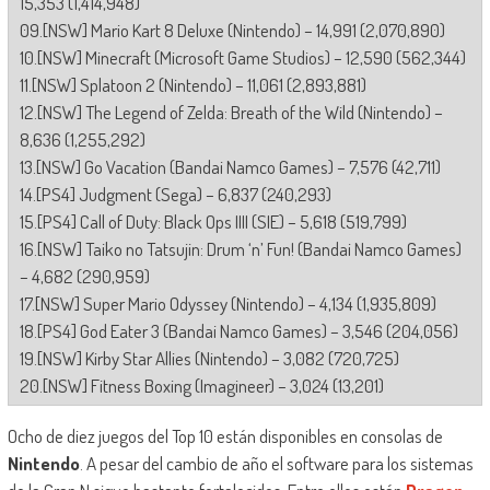
15,353 (1,414,948)
09.[NSW] Mario Kart 8 Deluxe (Nintendo) – 14,991 (2,070,890)
10.[NSW] Minecraft (Microsoft Game Studios) – 12,590 (562,344)
11.[NSW] Splatoon 2 (Nintendo) – 11,061 (2,893,881)
12.[NSW] The Legend of Zelda: Breath of the Wild (Nintendo) –
8,636 (1,255,292)
13.[NSW] Go Vacation (Bandai Namco Games) – 7,576 (42,711)
14.[PS4] Judgment (Sega) – 6,837 (240,293)
15.[PS4] Call of Duty: Black Ops IIII (SIE) – 5,618 (519,799)
16.[NSW] Taiko no Tatsujin: Drum ‘n’ Fun! (Bandai Namco Games)
– 4,682 (290,959)
17.[NSW] Super Mario Odyssey (Nintendo) – 4,134 (1,935,809)
18.[PS4] God Eater 3 (Bandai Namco Games) – 3,546 (204,056)
19.[NSW] Kirby Star Allies (Nintendo) – 3,082 (720,725)
20.[NSW] Fitness Boxing (Imagineer) – 3,024 (13,201)
Ocho de diez juegos del Top 10 están disponibles en consolas de
Nintendo
. A pesar del cambio de año el software para los sistemas