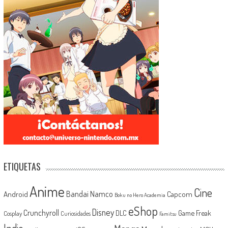
ETIQUETAS
Anime
Cine
Android
Bandai Namco
Capcom
Boku no Hero Academia
eShop
Disney
Crunchyroll
Game Freak
DLC
Cosplay
Curiosidades
Famitsu