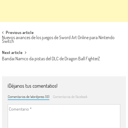
Navegación de entradas
Previous article
Nuevos avances de los juegos de Sword Art Online para Nintendo
Switch
Next article
Bandai Namco da pistas del DLC de Dragon Ball FighterZ
¡Déjanos tus comentatios!
Comentarios de Wordpress (0)
Comentarios de Facebook