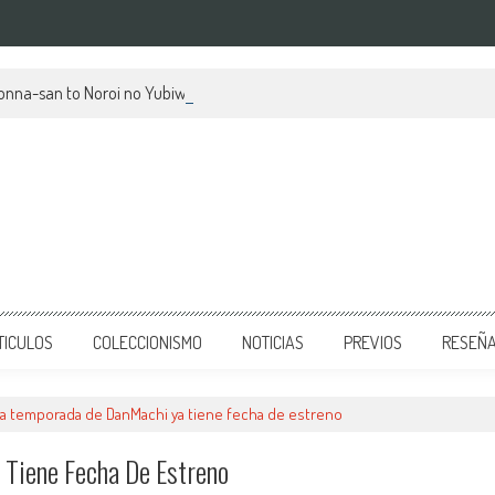
kionna-san to Noroi no Yubiwa, su mes de estreno y avances
TICULOS
COLECCIONISMO
NOTICIAS
PREVIOS
RESEÑ
a temporada de DanMachi ya tiene fecha de estreno
Tiene Fecha De Estreno