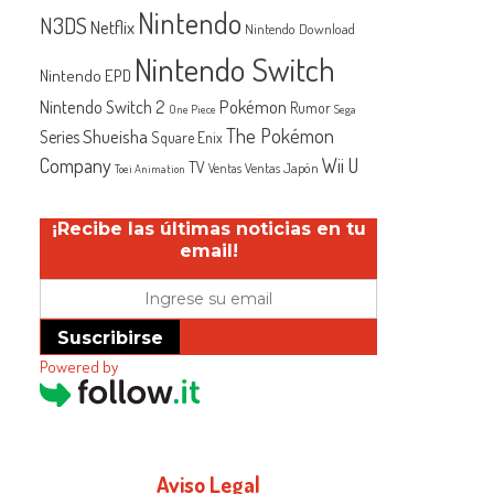
Nintendo
N3DS
Netflix
Nintendo Download
Nintendo Switch
Nintendo EPD
Nintendo Switch 2
Pokémon
Rumor
One Piece
Sega
The Pokémon
Shueisha
Series
Square Enix
Company
Wii U
TV
Ventas Japón
Ventas
Toei Animation
¡Recibe las últimas noticias en tu
email!
Suscribirse
Powered by
Aviso Legal