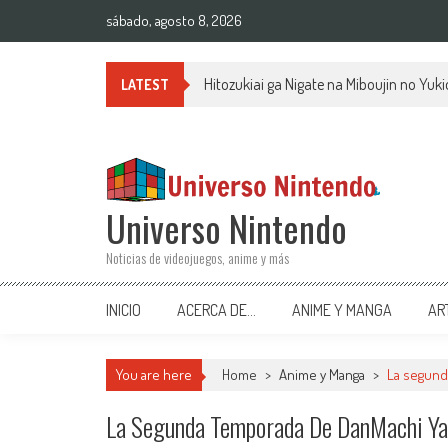
Saltar al contenido
sábado, agosto 8, 2026
Hitozukiai ga Nigate na Miboujin no Yu
LATEST
Universo Nintendo
Noticias de videojuegos, anime y más
INICIO
ACERCA DE…
ANIME Y MANGA
AR
You are here
Home
>
Anime y Manga
>
La segund
La Segunda Temporada De DanMachi Ya 