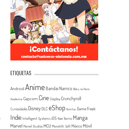
ETIQUETAS
Anime
Android
Bandai Namco
Boku no Hero
Cine
Capcom
Crunchyroll
Cosplay
Academia
eShop
Disney
Game Freak
DLC
Curiosidades
Famitsu
Indie
Manga
e
iOS
Intelligent Systems
Koei Tecmo
Marvel
MCU
Móvil
México
Monolith Soft
Marvel Studios