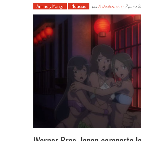
Anime y Manga
Noticias
por
A. Quatermain
-
7 junio, 2
Warner Bros. Japan comparte l