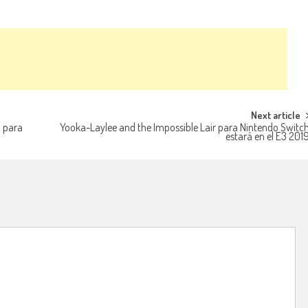
Next article
d para
Yooka-Laylee and the Impossible Lair para Nintendo Switc
estará en el E3 201