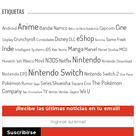
ETIQUETAS
Anime
Cine
Android
Bandai Namco
Capcom
Boku no Hero Academia
eShop
Disney
Crunchyroll
Game Freak
DLC
Cosplay
Curiosidades
Famitsu
Indie
Manga
Marvel
iOS
MCU
Intelligent Systems
Koei Tecmo
Marvel Studios
Nintendo
N3DS
Netflix
Móvil
México
Monolith Soft
Nintendo Download
Nintendo Switch
Nintendo Switch 2
Nintendo EPD
One Piece
The Pokémon
Shueisha
Pokémon
Series
Rumor
Square Enix
Sega
Company
Wii U
TV
Ventas Japón
Ventas
Toei Animation
¡Recibe las últimas noticias en tu email!
Suscribirse