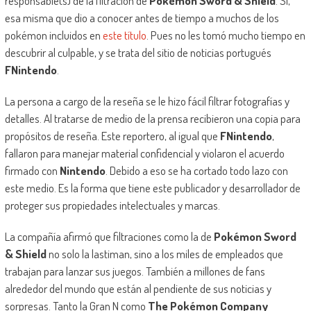
responsable(s) de la filtración de
Pokémon Sword & Shield
. Sí,
esa misma que dio a conocer antes de tiempo a muchos de los
pokémon incluidos en
este título
. Pues no les tomó mucho tiempo en
descubrir al culpable, y se trata del sitio de noticias portugués
FNintendo
.
La persona a cargo de la reseña se le hizo fácil filtrar fotografías y
detalles. Al tratarse de medio de la prensa recibieron una copia para
propósitos de reseña. Este reportero, al igual que
FNintendo
,
fallaron para manejar material confidencial y violaron el acuerdo
firmado con
Nintendo
. Debido a eso se ha cortado todo lazo con
este medio. Es la forma que tiene este publicador y desarrollador de
proteger sus propiedades intelectuales y marcas.
La compañía afirmó que filtraciones como la de
Pokémon Sword
& Shield
no solo la lastiman, sino a los miles de empleados que
trabajan para lanzar sus juegos. También a millones de fans
alrededor del mundo que están al pendiente de sus noticias y
sorpresas. Tanto la Gran N como
The Pokémon Company