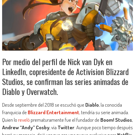
Por medio del perfil de Nick van Dyk en
LinkedIn, copresidente de Activision Blizzard
Studios, se confirman las series animadas de
Diablo y Overwatch.
Desde septiembre del 2018 se escuchó que
Diablo
, la conocida
franquicia de
Blizzard Entertainment
, tendría su serie animada.
Quien lo
reveló
prematuramente fue el fundador de
Boom! Studios
,
Andrew “Andy” Cosby
, vía
Twitter
. Aunque poco tiempo después
borró su mensaje, dejó ver que era una nueva exclusiva para
Netflix
.