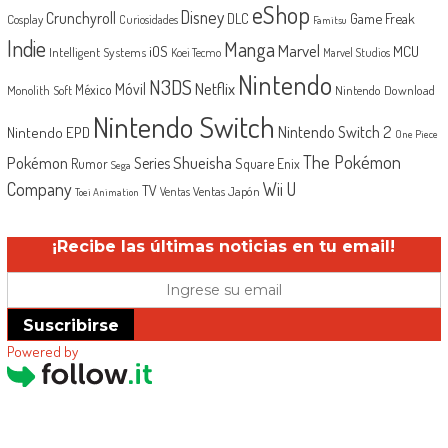
eShop
Disney
Crunchyroll
Game Freak
DLC
Cosplay
Curiosidades
Famitsu
Indie
Manga
Marvel
iOS
MCU
Intelligent Systems
Koei Tecmo
Marvel Studios
Nintendo
N3DS
Netflix
Móvil
México
Monolith Soft
Nintendo Download
Nintendo Switch
Nintendo Switch 2
Nintendo EPD
One Piece
The Pokémon
Shueisha
Pokémon
Series
Rumor
Square Enix
Sega
Company
Wii U
TV
Ventas Japón
Ventas
Toei Animation
¡Recibe las últimas noticias en tu email!
Suscribirse
Powered by