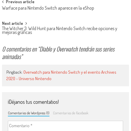
Navegación de entradas
Previous article
Warface para Nintendo Switch aparece en la eShop
Next article
The Witcher 3: Wild Hunt para Nintendo Switch recibe opciones y
mejoras gráficas
0 comentarios en “
Diablo y Overwatch tendrán sus series
animadas
”
Pingback:
Overwatch para Nintendo Switch y el evento Archives
2020 - Universo Nintendo
¡Déjanos tus comentatios!
Comentarios de Wordpress (1)
Comentarios de Facebook