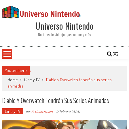
Saltar al contenido
Universo Nintendo
Noticias de videojuegos, anime y más
You are here
Home
>
Cine y TV
>
Diablo y Overwatch tendrán sus series
animadas
Diablo Y Overwatch Tendrán Sus Series Animadas
Cine y TV
por
A. Quatermain
-
17 febrero, 2020