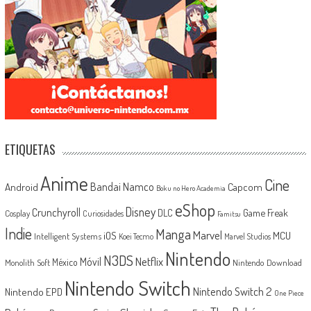
ETIQUETAS
Anime
Cine
Android
Bandai Namco
Capcom
Boku no Hero Academia
eShop
Disney
Crunchyroll
Game Freak
DLC
Cosplay
Curiosidades
Famitsu
Indie
Manga
Marvel
iOS
MCU
Intelligent Systems
Koei Tecmo
Marvel Studios
Nintendo
N3DS
Netflix
Móvil
México
Monolith Soft
Nintendo Download
Nintendo Switch
Nintendo Switch 2
Nintendo EPD
One Piece