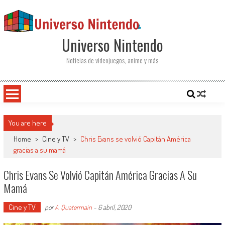
Saltar al contenido
Universo Nintendo
Noticias de videojuegos, anime y más
You are here
Home
>
Cine y TV
>
Chris Evans se volvió Capitán América
gracias a su mamá
Chris Evans Se Volvió Capitán América Gracias A Su
Mamá
Cine y TV
por
A. Quatermain
-
6 abril, 2020