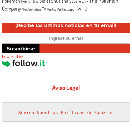
The Pokémon
Shueisha
Pokémon
Series
Rumor
Square Enix
Sega
Company
Wii U
TV
Ventas Japón
Ventas
Toei Animation
¡Recibe las últimas noticias en tu email!
Suscribirse
Powered by
Aviso Legal
Revisa Nuestras Políticas de Cookies