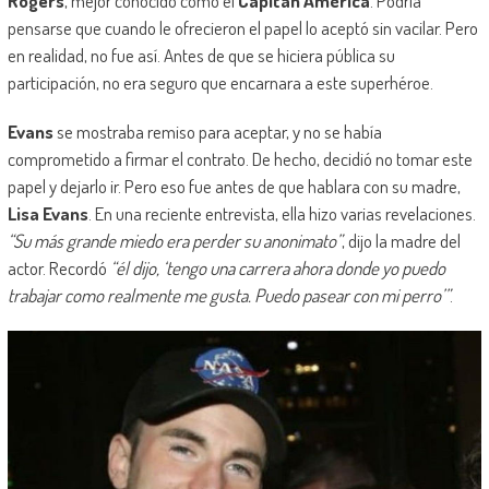
Rogers
, mejor conocido como el
Capitán América
. Podría
pensarse que cuando le ofrecieron el papel lo aceptó sin vacilar. Pero
en realidad, no fue así. Antes de que se hiciera pública su
participación, no era seguro que encarnara a este superhéroe.
Evans
se mostraba remiso para aceptar, y no se había
comprometido a firmar el contrato. De hecho, decidió no tomar este
papel y dejarlo ir. Pero eso fue antes de que hablara con su madre,
Lisa Evans
. En una reciente entrevista, ella hizo varias revelaciones.
“Su más grande miedo era perder su anonimato”
, dijo la madre del
actor. Recordó
“él dijo, ‘tengo una carrera ahora donde yo puedo
trabajar como realmente me gusta. Puedo pasear con mi perro’”
.