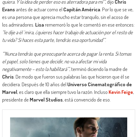
quiera. Y la idea de perder eso es aterradora para mí’”
, dijo
Chris
Evans
antes de actuar como el
Capitán América
. Por lo que se ve,
es una persona que aprecia mucho estar tranquilo, sin el acoso de
los admiradores.
Lisa
rememoró lo que le comentó en ese entonces:
“le dije a él ‘mira, ¿quieres hacer trabajo de actuación por el resto de
tu vida? Si haces esta parte, tendrás esa oportunidad’”
.
“’Nunca tendrás que preocuparte acerca de pagar la renta. Si tomas
el papel, solo tienes que decidir, no va a afectar mi vida
negativamente – esto la habilitará’”
, terminó diciendo la madre de
Chris
. De modo que fueron sus palabras las que hicieron que él se
decidiera. Después de 10 años del
Universo Cinematográfico de
Marvel
, es claro que ella siempre tuvo la razón. Incluso
Kevin Feige
,
presidente de
Marvel Studios
, está convencido de eso.