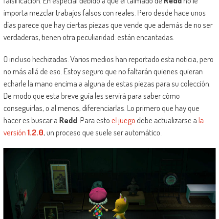
falsificación. En especial debido a que el taimado de
Redd
no le
importa mezclar trabajos falsos con reales. Pero desde hace unos
días parece que hay ciertas piezas que vende que además de no ser
verdaderas, tienen otra peculiaridad: están encantadas.
O incluso hechizadas. Varios medios han reportado esta noticia, pero
no más allá de eso. Estoy seguro que no faltarán quienes quieran
echarle la mano encima a alguna de estas piezas para su colección.
De modo que esta breve guía les servirá para saber cómo
conseguirlas, o al menos, diferenciarlas. Lo primero que hay que
hacer es buscar a
Redd
. Para esto
el juego
debe actualizarse a
la
versión
1.2.0
, un proceso que suele ser automático.