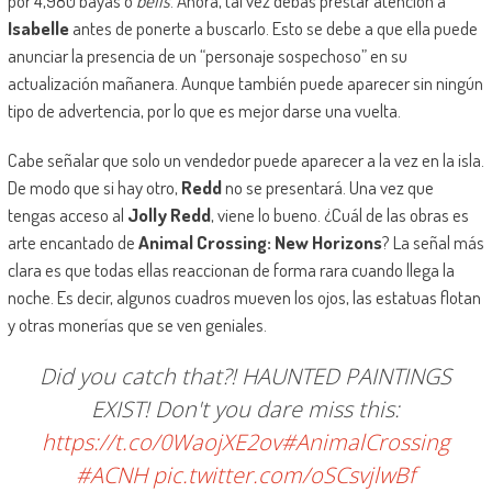
por 4,980 bayas o
bells
. Ahora, tal vez debas prestar atención a
Isabelle
antes de ponerte a buscarlo. Esto se debe a que ella puede
anunciar la presencia de un “personaje sospechoso” en su
actualización mañanera. Aunque también puede aparecer sin ningún
tipo de advertencia, por lo que es mejor darse una vuelta.
Cabe señalar que solo un vendedor puede aparecer a la vez en la isla.
De modo que si hay otro,
Redd
no se presentará. Una vez que
tengas acceso al
Jolly Redd
, viene lo bueno. ¿Cuál de las obras es
arte encantado de
Animal Crossing: New Horizons
? La señal más
clara es que todas ellas reaccionan de forma rara cuando llega la
noche. Es decir, algunos cuadros mueven los ojos, las estatuas flotan
y otras monerías que se ven geniales.
Did you catch that?! HAUNTED PAINTINGS
EXIST! Don't you dare miss this:
https://t.co/0WaojXE2ov
#AnimalCrossing
#ACNH
pic.twitter.com/oSCsvjlwBf