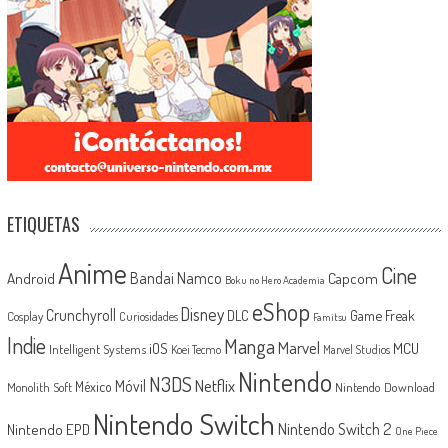
ETIQUETAS
Anime
Cine
Android
Bandai Namco
Capcom
Boku no Hero Academia
eShop
Disney
Crunchyroll
Game Freak
DLC
Cosplay
Curiosidades
Famitsu
Indie
Manga
Marvel
iOS
MCU
Intelligent Systems
Koei Tecmo
Marvel Studios
Nintendo
N3DS
Netflix
Móvil
México
Monolith Soft
Nintendo Download
Nintendo Switch
Nintendo Switch 2
Nintendo EPD
One Piece