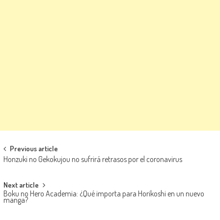
Navegación de entradas
Previous article
Honzuki no Gekokujou no sufrirá retrasos por el coronavirus
Next article
Boku no Hero Academia: ¿Qué importa para Horikoshi en un nuevo
manga?