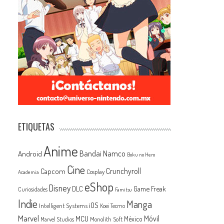
ETIQUETAS
Anime
Android
Bandai Namco
Boku no Hero
Cine
Capcom
Crunchyroll
Cosplay
Academia
eShop
Disney
Game Freak
DLC
Curiosidades
Famitsu
Indie
Manga
iOS
Intelligent Systems
Koei Tecmo
Marvel
MCU
Móvil
México
Monolith Soft
Marvel Studios