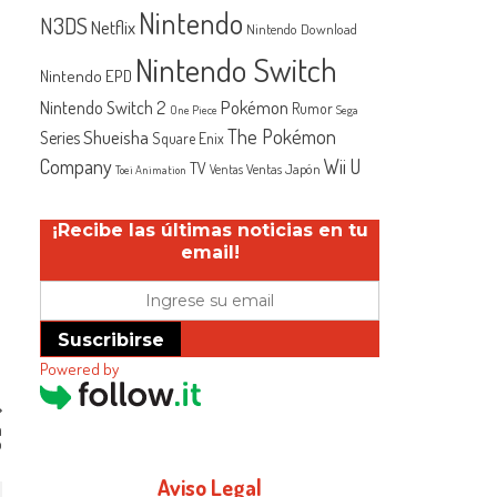
Nintendo
N3DS
Netflix
Nintendo Download
Nintendo Switch
Nintendo EPD
Nintendo Switch 2
Pokémon
Rumor
One Piece
Sega
The Pokémon
Shueisha
Series
Square Enix
Company
Wii U
TV
Ventas Japón
Ventas
Toei Animation
¡Recibe las últimas noticias en tu
email!
Suscribirse
Powered by
a
o
Aviso Legal