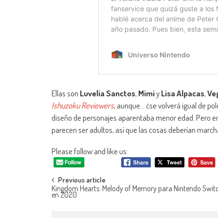
Ellas son
Luvelia Sanctos
,
Mimi
y
Lisa Alpacas
,
Veg
Ishuzoku Reviewers
, aunque… ¿se volverá igual de po
diseño de personajes aparentaba menor edad. Pero en
parecen ser adultos, así que las cosas deberían march
Please follow and like us:
Navegación de entradas
Previous article
Kingdom Hearts: Melody of Memory para Nintendo Switc
en 2020