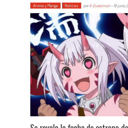
Anime y Manga
Noticias
por
A. Quatermain
-
16 junio,
Se revela la fecha de estreno de