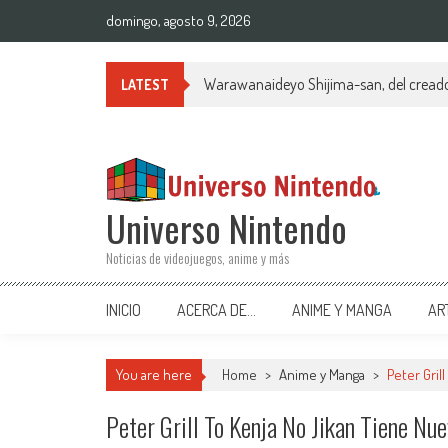
Saltar al contenido
domingo, agosto 9, 2026
Jueves de Nintendo Download en la e
LATEST
Universo Nintendo
Noticias de videojuegos, anime y más
INICIO
ACERCA DE…
ANIME Y MANGA
AR
You are here
Home
>
Anime y Manga
>
Peter Gril
Peter Grill To Kenja No Jikan Tiene Nue