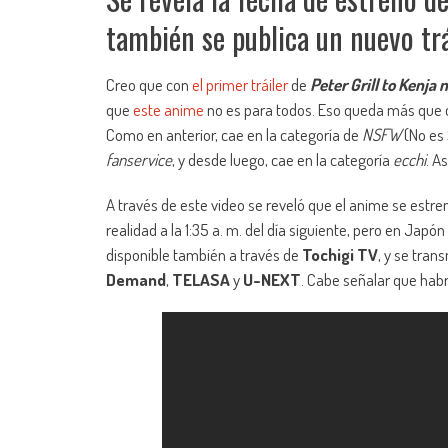
también se publica un nuevo trá
Creo que con
el primer tráiler
de
Peter Grill to Kenja 
que
este anime
no es para todos. Eso queda más que c
Como en anterior, cae en la categoría de
NSFW
(No es 
fanservice
, y desde luego, cae en la categoría
ecchi
. A
A través de este video se reveló que el anime se estr
realidad a la 1:35 a. m. del día siguiente, pero en Ja
disponible también a través de
Tochigi TV
, y se tran
Demand
,
TELASA
y
U-NEXT
. Cabe señalar que habr