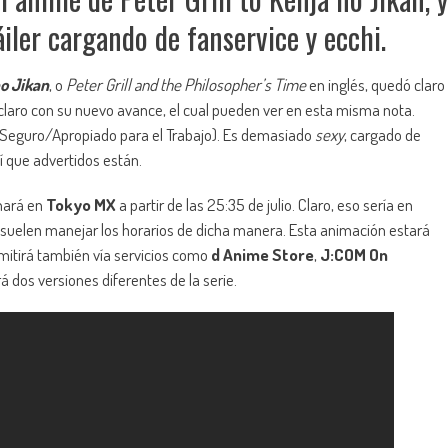
iler cargando de fanservice y ecchi.
no Jikan
, o
Peter Grill and the Philosopher’s Time
en inglés, quedó claro
laro con su nuevo avance, el cual pueden ver en esta misma nota.
Seguro/Apropiado para el Trabajo). Es demasiado
sexy
, cargado de
sí que advertidos están.
enará en
Tokyo MX
a partir de las 25:35 de julio. Claro, eso sería en
pón suelen manejar los horarios de dicha manera. Esta animación estará
smitirá también vía servicios como
d Anime Store
,
J:COM On
á dos versiones diferentes de la serie.