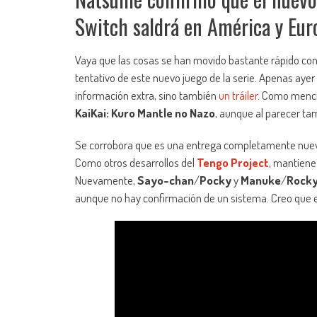
Switch saldrá en América y Europ
Vaya que las cosas se han movido bastante rápido co
tentativo de este nuevo juego de la serie. Apenas aye
información extra, sino también
un tráiler
. Como menci
KaiKai: Kuro Mantle no Nazo
, aunque al parecer tam
Se corrobora que es una entrega completamente nueva 
Como otros desarrollos del
Tengo Project
, mantiene 
Nuevamente,
Sayo-chan
/
Pocky
y
Manuke
/
Rock
aunque no hay confirmación de un sistema. Creo que e