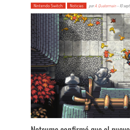
Nintendo Switch
Noticias
por
A. Quatermain
-
10 sep
Natsume confirmó que el nuevo