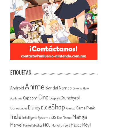
ETIQUETAS
Anime
Android
Bandai Namco
Boku no Hero
Cine
Capcom
Crunchyroll
Cosplay
Academia
eShop
Disney
Game Freak
DLC
Curiosidades
Famitsu
Indie
Manga
iOS
Intelligent Systems
Koei Tecmo
Marvel
MCU
Móvil
México
Monolith Soft
Marvel Studios