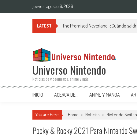
Saltar al contenido
jueves, agosto 6, 2026
The Promised Neverland: ¿Cuándo saldr
LATEST
Universo Nintendo
Noticias de videojuegos, anime y más
INICIO
ACERCA DE…
ANIME Y MANGA
AR
You are here
Home
>
Noticias
>
Nintendo Switch
Pocky & Rocky 2021 Para Nintendo Swi