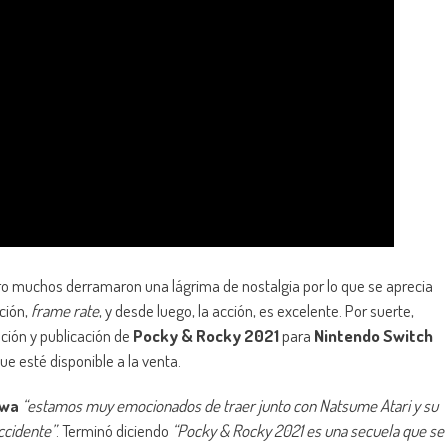
ro muchos derramaron una lágrima de nostalgia por lo que se aprecia
ación,
frame rate
, y desde luego, la acción, es excelente. Por suerte,
ación y publicación de
Pocky & Rocky 2021
para
Nintendo Switch
e esté disponible a la venta.
awa
“estamos muy emocionados de traer junto con Natsume Atari y su
Occidente”
. Terminó diciendo
“Pocky & Rocky 2021 es una secuela que se