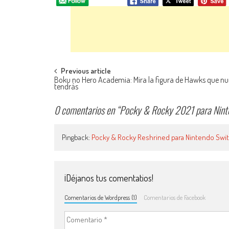
Navegación de entradas
Previous article
Boku no Hero Academia: Mira la figura de Hawks que n
tendrás
0 comentarios en “
Pocky & Rocky 2021 para Ninte
Pingback:
Pocky & Rocky Reshrined para Nintendo Switch
¡Déjanos tus comentatios!
Comentarios de Wordpress (1)
Comentarios de Facebook