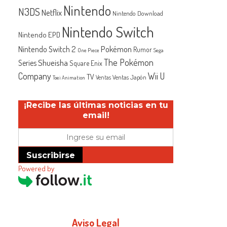
Nintendo
N3DS
Netflix
Nintendo Download
Nintendo Switch
Nintendo EPD
Nintendo Switch 2
Pokémon
Rumor
One Piece
Sega
The Pokémon
Shueisha
Series
Square Enix
Company
Wii U
TV
Ventas Japón
Ventas
Toei Animation
¡Recibe las últimas noticias en tu
email!
Suscribirse
Powered by
Aviso Legal