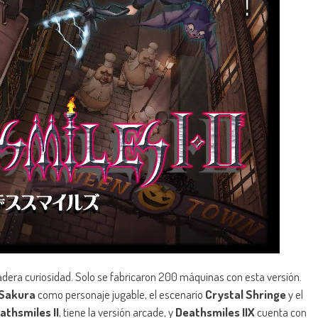
adera curiosidad. Solo se fabricaron 200 máquinas con esta versión.
Sakura
como personaje jugable, el escenario
Crystal Shringe
y el
athsmiles II
, tiene la versión arcade, y
Deathsmiles IIX
cuenta con