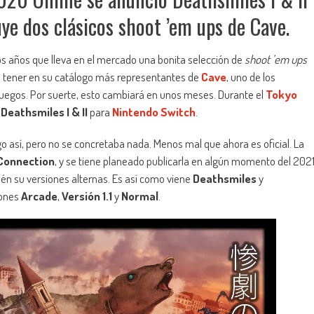
ye dos clásicos shoot ’em ups de Cave.
 años que lleva en el mercado una bonita selección de
shoot ’em ups
a tener en su catálogo más representantes de
Cave
, uno de los
juegos. Por suerte, esto cambiará en unos meses. Durante el
Tokyo
n
Deathsmiles I & II
para
Nintendo Switch
.
o así, pero no se concretaba nada. Menos mal que ahora es oficial. La
 Connection
, y se tiene planeado publicarla en algún momento del 202
én su versiones alternas. Es así como viene
Deathsmiles
y
iones
Arcade
,
Versión 1.1
y
Normal
.