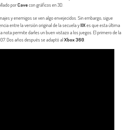
rollado por
Cave
con gráficos en 3D.
najes y enemigos se ven algo envejecidos. Sin embargo, sigue
encia entre la versión original de la secuela y
IIX
es que esta última
nota permite darles un buen vistazo a los juegos. El primero de la
007. Dos años después se adaptó al
Xbox 360
.