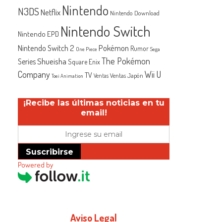
Nintendo
N3DS
Netflix
Nintendo Download
Nintendo Switch
Nintendo EPD
Nintendo Switch 2
Pokémon
Rumor
One Piece
Sega
The Pokémon
Shueisha
Series
Square Enix
Company
Wii U
TV
Ventas Japón
Ventas
Toei Animation
¡Recibe las últimas noticias en tu
email!
Suscribirse
Powered by
Aviso Legal