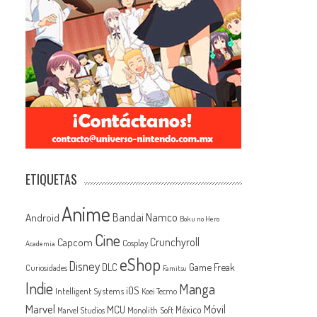
ETIQUETAS
Anime
Android
Bandai Namco
Boku no Hero
Cine
Capcom
Crunchyroll
Cosplay
Academia
eShop
Disney
Game Freak
DLC
Curiosidades
Famitsu
Indie
Manga
iOS
Intelligent Systems
Koei Tecmo
Marvel
MCU
Móvil
México
Monolith Soft
Marvel Studios