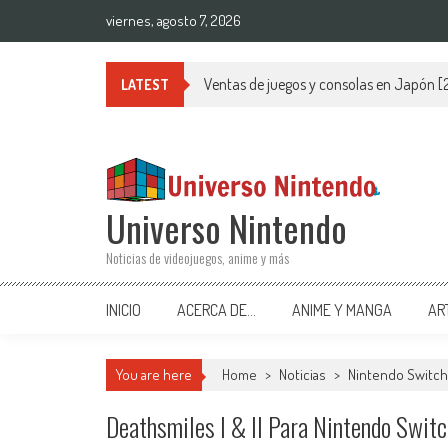
Saltar al contenido
viernes, agosto 7, 2026
Ventas de juegos y consolas en Japón 
LATEST
Universo Nintendo
Noticias de videojuegos, anime y más
INICIO
ACERCA DE…
ANIME Y MANGA
AR
You are here
Home
>
Noticias
>
Nintendo Switch
Deathsmiles I & II Para Nintendo Swit