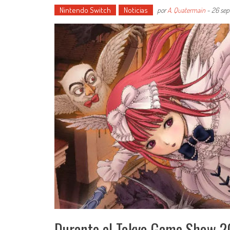
Nintendo Switch
Noticias
por
A. Quatermain
-
26 sep
Durante el Tokyo Game Show 20