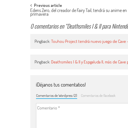
Navegación de entradas
Previous article
Edens Zero, del creador de Fairy Tail, tendrá su anime en
primavera
0 comentarios en “
Deathsmiles I & II para Ninten
Pingback:
Touhou Project tendrá nuevo juego de Cave 
Pingback:
Deathsmiles I & II y Espgaluda II, más de Cav
¡Déjanos tus comentatios!
Comentarios de Wordpress (2)
Comentarios de Facebook