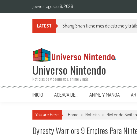
Saltar al contenido
jueves, agosto 6, 2026
Shang Shan tiene mes de estreno y tráil
LATEST
Universo Nintendo
Noticias de videojuegos, anime y más
INICIO
ACERCA DE…
ANIME Y MANGA
AR
You are here
Home
>
Noticias
>
Nintendo Switch
Dynasty Warriors 9 Empires Para Nint