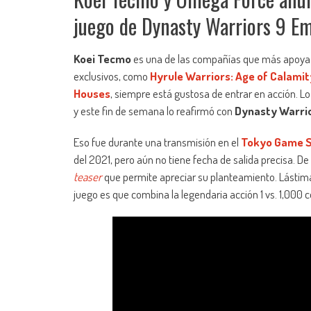
juego de Dynasty Warriors 9 Em
Koei Tecmo
es una de las compañías que más apoya a
exclusivos, como
Hyrule Warriors: Age of Calamit
Houses
, siempre está gustosa de entrar en acción. L
y este fin de semana lo reafirmó con
Dynasty Warri
Eso fue durante una transmisión en el
Tokyo Game S
del 2021, pero aún no tiene fecha de salida precisa. De
teaser
que permite apreciar su planteamiento. Lástima
juego es que combina la legendaria acción 1 vs. 1,000 