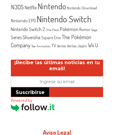
Nintendo
N3DS
Netflix
Nintendo Download
Nintendo Switch
Nintendo EPD
Nintendo Switch 2
Pokémon
Rumor
One Piece
Sega
The Pokémon
Shueisha
Series
Square Enix
Company
Wii U
TV
Ventas Japón
Ventas
Toei Animation
¡Recibe las últimas noticias en tu
email!
Suscribirse
Powered by
Aviso Legal