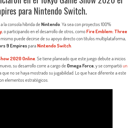
pires para Nintendo Switch.
 la consola híbrida de
Nintendo
. Ya sea con proyectos 100%
y
, o participando en el desarrollo de otros, como
Fire Emblem: Three
o mismo puede decirse de su apoyo directo con títulos multiplataforma,
ors 9 Empires
para
Nintendo Switch
.
how 2020 Online
. Se tiene planeado que este juego debute a inicios
 nuevo, su desarrollo corre a cargo de
Omega Force
, y se compartió
un
 que no se haya mostrado su jugabilidad. Lo que hace diferente a este
con elementos estratégicos.