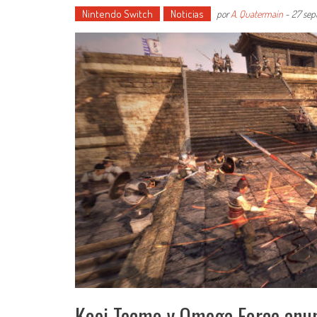
Nintendo Switch
Noticias
por
A. Quatermain
-
27 sep
Koei Tecmo y Omega Force anu