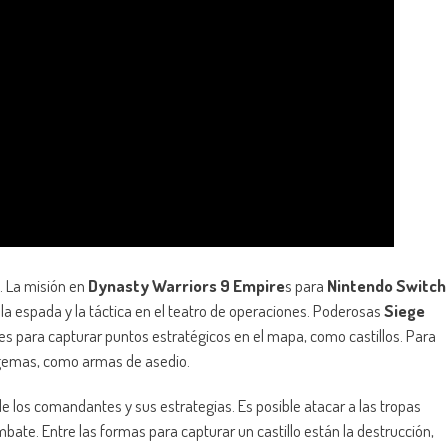
. La misión en
Dynasty Warriors 9 Empire
s para
Nintendo Switch
la espada y la táctica en el teatro de operaciones. Poderosas
Siege
es para capturar puntos estratégicos en el mapa, como castillos. Para
agemas, como armas de asedio.
de los comandantes y sus estrategias. Es posible atacar a las tropas
ate. Entre las formas para capturar un castillo están la destrucción,