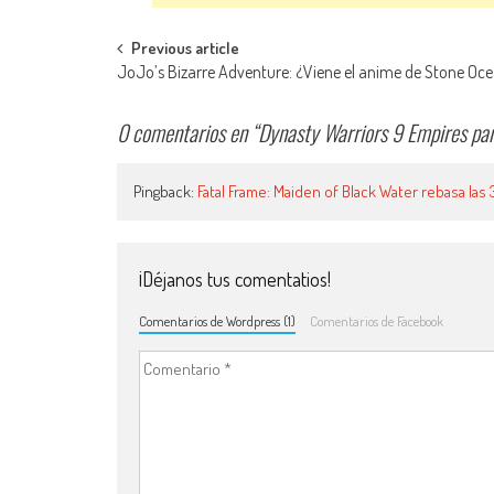
Navegación de entradas
Previous article
JoJo’s Bizarre Adventure: ¿Viene el anime de Stone Oc
0 comentarios en “
Dynasty Warriors 9 Empires par
Pingback:
Fatal Frame: Maiden of Black Water rebasa la
¡Déjanos tus comentatios!
Comentarios de Wordpress (1)
Comentarios de Facebook