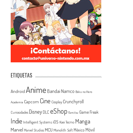
ETIQUETAS
Anime
Android
Bandai Namco
Boku no Hero
Cine
Capcom
Crunchyroll
Cosplay
Academia
eShop
Disney
Game Freak
DLC
Curiosidades
Famitsu
Indie
Manga
iOS
Intelligent Systems
Koei Tecmo
Marvel
MCU
Móvil
México
Monolith Soft
Marvel Studios