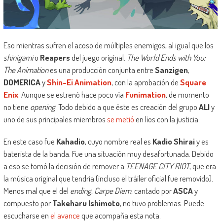
Eso mientras sufren el acoso de múltiples enemigos, al igual que los
shinigami
o
Reapers
del juego original.
The World Ends with You:
The Animation
es una producción conjunta entre
Sanzigen
,
DOMERICA
y
Shin-Ei Animation
, con la aprobación de
Square
Enix
. Aunque se estrenó hace poco vía
Funimation
, de momento
no tiene
opening
. Todo debido a que éste es creación del grupo
ALI
y
uno de sus principales miembros
se metió
en líos con la justicia.
En este caso fue
Kahadio
, cuyo nombre real es
Kadio Shirai
y es
baterista de la banda. Fue una situación muy desafortunada. Debido
a eso se tomó la decisión de remover a
TEENAGE CITY RIOT
, que era
la música original que tendría (incluso el tráiler oficial fue removido).
Menos mal que el del
ending
,
Carpe Diem
, cantado por
ASCA
y
compuesto por
Takeharu Ishimoto
, no tuvo problemas. Puede
escucharse en
el avance
que acompaña esta nota.