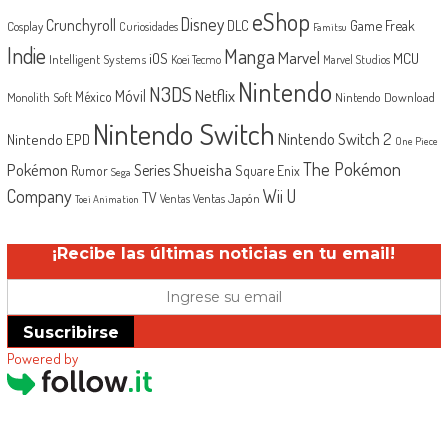
eShop
Disney
Crunchyroll
Game Freak
DLC
Cosplay
Curiosidades
Famitsu
Indie
Manga
Marvel
iOS
MCU
Intelligent Systems
Koei Tecmo
Marvel Studios
Nintendo
N3DS
Netflix
Móvil
México
Monolith Soft
Nintendo Download
Nintendo Switch
Nintendo Switch 2
Nintendo EPD
One Piece
The Pokémon
Shueisha
Pokémon
Series
Rumor
Square Enix
Sega
Company
Wii U
TV
Ventas Japón
Ventas
Toei Animation
¡Recibe las últimas noticias en tu email!
Suscribirse
Powered by