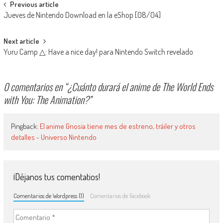
Navegación de entradas
Previous article
Jueves de Nintendo Download en la eShop [08/04]
Next article
Yuru Camp △: Have a nice day! para Nintendo Switch revelado
0 comentarios en “
¿Cuánto durará el anime de The World Ends
with You: The Animation?
”
Pingback:
El anime Gnosia tiene mes de estreno, tráiler y otros
detalles - Universo Nintendo
¡Déjanos tus comentatios!
Comentarios de Wordpress (1)
Comentarios de Facebook