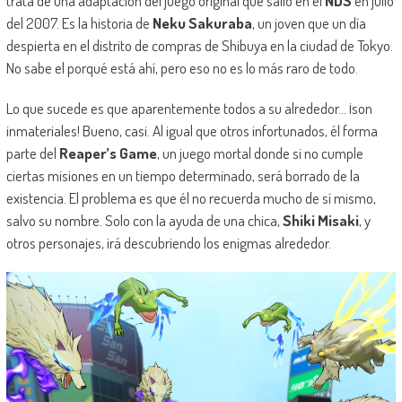
trata de una adaptación del juego original que salió en el
NDS
en julio
del 2007. Es la historia de
Neku Sakuraba
, un joven que un día
despierta en el distrito de compras de Shibuya en la ciudad de Tokyo.
No sabe el porqué está ahí, pero eso no es lo más raro de todo.
Lo que sucede es que aparentemente todos a su alrededor… ¡son
inmateriales! Bueno, casi. Al igual que otros infortunados, él forma
parte del
Reaper’s Game
, un juego mortal donde si no cumple
ciertas misiones en un tiempo determinado, será borrado de la
existencia. El problema es que él no recuerda mucho de sí mismo,
salvo su nombre. Solo con la ayuda de una chica,
Shiki Misaki
, y
otros personajes, irá descubriendo los enigmas alrededor.