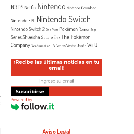
Nintendo
N3DS
Netflix
n
Nintendo Download
Nintendo Switch
Nintendo EPD
Nintendo Switch 2
Pokémon
Rumor
One Piece
Sega
The Pokémon
Shueisha
Series
Square Enix
Company
Wii U
TV
Ventas Japón
Ventas
Toei Animation
¡Recibe las últimas noticias en tu
email!
Suscribirse
Powered by
x
Aviso Legal