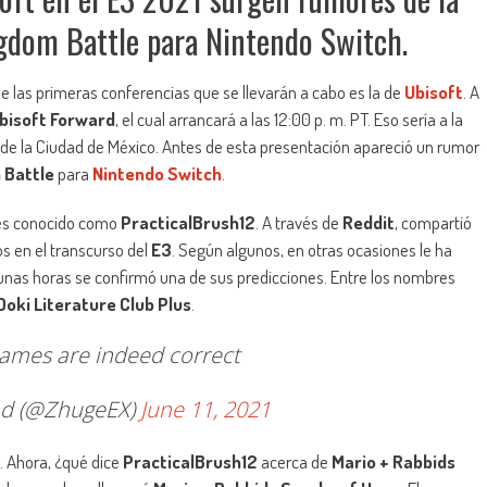
gdom Battle para Nintendo Switch.
 las primeras conferencias que se llevarán a cabo es la de
Ubisoft
. A
bisoft Forward
, el cual arrancará a las 12:00 p. m. PT. Eso sería a la
a de la Ciudad de México. Antes de esta presentación apareció un rumor
 Battle
para
Nintendo Switch
.
o es conocido como
PracticalBrush12
. A través de
Reddit
, compartió
 en el transcurso del
E3
. Según algunos, en otras ocasiones le ha
unas horas se confirmó una de sus predicciones. Entre los nombres
Doki Literature Club Plus
.
names are indeed correct
d (@ZhugeEX)
June 11, 2021
. Ahora, ¿qué dice
PracticalBrush12
acerca de
Mario + Rabbids