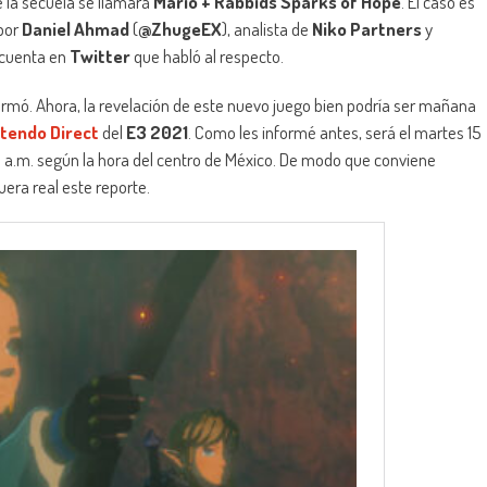
e la secuela se llamará
Mario + Rabbids Sparks of Hope
. El caso es
 por
Daniel Ahmad
(
@ZhugeEX
), analista de
Niko Partners
y
u cuenta en
Twitter
que habló al respecto.
firmó. Ahora, la revelación de este nuevo juego bien podría ser mañana
tendo Direct
del
E3 2021
. Como les informé antes, será el martes 15
1:00 a.m. según la hora del centro de México. De modo que conviene
era real este reporte.