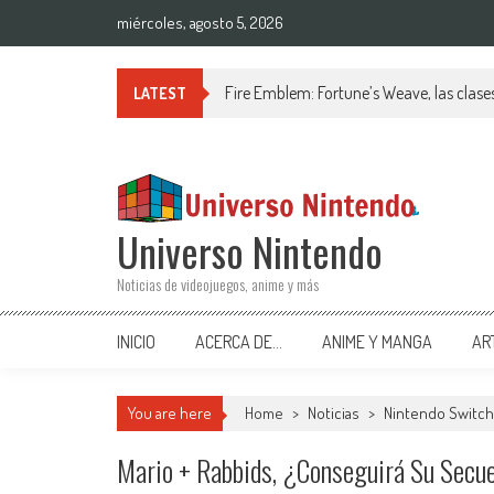
Saltar al contenido
miércoles, agosto 5, 2026
Fire Emblem: Fortune’s Weave, las clases
LATEST
Universo Nintendo
Noticias de videojuegos, anime y más
INICIO
ACERCA DE…
ANIME Y MANGA
AR
You are here
Home
>
Noticias
>
Nintendo Switch
Mario + Rabbids, ¿conseguirá Su Secue