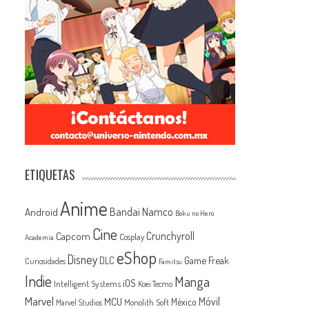
ETIQUETAS
Anime
Android
Bandai Namco
Boku no Hero
Cine
Capcom
Crunchyroll
Cosplay
Academia
eShop
Disney
Game Freak
DLC
Curiosidades
Famitsu
Indie
Manga
iOS
Intelligent Systems
Koei Tecmo
Marvel
MCU
Móvil
México
Monolith Soft
Marvel Studios