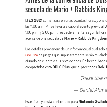
secuela de Mario + Rabbids Kin
El
E3 2021
comenzará en unas cuantas horas, y una de
las 11:00 a. m. PT se llevará a cabo el evento previo al
U
1:00 p. m. y 2:00 p. m., respectivamente, según la hor
acerca de una secuela de
Mario + Rabbids Kingdom
Los detalles provienem de un informante, el cual sol
una lista
de juegos que supuestamente serán revelados
atinado en cuanto a sus revelaciones. De hecho, hace 
compartidos está
DDLC Plus
, que al parecer es
Doki 
These title 
— Daniel Ahma
Este título ya está confirmado para
Nintendo Switch