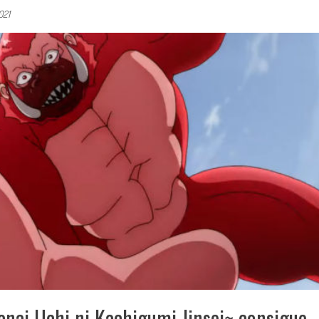
2021
anai Uchi ni Kachigumi Jinsei~ consigue