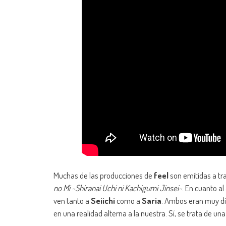
Muchas de las producciones de
feel
son emitidas a tr
no Mi ~Shiranai Uchi ni Kachigumi Jinsei~
. En cuanto a
ven tanto a
Seiichi
como a
Saria
. Ambos eran muy di
en una realidad alterna a la nuestra. Sí, se trata de una