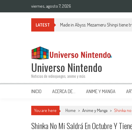
Saltar al contenido
viernes, agosto 7, 2026
Made in Abyss: Mezameru Shinpi tiene tr
LATEST
Universo Nintendo
Noticias de videojuegos, anime y más
INICIO
ACERCA DE…
ANIME Y MANGA
AR
You are here
Home
>
Anime y Manga
>
Shinka no 
Shinka No Mi Saldrá En Octubre Y Tien