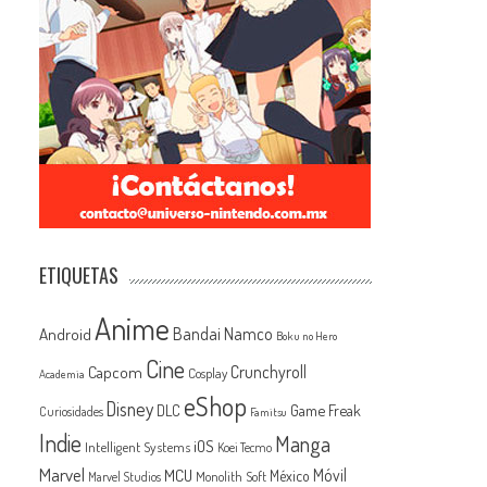
ETIQUETAS
Anime
Android
Bandai Namco
Boku no Hero
Cine
Capcom
Crunchyroll
Cosplay
Academia
eShop
Disney
Game Freak
DLC
Curiosidades
Famitsu
Indie
Manga
iOS
Intelligent Systems
Koei Tecmo
Marvel
MCU
Móvil
México
Monolith Soft
Marvel Studios