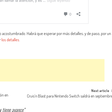
o acostumbrado. Habrá que esperar por más detalles, y de paso, por un
r
los detalles
.
Next article
ión en
Cruis’n Blast para Nintendo Switch saldrá en septiembr
y tiene avance
”