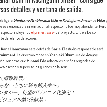
sos detalles y ventana de salida.
la ligera
Shinka no Mi ~Shiranai Uchi ni Kachigumi Jinsei~
de
Miku
de ese entonces la información al respecto no fue muy abundante. Pero
 respecto, incluyendo
el primer
teaser
del proyecto. Entre ellos su
te del elenco de actores.
y
Kana Hanazawa
está detrás de
Saria
. El estudio responsable será
rtainment
. La dirección recae en
Yoshiaki Okumura
de
Antique
ción, mientras que
Minami Eda
adapta los diseños originales de
awa
escribe y supervisa los guiones de la serie.
＼情報解禁／
知らないうちに勝ち組人生〜」
ンタジー、待望のTVアニメ化決定！
ビジュアル第1弾解禁！