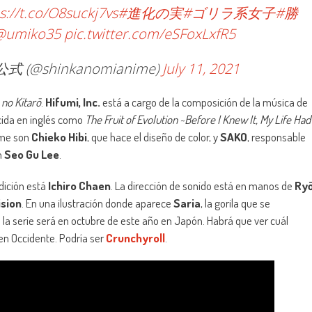
s://t.co/O8suckj7vs
#進化の実
#ゴリラ系女子
#勝
@umiko35
pic.twitter.com/eSFoxLxfR5
@shinkanomianime)
July 11, 2021
no Kitarō
.
Hifumi, Inc.
está a cargo de la composición de la música de
cida en inglés como
The Fruit of Evolution ~Before I Knew It, My Life Had
nime son
Chieko Hibi
, que hace el diseño de color, y
SAKO
, responsable
n
Seo Gu Lee
.
edición está
Ichiro Chaen
. La dirección de sonido está en manos de
Ry
ision
. En una ilustración donde aparece
Saria
, la gorila que se
la serie será en octubre de este año en Japón. Habrá que ver cuál
en Occidente. Podría ser
Crunchyroll
.