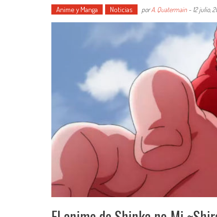
Anime y Manga
Noticias
por
A. Quatermain
-
12 julio, 
El anime de Shinka no Mi ~Shir