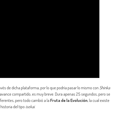
avés de dicha plataforma, por lo que podría pasar lo mismo con
Shinka
l avance compartido, es muy breve. Dura apenas 25 segundos, pero se
ferentes, pero todo cambió a la
Fruta de la Evolución
, la cual existe
 historia del tipo
isekai
.