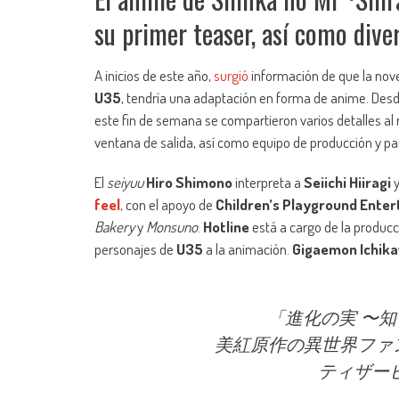
su primer teaser, así como diver
A inicios de este año,
surgió
información de que la nove
U35
, tendría una adaptación en forma de anime. Des
este fin de semana se compartieron varios detalles al
ventana de salida, así como equipo de producción y par
El
seiyuu
Hiro Shimono
interpreta a
Seiichi Hiiragi
feel
, con el apoyo de
Children’s Playground Ente
Bakery
y
Monsuno
.
Hotline
está a cargo de la produc
personajes de
U35
a la animación.
Gigaemon Ichik
「進化の実 〜
美紅原作の異世界ファ
ティザー