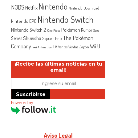
Nintendo
N3DS
Netflix
Nintendo Download
Nintendo Switch
Nintendo EPD
Nintendo Switch 2
Pokémon
Rumor
One Piece
Sega
The Pokémon
Shueisha
Series
Square Enix
Company
Wii U
TV
Ventas Japón
Ventas
Toei Animation
¡Recibe las últimas noticias en tu
email!
Suscribirse
Powered by
Aviso Legal