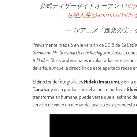
公式ティザーサイトオープン！
http
ち組人生
@aoimiku0505
— TVアニメ「進化の実」公式 (
Previamente, trabajó en la versión de 2018 de
GeGeGe 
Shinka no Mi ~Shiranai Uchi ni Kachigumi Jinsei~
, cono
It Made~
. Otros profesionales involucrados en este a
del arte, aunque la dirección de este apartado recae e
El director de fotografía es
Hideki Imaizumi
, y en la 
Tanaka
, y en la producción del aspecto auditivo,
Glov
transforma en humana, puede verse que el estreno de 
servicio de video en demanda localiza esta propuesta 