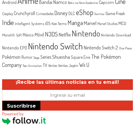
Anime
Cine
Android
Bandai Namco
Capcom
Boku no Hero Academia
eShop
Disney
Crunchyroll
Game Freak
DLC
Cosplay
Curiosidades
Famitsu
Indie
Manga
Marvel
iOS
MCU
Intelligent Systems
Koei Tecmo
Marvel Studios
Nintendo
N3DS
Netflix
Móvil
México
Monolith Soft
Nintendo Download
Nintendo Switch
Nintendo Switch 2
Nintendo EPD
One Piece
The Pokémon
Shueisha
Pokémon
Series
Rumor
Square Enix
Sega
Company
Wii U
TV
Ventas Japón
Ventas
Toei Animation
¡Recibe las últimas noticias en tu email!
Suscribirse
Powered by