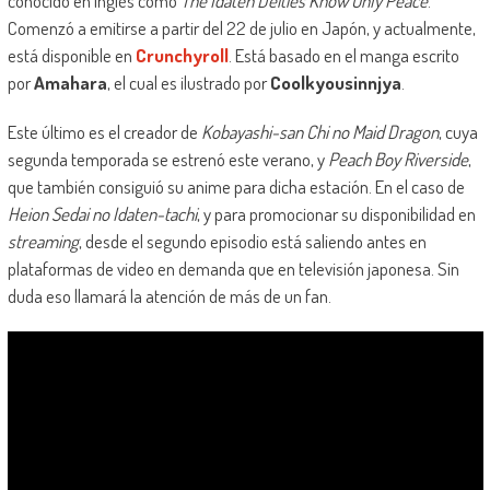
conocido en inglés como
The Idaten Deities Know Only Peace
.
Comenzó a emitirse a partir del 22 de julio en Japón, y actualmente,
está disponible en
Crunchyroll
. Está basado en el manga escrito
por
Amahara
, el cual es ilustrado por
Coolkyousinnjya
.
Este último es el creador de
Kobayashi-san Chi no Maid Dragon
, cuya
segunda temporada se estrenó este verano, y
Peach Boy Riverside
,
que también consiguió su anime para dicha estación. En el caso de
Heion Sedai no Idaten-tachi
, y para promocionar su disponibilidad en
streaming
, desde el segundo episodio está saliendo antes en
plataformas de video en demanda que en televisión japonesa. Sin
duda eso llamará la atención de más de un fan.