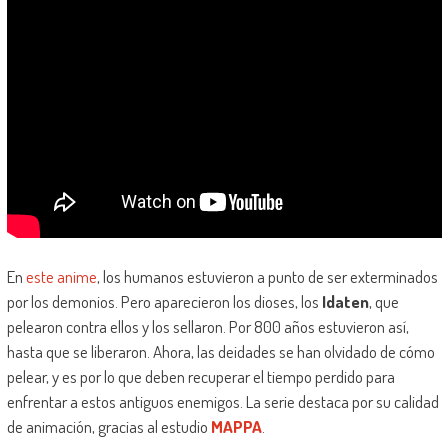
En
este anime
, los humanos estuvieron a punto de ser exterminados
por los demonios. Pero aparecieron los dioses, los
Idaten
, que
pelearon contra ellos y los sellaron. Por 800 años estuvieron así,
hasta que se liberaron. Ahora, las deidades se han olvidado de cómo
pelear, y es por lo que deben recuperar el tiempo perdido para
enfrentar a estos antiguos enemigos. La serie destaca por su calidad
de animación, gracias al estudio
MAPPA
.