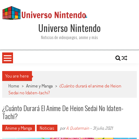
Saltar al contenido
Universo Nintendo
Noticias de videojuegos, anime y más
You are here
Home
>
Anime y Manga
>
¿Cuánto durará el anime de Heion
Sedai no Idaten-tachi?
¿Cuánto Durará El Anime De Heion Sedai No Idaten-
Tachi?
Anime y Manga
Noticias
por
A. Quatermain
-
31 julio, 2021