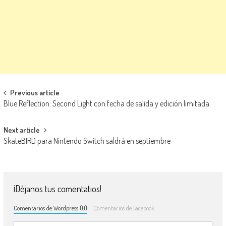
Navegación de entradas
Previous article
Blue Reflection: Second Light con fecha de salida y edición limitada
Next article
SkateBIRD para Nintendo Switch saldrá en septiembre
¡Déjanos tus comentatios!
Comentarios de Wordpress (0)
Comentarios de Facebook