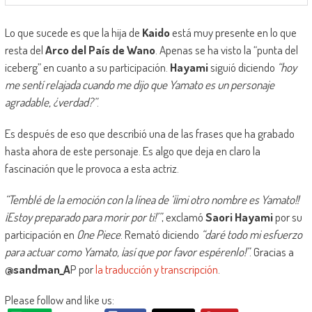
Lo que sucede es que la hija de
Kaido
está muy presente en lo que
resta del
Arco del País de Wano
. Apenas se ha visto la “punta del
iceberg” en cuanto a su participación.
Hayami
siguió diciendo
“hoy
me sentí relajada cuando me dijo que Yamato es un personaje
agradable, ¿verdad?”
.
Es después de eso que describió una de las frases que ha grabado
hasta ahora de este personaje. Es algo que deja en claro la
fascinación que le provoca a esta actriz.
“Temblé de la emoción con la línea de ‘¡¡mi otro nombre es Yamato!!
¡Estoy preparado para morir por ti!’”
, exclamó
Saori Hayami
por su
participación en
One Piece
. Remató diciendo
“daré todo mi esfuerzo
para actuar como Yamato, ¡así que por favor espérenlo!”
. Gracias a
@sandman_A
P por
la traducción y transcripción
.
Please follow and like us: