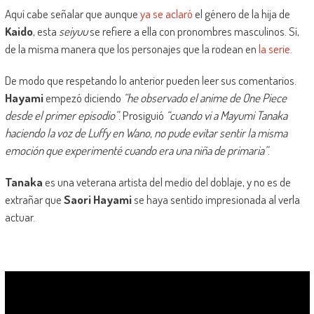
Aquí cabe señalar que aunque
ya se aclaró
el género de la hija de
Kaido
, esta
seiyuu
se refiere a ella con pronombres masculinos. Sí,
de la misma manera que los personajes que la rodean en
la serie
.
De modo que respetando lo anterior pueden leer sus comentarios.
Hayami
empezó diciendo
“he observado el anime de One Piece
desde el primer episodio”
. Prosiguió
“cuando vi a Mayumi Tanaka
haciendo la voz de Luffy en Wano, no pude evitar sentir la misma
emoción que experimenté cuando era una niña de primaria”
.
Tanaka
es una veterana artista del medio del doblaje, y no es de
extrañar que
Saori Hayami
se haya sentido impresionada al verla
actuar.