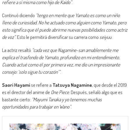
refiere a sí misma como hijo de Kaido”
.
Continuó diciendo
“tengo en mente que Yamato es como un niño
lleno de curiosidad. No he actuado como alguien como Yamato, pero
esto significa que él puede abrirme nuevas posibilidades como actriz
de voz”
. Esto le permitirá diversificar su carrera como
seiyuu
.
La actriz resaltó
“cada vez que Nagamine-san amablemente me
explica el trasfondo de Yamato, profundizo en mi entendimiento.
Cuando actué como él por primera vez, me dio un impresionante
consejo: ‘solo sigue tu corazón’”
.
Saori Hayami
se refiere a
Tatsuya Nagamine
, que desde el 2019
es el director del anime de
One Piece
. Después, señaló algo que es
bastante cierto:
“Mayumi Tanaka y yo tenemos muchas
oportunidades para trabajar en Wano”
.