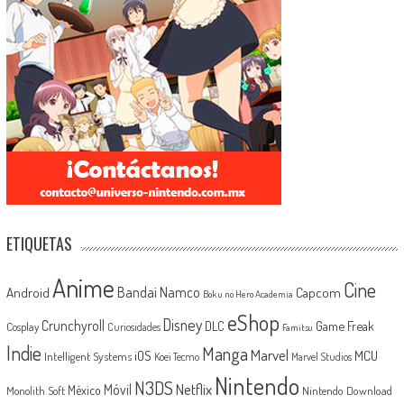
ETIQUETAS
Anime
Cine
Android
Bandai Namco
Capcom
Boku no Hero Academia
eShop
Disney
Crunchyroll
Game Freak
DLC
Cosplay
Curiosidades
Famitsu
Indie
Manga
Marvel
iOS
MCU
Intelligent Systems
Koei Tecmo
Marvel Studios
Nintendo
N3DS
Netflix
Móvil
México
Monolith Soft
Nintendo Download