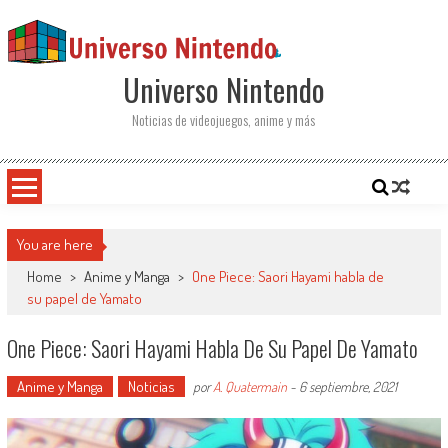
Saltar al contenido
Universo Nintendo
Noticias de videojuegos, anime y más
You are here
Home
>
Anime y Manga
>
One Piece: Saori Hayami habla de
su papel de Yamato
One Piece: Saori Hayami Habla De Su Papel De Yamato
Anime y Manga
Noticias
por
A. Quatermain
-
6 septiembre, 2021