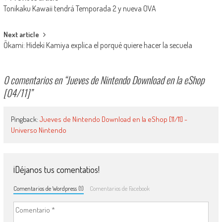
Navegación de entradas
Tonikaku Kawaii tendrá Temporada 2 y nueva OVA
Next article
Ōkami: Hideki Kamiya explica el porqué quiere hacer la secuela
0 comentarios en “
Jueves de Nintendo Download en la eShop
[04/11]
”
Pingback:
Jueves de Nintendo Download en la eShop [11/11] -
Universo Nintendo
¡Déjanos tus comentatios!
Comentarios de Wordpress (1)
Comentarios de Facebook