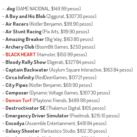
–
.dog
(GAME NACIONAL, $149.99 pesos).
–
A Boy and His Blob
(Ziggurat, $307.30 pesos).
–
Air Racers
(Kistler Benjamin, $99.90 pesos).
–
Air Stunt Racing
(Pix Arts, $119.90 pesos).
–
Amazing Breaker
(Big Way, $163.80 pesos).
–
Archery Club
(BoomBit Games, $250 pesos).
–
BLACK HEART
(Hamster, $150.99 pesos).
–
Bloody Rally Show
(Digerati, $327.84 pesos).
–
Captain Backwater
(Asylum Square Interactive, $163.84 pesos).
–
Circa Infinity
(RedDeerGames, $137.21 pesos).
–
City Pipes
(Kistler Benjamin, $69.90 pesos).
–
Composer
(Dynamic Voltage Games, $307.30 pesos).
–
Demon Turf
(Playtonic Friends, $499.99 pesos).
–
Destructivator SE
(Thalamus Digital, $105 pesos).
–
Emergency Driver Simulator
(Pixelmob, $215.10 pesos).
–
Encodya
(Assemble Entertainment, $491.84 pesos).
–
Galaxy Shooter
(Fantastico Studio, $102.30 pesos).