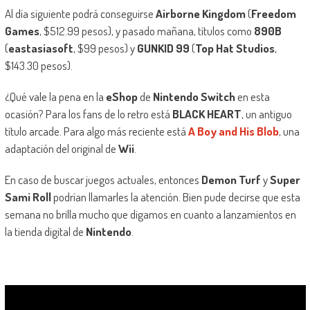
Al día siguiente podrá conseguirse
Airborne Kingdom
(
Freedom
Games
, $512.99 pesos), y pasado mañana, títulos como
890B
(
eastasiasoft
, $99 pesos) y
GUNKID 99
(
Top Hat Studios
,
$143.30 pesos).
¿Qué vale la pena en la
eShop
de
Nintendo Switch
en esta
ocasión? Para los fans de lo retro está
BLACK HEART
, un antiguo
título arcade. Para algo más reciente está
A Boy and His Blob
, una
adaptación del original de
Wii
.
En caso de buscar juegos actuales, entonces
Demon Turf
y
Super
Sami Roll
podrían llamarles la atención. Bien pude decirse que esta
semana no brilla mucho que digamos en cuanto a lanzamientos en
la tienda digital de
Nintendo
.