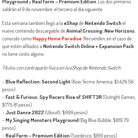
Playground
y
Real Farm – Premium Edition
. Los dos primeros
saldrán el 9 de noviembre; el tercero al día siguiente.
Esta semana también llegó a la
eShop
de
Nintendo Switch
el
nuevo contenido descargable de
Animal Crossing: New Horizons
,
conocido como
Happy Home Paradise
. Recuerden, en el caso de
que estén afiliados a
Nintendo Switch Online + Expansion Pack
no tiene costo alguno.
Títulos con contraparte física en la eShop de Nintendo Switch:
–
Blue Reflection: Second Light
(Koei Tecmo America, $1,426.56
pesos).
–
Fast & Furious: Spy Racers Rise of SH1FT3R
(Outright Games,
$775.81 pesos).
–
Just Dance 2022
(Ubisoft, $999 pesos).
–
My Singing Monsters Playground
(Big Blue Bubble, $819.79
pesos).
–
Real Farm – Premium Edition
(Soedesco, $819 pesos).