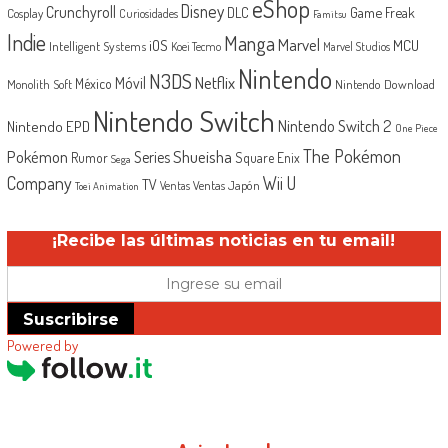
eShop
Disney
Crunchyroll
Game Freak
DLC
Cosplay
Curiosidades
Famitsu
Indie
Manga
Marvel
iOS
MCU
Intelligent Systems
Koei Tecmo
Marvel Studios
Nintendo
N3DS
Netflix
Móvil
México
Monolith Soft
Nintendo Download
Nintendo Switch
Nintendo Switch 2
Nintendo EPD
One Piece
The Pokémon
Shueisha
Pokémon
Series
Rumor
Square Enix
Sega
Company
Wii U
TV
Ventas Japón
Ventas
Toei Animation
¡Recibe las últimas noticias en tu email!
Suscribirse
Powered by