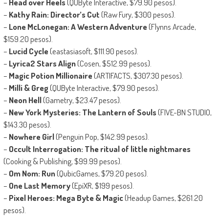
–
Head over Heels
(QUByte Interactive, $79.90 pesos).
–
Kathy Rain: Director’s Cut
(Raw Fury, $300 pesos).
–
Lone McLonegan: A Western Adventure
(Flynns Arcade,
$159.20 pesos).
–
Lucid Cycle
(eastasiasoft, $111.90 pesos).
–
Lyrica2 Stars Align
(Cosen, $512.99 pesos).
–
Magic Potion Millionaire
(ARTIFACTS, $307.30 pesos).
–
Milli & Greg
(QUByte Interactive, $79.90 pesos).
–
Neon Hell
(Gametry, $23.47 pesos).
–
New York Mysteries: The Lantern of Souls
(FIVE-BN STUDIO,
$143.30 pesos).
–
Nowhere Girl
(Penguin Pop, $142.99 pesos).
–
Occult Interrogation: The ritual of little nightmares
(Cooking & Publishing, $99.99 pesos).
–
Om Nom: Run
(QubicGames, $79.20 pesos).
–
One Last Memory
(EpiXR, $199 pesos).
–
Pixel Heroes: Mega Byte & Magic
(Headup Games, $261.20
pesos).