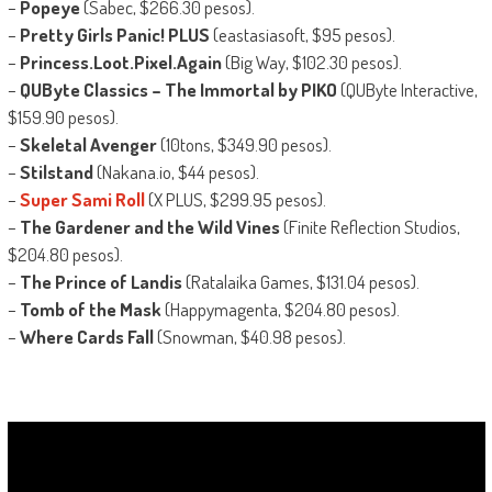
–
Popeye
(Sabec, $266.30 pesos).
–
Pretty Girls Panic! PLUS
(eastasiasoft, $95 pesos).
–
Princess.Loot.Pixel.Again
(Big Way, $102.30 pesos).
–
QUByte Classics – The Immortal by PIKO
(QUByte Interactive,
$159.90 pesos).
–
Skeletal Avenger
(10tons, $349.90 pesos).
–
Stilstand
(Nakana.io, $44 pesos).
–
Super Sami Roll
(X PLUS, $299.95 pesos).
–
The Gardener and the Wild Vines
(Finite Reflection Studios,
$204.80 pesos).
–
The Prince of Landis
(Ratalaika Games, $131.04 pesos).
–
Tomb of the Mask
(Happymagenta, $204.80 pesos).
–
Where Cards Fall
(Snowman, $40.98 pesos).