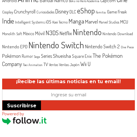
Android
Bandai Namco
Capcom
Boku no Hero Academia
eShop
Disney
Crunchyroll
Game Freak
DLC
Cosplay
Curiosidades
Famitsu
Indie
Manga
Marvel
iOS
MCU
Intelligent Systems
Koei Tecmo
Marvel Studios
Nintendo
N3DS
Netflix
Móvil
México
Monolith Soft
Nintendo Download
Nintendo Switch
Nintendo Switch 2
Nintendo EPD
One Piece
The Pokémon
Shueisha
Pokémon
Series
Rumor
Square Enix
Sega
Company
Wii U
TV
Ventas Japón
Ventas
Toei Animation
¡Recibe las últimas noticias en tu email!
Suscribirse
Powered by