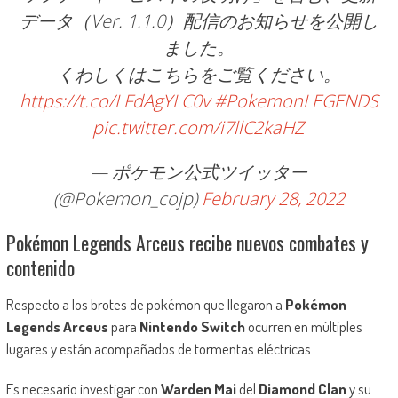
データ（Ver. 1.1.0）配信のお知らせを公開し
ました。
くわしくはこちらをご覧ください。
https://t.co/LFdAgYLC0v
#PokemonLEGENDS
pic.twitter.com/i7llC2kaHZ
— ポケモン公式ツイッター
(@Pokemon_cojp)
February 28, 2022
Pokémon Legends Arceus recibe nuevos combates y
contenido
Respecto a los brotes de pokémon que llegaron a
Pokémon
Legends Arceus
para
Nintendo Switch
ocurren en múltiples
lugares y están acompañados de tormentas eléctricas.
Es necesario investigar con
Warden Mai
del
Diamond Clan
y su