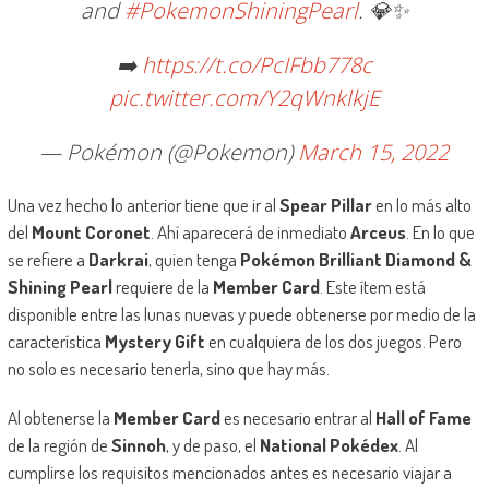
and
#PokemonShiningPearl
. 💎✨
➡️
https://t.co/PcIFbb778c
pic.twitter.com/Y2qWnklkjE
— Pokémon (@Pokemon)
March 15, 2022
Una vez hecho lo anterior tiene que ir al
Spear Pillar
en lo más alto
del
Mount Coronet
. Ahí aparecerá de inmediato
Arceus
. En lo que
se refiere a
Darkrai
, quien tenga
Pokémon Brilliant Diamond &
Shining Pearl
requiere de la
Member Card
. Este ítem está
disponible entre las lunas nuevas y puede obtenerse por medio de la
característica
Mystery Gift
en cualquiera de los dos juegos. Pero
no solo es necesario tenerla, sino que hay más.
Al obtenerse la
Member Card
es necesario entrar al
Hall of Fame
de la región de
Sinnoh
, y de paso, el
National Pokédex
. Al
cumplirse los requisitos mencionados antes es necesario viajar a