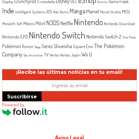
eShop
Disney
Crunchyroll
Game Freak
DLC
Cosplay
Curiosidades
Famitsu
Indie
Manga
Marvel
iOS
MCU
Intelligent Systems
Koei Tecmo
Marvel Studios
Nintendo
N3DS
Netflix
Móvil
México
Monolith Soft
Nintendo Download
Nintendo Switch
Nintendo Switch 2
Nintendo EPD
One Piece
The Pokémon
Shueisha
Pokémon
Series
Rumor
Square Enix
Sega
Company
Wii U
TV
Ventas Japón
Ventas
Toei Animation
¡Recibe las últimas noticias en tu email!
Suscribirse
Powered by
Aviso Legal