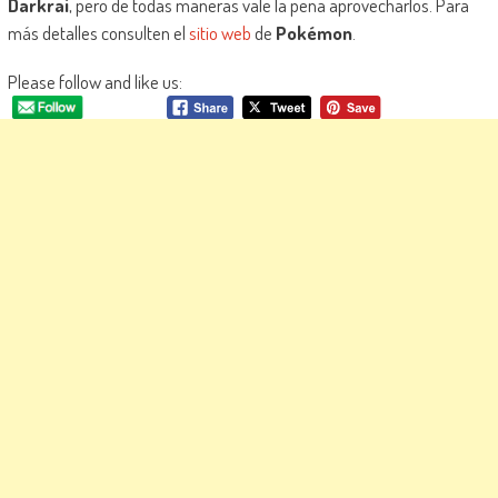
Darkrai
, pero de todas maneras vale la pena aprovecharlos. Para
más detalles consulten el
sitio web
de
Pokémon
.
Please follow and like us: