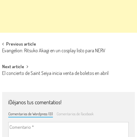
Navegación de entradas
Previous article
Evangelion: Ritsuko Akagi en un cosplay listo para NERV
Next article
El concierto de Saint Seiya inicia venta de boletos en abril
¡Déjanos tus comentatios!
Comentarios de Wordpress (0)
Comentarios de Facebook