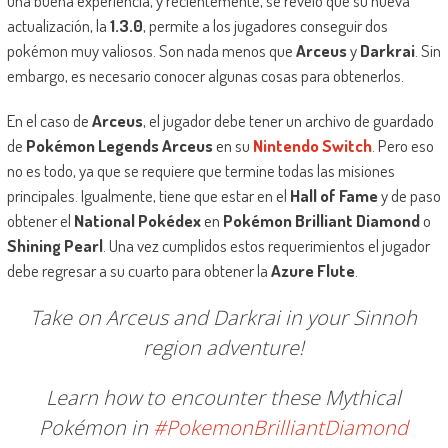
una buena experiencia, y recientemente, se reveló que su nueva
actualización, la
1.3.0
, permite a los jugadores conseguir dos
pokémon muy valiosos. Son nada menos que
Arceus
y
Darkrai
. Sin
embargo, es necesario conocer algunas cosas para obtenerlos.
En el caso de
Arceus
, el jugador debe tener un archivo de guardado
de
Pokémon Legends Arceus
en su
Nintendo Switch
. Pero eso
no es todo, ya que se requiere que termine todas las misiones
principales. Igualmente, tiene que estar en el
Hall of Fame
y de paso
obtener el
National Pokédex
en
Pokémon Brilliant Diamond
o
Shining Pearl
. Una vez cumplidos estos requerimientos el jugador
debe regresar a su cuarto para obtener la
Azure Flute
.
Take on Arceus and Darkrai in your Sinnoh
region adventure!
Learn how to encounter these Mythical
Pokémon in
#PokemonBrilliantDiamond