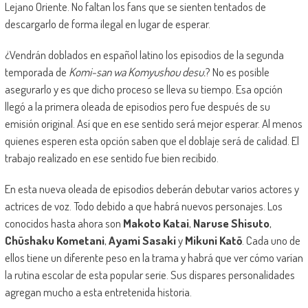
Lejano Oriente. No faltan los fans que se sienten tentados de
descargarlo de forma ilegal en lugar de esperar.
¿Vendrán doblados en español latino los episodios de la segunda
temporada de
Komi-san wa Komyushou desu.
? No es posible
asegurarlo y es que dicho proceso se lleva su tiempo. Esa opción
llegó a la primera oleada de episodios pero fue después de su
emisión original. Así que en ese sentido será mejor esperar. Al menos
quienes esperen esta opción saben que el doblaje será de calidad. El
trabajo realizado en ese sentido fue bien recibido.
En esta nueva oleada de episodios deberán debutar varios actores y
actrices de voz. Todo debido a que habrá nuevos personajes. Los
conocidos hasta ahora son
Makoto Katai
,
Naruse Shisuto
,
Chūshaku Kometani
,
Ayami Sasaki
y
Mikuni Katō
. Cada uno de
ellos tiene un diferente peso en la trama y habrá que ver cómo varían
la rutina escolar de esta popular serie. Sus dispares personalidades
agregan mucho a esta entretenida historia.