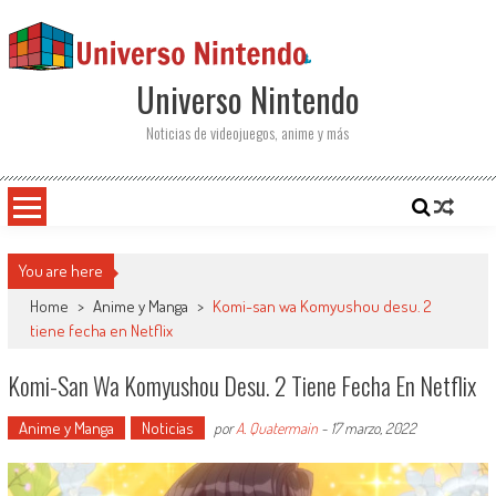
Saltar al contenido
Universo Nintendo
Noticias de videojuegos, anime y más
You are here
Home
>
Anime y Manga
>
Komi-san wa Komyushou desu. 2
tiene fecha en Netflix
Komi-San Wa Komyushou Desu. 2 Tiene Fecha En Netflix
Anime y Manga
Noticias
por
A. Quatermain
-
17 marzo, 2022