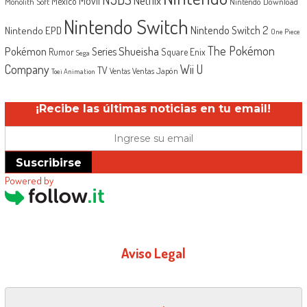
Móvil
México
Monolith Soft
Nintendo Download
Nintendo Switch
Nintendo Switch 2
Nintendo EPD
One Piece
The Pokémon
Shueisha
Pokémon
Series
Rumor
Square Enix
Sega
Company
Wii U
TV
Ventas Japón
Ventas
Toei Animation
¡Recibe las últimas noticias en tu email!
Suscribirse
Powered by
Aviso Legal