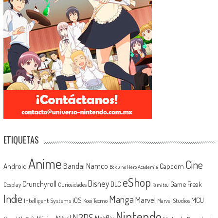
ETIQUETAS
Anime
Cine
Android
Bandai Namco
Capcom
Boku no Hero Academia
eShop
Disney
Crunchyroll
Game Freak
DLC
Cosplay
Curiosidades
Famitsu
Indie
Manga
Marvel
iOS
MCU
Intelligent Systems
Koei Tecmo
Marvel Studios
Nintendo
N3DS
Netflix