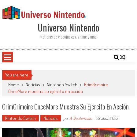
Saltar al contenido
Universo Nintendo
Noticias de videojuegos, anime y más
You are here
Home
>
Noticias
>
Nintendo Switch
>
GrimGrimoire
OnceMore muestra su ejército en acción
GrimGrimoire OnceMore Muestra Su Ejército En Acción
Nintendo Switch
Noticias
por
A. Quatermain
-
29 abril, 2022