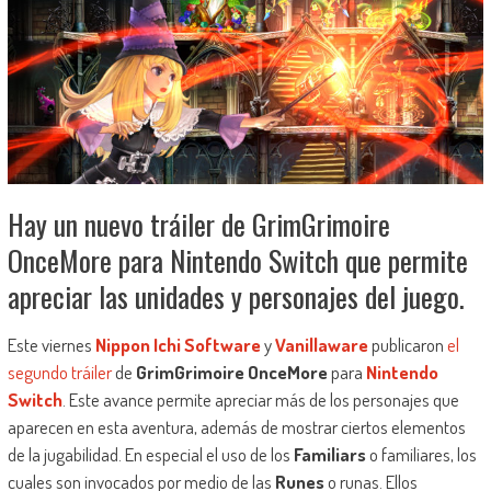
Hay un nuevo tráiler de GrimGrimoire
OnceMore para Nintendo Switch que permite
apreciar las unidades y personajes del juego.
Este viernes
Nippon Ichi Software
y
Vanillaware
publicaron
el
segundo tráiler
de
GrimGrimoire OnceMore
para
Nintendo
Switch
. Este avance permite apreciar más de los personajes que
aparecen en esta aventura, además de mostrar ciertos elementos
de la jugabilidad. En especial el uso de los
Familiars
o familiares, los
cuales son invocados por medio de las
Runes
o runas. Ellos