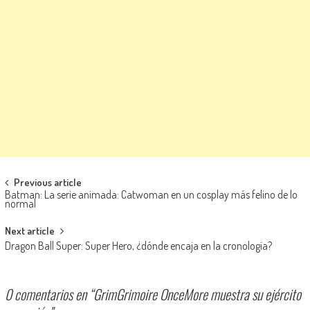
Navegación de entradas
Previous article
Batman: La serie animada: Catwoman en un cosplay más felino de lo
normal
Next article
Dragon Ball Super: Super Hero, ¿dónde encaja en la cronología?
0 comentarios en “
GrimGrimoire OnceMore muestra su ejército