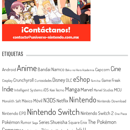
ETIQUETAS
Anime
Cine
Android
Bandai Namco
Capcom
Boku no Hero Academia
eShop
Disney
Crunchyroll
Game Freak
DLC
Cosplay
Curiosidades
Famitsu
Indie
Manga
Marvel
iOS
MCU
Intelligent Systems
Koei Tecmo
Marvel Studios
Nintendo
N3DS
Netflix
Móvil
México
Monolith Soft
Nintendo Download
Nintendo Switch
Nintendo Switch 2
Nintendo EPD
One Piece
The Pokémon
Shueisha
Pokémon
Series
Rumor
Square Enix
Sega
Company
Wii U
TV