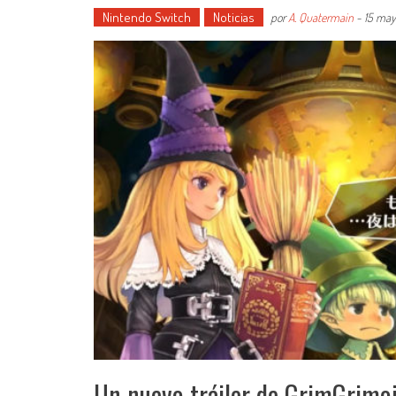
Nintendo Switch
Noticias
por
A. Quatermain
-
15 may
Un nuevo tráiler de GrimGrimo