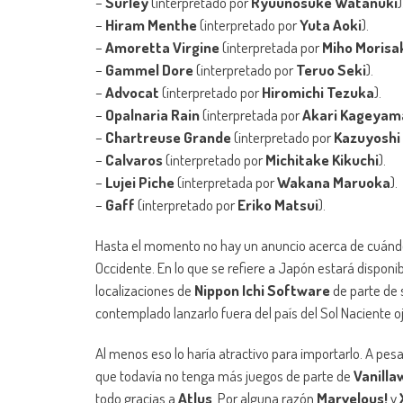
–
Surley
(interpretado por
Ryuunosuke Watanuki
)
–
Hiram Menthe
(interpretado por
Yuta Aoki
).
–
Amoretta Virgine
(interpretada por
Miho Morisa
–
Gammel Dore
(interpretado por
Teruo Seki
).
–
Advocat
(interpretado por
Hiromichi Tezuka
).
–
Opalnaria Rain
(interpretada por
Akari Kageyam
–
Chartreuse Grande
(interpretado por
Kazuyoshi
–
Calvaros
(interpretado por
Michitake Kikuchi
).
–
Lujei Piche
(interpretada por
Wakana Maruoka
).
–
Gaff
(interpretado por
Eriko Matsui
).
Hasta el momento no hay un anuncio acerca de cuánd
Occidente. En lo que se refiere a Japón estará disponibl
localizaciones de
Nippon Ichi Software
de parte de s
contemplado lanzarlo fuera del país del Sol Naciente o
Al menos eso lo haría atractivo para importarlo. A pes
que todavía no tenga más juegos de parte de
Vanilla
todo gracias a
Atlus
. Por alguna razón
Marvelous!
y