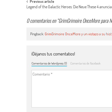
Navegación de entradas
Previous article
Legend of the Galactic Heroes: Die Neue These 4 anunci
0 comentarios en “
GrimGrimoire OnceMore para Ni
Pingback:
GrimGrimoire OnceMore y un vistazo a su hist
¡Déjanos tus comentatios!
Comentarios de Wordpress (1)
Comentarios de Facebook