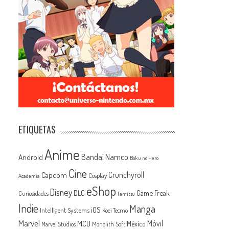
ETIQUETAS
Anime
Android
Bandai Namco
Boku no Hero
Cine
Capcom
Crunchyroll
Cosplay
Academia
eShop
Disney
Game Freak
DLC
Curiosidades
Famitsu
Indie
Manga
iOS
Intelligent Systems
Koei Tecmo
Marvel
MCU
Móvil
México
Monolith Soft
Marvel Studios