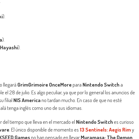
.
ki
).
a
).
 Hayashi
).
o llegará
GrimGrimoire OnceMore
para
Nintendo Switch
a
e el 28 de julio. Es algo peculiar, ya que por lo general los anuncios de
u filial
NIS America
no tardan mucho. En caso de que no esté
jalá tenga inglés como uno de sus idiomas.
ar del tiempo que lleva en el mercado el
Nintendo Switch
es curioso
ware
. El único disponible de momento es
13 Sentinels: Aegis Rim
y
XSEED Games
no han pensado en llevar
Muramasa: The Demon