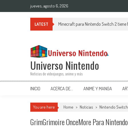
Saltar al contenido
jueves, agosto 6, 2026
Minecraft para Nintendo Switch 2 tiene
LATEST
Universo Nintendo
Noticias de videojuegos, anime y más
INICIO
ACERCA DE…
ANIME Y MANGA
AR
You are here
Home
>
Noticias
>
Nintendo Switch
GrimGrimoire OnceMore Para Nintendo 