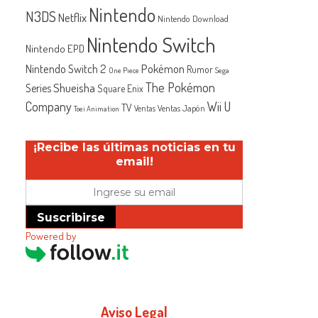
Nintendo
N3DS
Netflix
Nintendo Download
Nintendo Switch
Nintendo EPD
Nintendo Switch 2
Pokémon
Rumor
One Piece
Sega
The Pokémon
Shueisha
Series
Square Enix
Company
Wii U
TV
Ventas Japón
Ventas
Toei Animation
¡Recibe las últimas noticias en tu
email!
Suscribirse
Powered by
Aviso Legal