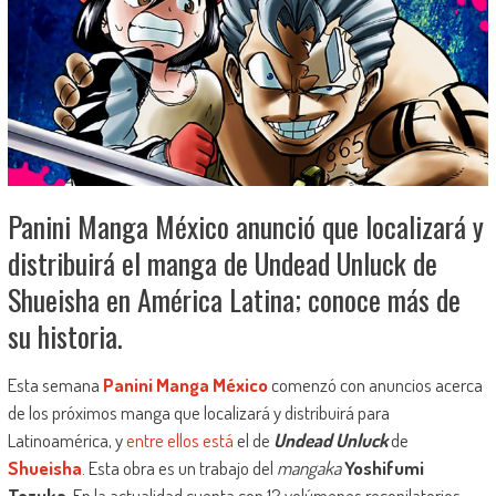
Panini Manga México anunció que localizará y
distribuirá el manga de Undead Unluck de
Shueisha en América Latina; conoce más de
su historia.
Esta semana
Panini Manga México
comenzó con anuncios acerca
de los próximos manga que localizará y distribuirá para
Latinoamérica, y
entre ellos está
el de
Undead Unluck
de
Shueisha
. Esta obra es un trabajo del
mangaka
Yoshifumi
Tozuka
. En la actualidad cuenta con 12 volúmenes recopilatorios