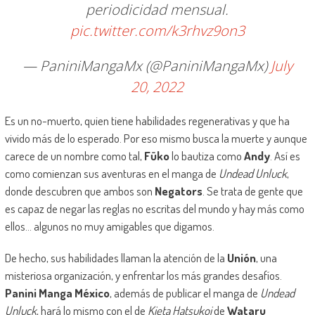
periodicidad mensual.
pic.twitter.com/k3rhvz9on3
— PaniniMangaMx (@PaniniMangaMx)
July
20, 2022
Es un no-muerto, quien tiene habilidades regenerativas y que ha
vivido más de lo esperado. Por eso mismo busca la muerte y aunque
carece de un nombre como tal,
Fūko
lo bautiza como
Andy
. Así es
como comienzan sus aventuras en el manga de
Undead Unluck
,
donde descubren que ambos son
Negators
. Se trata de gente que
es capaz de negar las reglas no escritas del mundo y hay más como
ellos… algunos no muy amigables que digamos.
De hecho, sus habilidades llaman la atención de la
Unión
, una
misteriosa organización, y enfrentar los más grandes desafíos.
Panini Manga México
, además de publicar el manga de
Undead
Unluck
, hará lo mismo con el de
Kieta Hatsukoi
de
Wataru