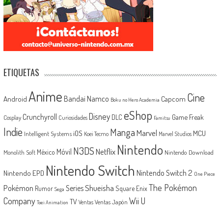
ETIQUETAS
Anime
Cine
Android
Bandai Namco
Capcom
Boku no Hero Academia
eShop
Disney
Crunchyroll
Game Freak
DLC
Cosplay
Curiosidades
Famitsu
Indie
Manga
Marvel
iOS
MCU
Intelligent Systems
Koei Tecmo
Marvel Studios
Nintendo
N3DS
Netflix
Móvil
México
Monolith Soft
Nintendo Download
Nintendo Switch
Nintendo Switch 2
Nintendo EPD
One Piece
The Pokémon
Shueisha
Pokémon
Series
Rumor
Square Enix
Sega
Company
Wii U
TV
Ventas Japón
Ventas
Toei Animation