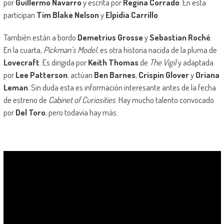
por
Guillermo Navarro
y escrita por
Regina Corrado
. En esta
participan
Tim Blake Nelson
y
Elpidia Carrillo
.
También están a bordo
Demetrius Grosse
y
Sebastian Roché
.
En la cuarta,
Pickman’s Model
, es otra historia nacida de la pluma de
Lovecraft
. Es dirigida por
Keith Thomas
de
The Vigil
y adaptada
por
Lee Patterson
; actúan
Ben Barnes
,
Crispin Glover
y
Oriana
Leman
. Sin duda esta es información interesante antes de la fecha
de estreno de
Cabinet of Curiosities
. Hay mucho talento convocado
por
Del Toro
, pero todavía hay más.