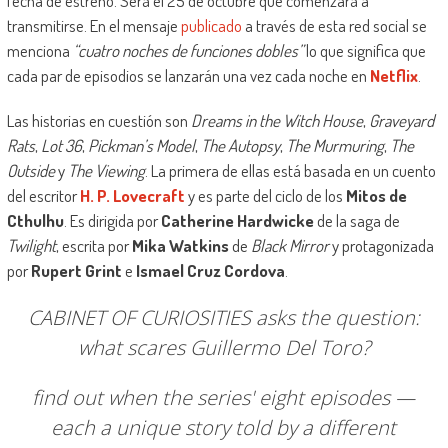
fecha de estreno. Será el 25 de octubre que comenzará a
transmitirse. En el mensaje
publicado
a través de esta red social se
menciona
“cuatro noches de funciones dobles”
lo que significa que
cada par de episodios se lanzarán una vez cada noche en
Netflix
.
Las historias en cuestión son
Dreams in the Witch House
,
Graveyard
Rats
,
Lot 36
,
Pickman’s Model
,
The Autopsy
,
The Murmuring
,
The
Outside
y
The Viewing
. La primera de ellas está basada en un cuento
del escritor
H. P. Lovecraft
y es parte del ciclo de los
Mitos de
Cthulhu
. Es dirigida por
Catherine Hardwicke
de la saga de
Twilight
, escrita por
Mika Watkins
de
Black Mirror
y protagonizada
por
Rupert Grint
e
Ismael Cruz Cordova
.
CABINET OF CURIOSITIES asks the question:
what scares Guillermo Del Toro?
find out when the series' eight episodes —
each a unique story told by a different