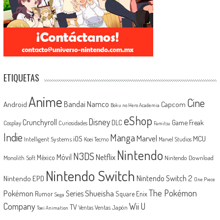
ETIQUETAS
Anime
Cine
Android
Bandai Namco
Capcom
Boku no Hero Academia
eShop
Disney
Crunchyroll
Game Freak
DLC
Cosplay
Curiosidades
Famitsu
Indie
Manga
Marvel
iOS
MCU
Intelligent Systems
Koei Tecmo
Marvel Studios
Nintendo
N3DS
Netflix
Móvil
México
Monolith Soft
Nintendo Download
Nintendo Switch
Nintendo Switch 2
Nintendo EPD
One Piece
The Pokémon
Shueisha
Pokémon
Series
Rumor
Square Enix
Sega
Company
Wii U
TV
Ventas Japón
Ventas
Toei Animation