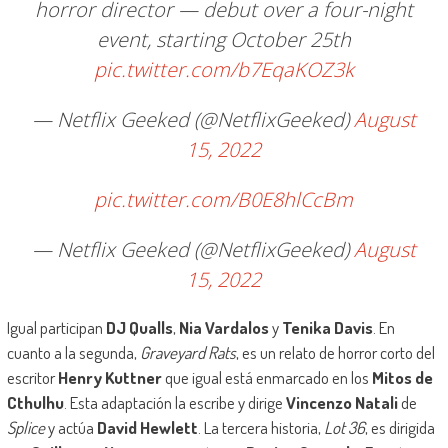
horror director — debut over a four-night
event, starting October 25th
pic.twitter.com/b7EqaKOZ3k
— Netflix Geeked (@NetflixGeeked)
August
15, 2022
pic.twitter.com/B0E8hlCcBm
— Netflix Geeked (@NetflixGeeked)
August
15, 2022
Igual participan
DJ Qualls
,
Nia Vardalos
y
Tenika Davis
. En
cuanto a la segunda,
Graveyard Rats
, es un relato de horror corto del
escritor
Henry Kuttner
que igual está enmarcado en los
Mitos de
Cthulhu
. Esta adaptación la escribe y dirige
Vincenzo Natali
de
Splice
y actúa
David Hewlett
. La tercera historia,
Lot 36
, es dirigida