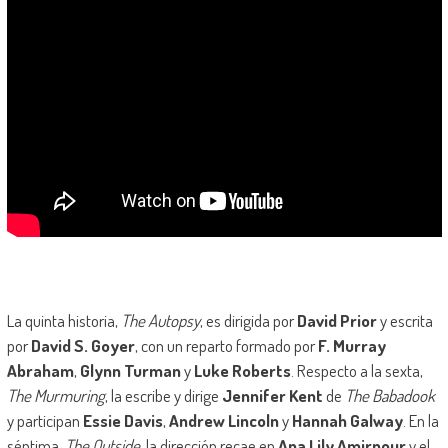
La quinta historia,
The Autopsy
, es dirigida por
David Prior
y escrita
por
David S. Goyer
, con un reparto formado por
F. Murray
Abraham
,
Glynn Turman
y
Luke Roberts
. Respecto a la sexta,
The Murmuring
, la escribe y dirige
Jennifer Kent
de
The Babadook
y participan
Essie Davis
,
Andrew Lincoln
y
Hannah Galway
. En la
séptima,
The Outside
, la dirección recae en
Ana Lily Amirpour
y el