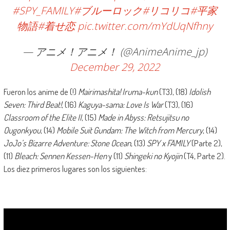
#SPY_FAMILY
#ブルーロック
#リコリコ
#平家
物語
#着せ恋
pic.twitter.com/mYdUqNfhny
— アニメ！アニメ！ (@AnimeAnime_jp)
December 29, 2022
Fueron los anime de (!)
Mairimashita! Iruma-kun
(T3), (18)
Idolish
Seven: Third Beat!
, (16)
Kaguya-sama: Love Is War
(T3), (16)
Classroom of the Elite II
, (15)
Made in Abyss: Retsujitsu no
Ougonkyou
, (14)
Mobile Suit Gundam: The Witch from Mercury
, (14)
JoJo’s Bizarre Adventure: Stone Ocean
, (13)
SPY x FAMILY
(Parte 2),
(11)
Bleach: Sennen Kessen-Hen
y (11)
Shingeki no Kyojin
(T4, Parte 2).
Los diez primeros lugares son los siguientes: