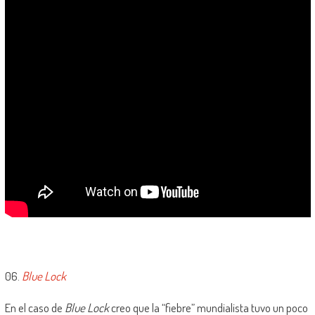
06.
Blue Lock
En el caso de
Blue Lock
creo que la “fiebre” mundialista tuvo un poco