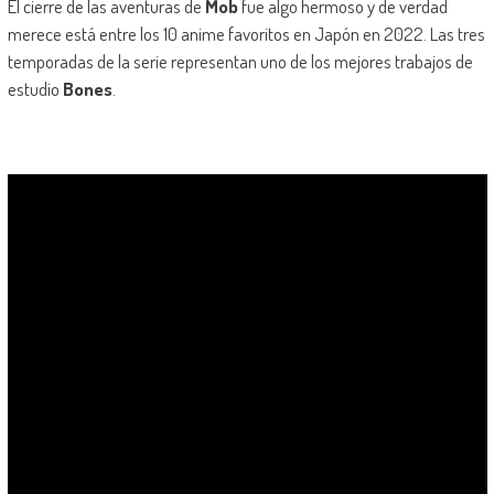
El cierre de las aventuras de
Mob
fue algo hermoso y de verdad
merece está entre los 10 anime favoritos en Japón en 2022. Las tres
temporadas de la serie representan uno de los mejores trabajos de
estudio
Bones
.