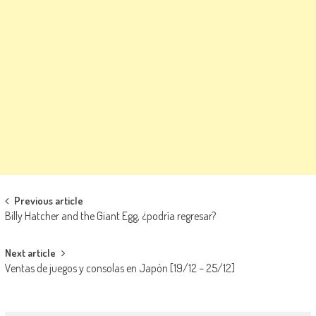
Navegación de entradas
Previous article
Billy Hatcher and the Giant Egg, ¿podría regresar?
Next article
Ventas de juegos y consolas en Japón [19/12 – 25/12]