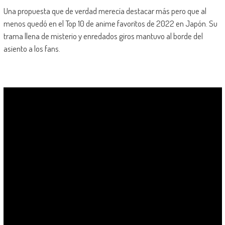
Una propuesta que de verdad merecía destacar más pero que al
menos quedó en el Top 10 de anime favoritos de 2022 en Japón. Su
trama llena de misterio y enredados giros mantuvo al borde del
asiento a los fans.