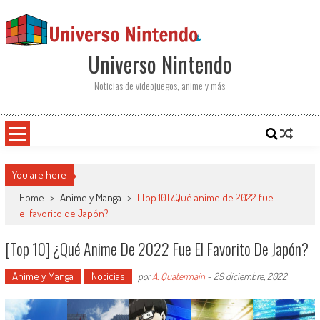
Saltar al contenido
Universo Nintendo
Noticias de videojuegos, anime y más
You are here
Home
>
Anime y Manga
>
[Top 10] ¿Qué anime de 2022 fue
el favorito de Japón?
[Top 10] ¿Qué Anime De 2022 Fue El Favorito De Japón?
Anime y Manga
Noticias
por
A. Quatermain
-
29 diciembre, 2022