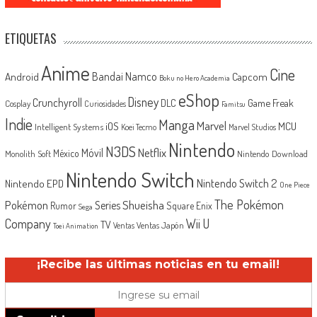
ETIQUETAS
Anime
Cine
Android
Bandai Namco
Capcom
Boku no Hero Academia
eShop
Disney
Crunchyroll
Game Freak
DLC
Cosplay
Curiosidades
Famitsu
Indie
Manga
Marvel
iOS
MCU
Intelligent Systems
Koei Tecmo
Marvel Studios
Nintendo
N3DS
Netflix
Móvil
México
Monolith Soft
Nintendo Download
Nintendo Switch
Nintendo Switch 2
Nintendo EPD
One Piece
The Pokémon
Shueisha
Pokémon
Series
Rumor
Square Enix
Sega
Company
Wii U
TV
Ventas Japón
Ventas
Toei Animation
¡Recibe las últimas noticias en tu email!