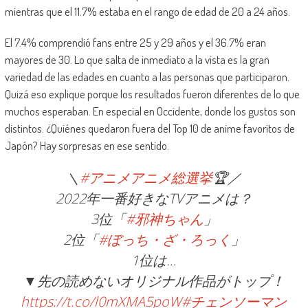
mientras que el 11.7% estaba en el rango de edad de 20 a 24 años.
El 7.4% comprendió fans entre 25 y 29 años y el 36.7% eran
mayores de 30. Lo que salta de inmediato a la vista es la gran
variedad de las edades en cuanto a las personas que participaron.
Quizá eso explique porque los resultados fueron diferentes de lo que
muchos esperaban. En especial en Occidente, donde los gustos son
distintos. ¿Quiénes quedaron fuera del Top 10 de anime favoritos de
Japón? Hay sorpresas en ese sentido.
＼
#アニメアニメ総選挙
🏆／
2022年一番好きなTVアニメは？
3位「
#邪神ちゃん
」
2位「
#ぼっち・ざ・ろっく
」
1位は…
▼先の読めないオリジナル作品がトップ！
https://t.co/l0mXMA5poW
#チェンソーマン