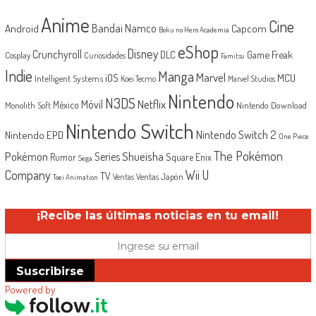
Anime
Cine
Android
Bandai Namco
Capcom
Boku no Hero Academia
eShop
Disney
Crunchyroll
Game Freak
DLC
Cosplay
Curiosidades
Famitsu
Indie
Manga
Marvel
iOS
MCU
Intelligent Systems
Koei Tecmo
Marvel Studios
Nintendo
N3DS
Netflix
Móvil
México
Monolith Soft
Nintendo Download
Nintendo Switch
Nintendo Switch 2
Nintendo EPD
One Piece
The Pokémon
Shueisha
Pokémon
Series
Rumor
Square Enix
Sega
Company
Wii U
TV
Ventas Japón
Ventas
Toei Animation
¡Recibe las últimas noticias en tu email!
Suscribirse
Powered by