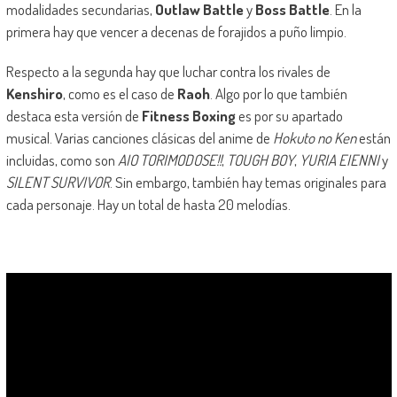
modalidades secundarias,
Outlaw Battle
y
Boss Battle
. En la
primera hay que vencer a decenas de forajidos a puño limpio.
Respecto a la segunda hay que luchar contra los rivales de
Kenshiro
, como es el caso de
Raoh
. Algo por lo que también
destaca esta versión de
Fitness Boxing
es por su apartado
musical. Varias canciones clásicas del anime de
Hokuto no Ken
están
incluidas, como son
AIO TORIMODOSE!!
,
TOUGH BOY
,
YURIA EIENNI
y
SILENT SURVIVOR
. Sin embargo, también hay temas originales para
cada personaje. Hay un total de hasta 20 melodías.