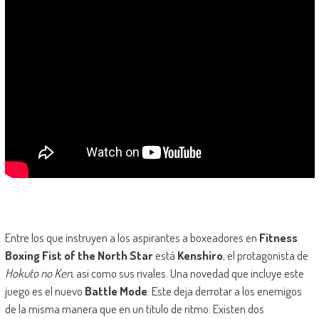
Entre los que instruyen a los aspirantes a boxeadores en
Fitness
Boxing Fist of the North Star
está
Kenshiro
, el protagonista de
Hokuto no Ken
, así como sus rivales. Una novedad que incluye este
juego es el nuevo
Battle Mode
. Este deja derrotar a los enemigos
de la misma manera que en un título de ritmo. Existen dos