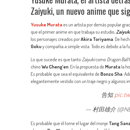
Zaiyuki, un nuevo anime que sig
Yusuke Murata
es un artista por demás popular grac
que el primer anime en que trabaja su estudio,
Zaiyuk
los personajes creados por
Akira Toriyama
. De hech
Goku
y compañía a simple vista. Todo es debido a la fu
Lo que sucede es que tanto
Zaiyuki
como
Dragon Ball
chino
Wu Cheng’en
. En la propuesta de
Murata
la hi
Es probable que sea el equivalente de
Bonzo Sha
. Ad
elegantemente vestido con un traje negro y algunos im
告知
pic.t
— 村田雄介 (@NE
Es probable que él tome el lugar del monje
Tang San