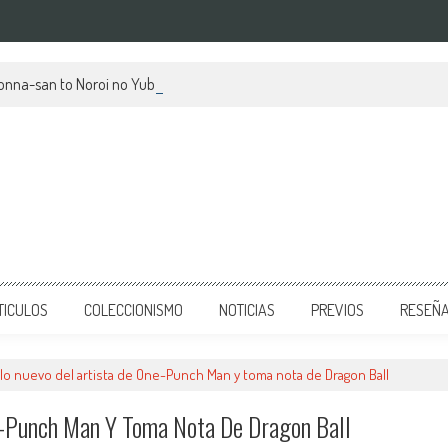
kionna-san to Noroi no Yubiwa, su mes de estreno y avances
TICULOS
COLECCIONISMO
NOTICIAS
PREVIOS
RESEÑ
 lo nuevo del artista de One-Punch Man y toma nota de Dragon Ball
e-Punch Man Y Toma Nota De Dragon Ball