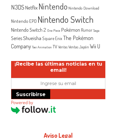
Nintendo
N3DS
Netflix
Nintendo Download
Nintendo Switch
Nintendo EPD
Nintendo Switch 2
Pokémon
Rumor
One Piece
Sega
The Pokémon
Shueisha
Series
Square Enix
Company
Wii U
TV
Ventas Japón
Ventas
Toei Animation
¡Recibe las últimas noticias en tu
email!
Suscribirse
Powered by
Aviso Legal