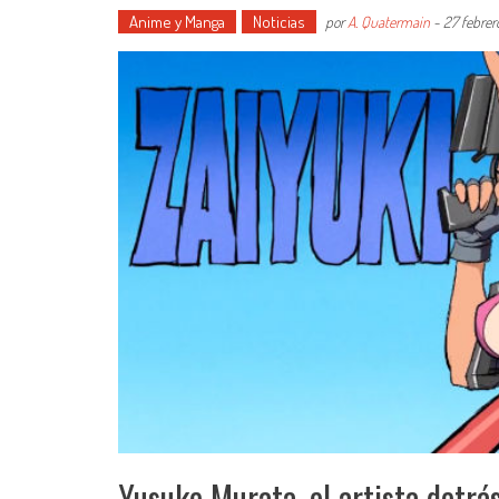
Anime y Manga
Noticias
por
A. Quatermain
-
27 febrer
Yusuke Murata, el artista detr