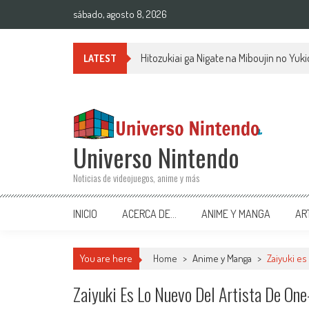
Saltar al contenido
sábado, agosto 8, 2026
Hitozukiai ga Nigate na Miboujin no Yu
LATEST
Universo Nintendo
Noticias de videojuegos, anime y más
INICIO
ACERCA DE…
ANIME Y MANGA
AR
You are here
Home
>
Anime y Manga
>
Zaiyuki es
Zaiyuki Es Lo Nuevo Del Artista De On