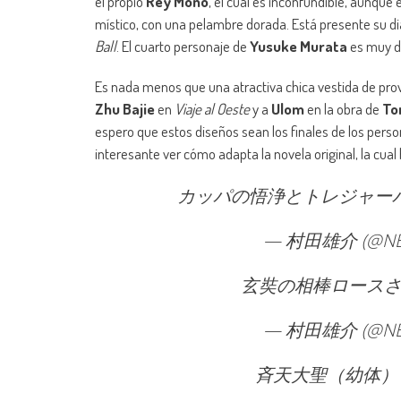
el propio
Rey Mono
, el cual es inconfundible, aunque 
místico, con una pelambre dorada. Está presente su d
Ball
. El cuarto personaje de
Yusuke Murata
es muy di
Es nada menos que una atractiva chica vestida de provo
Zhu Bajie
en
Viaje al Oeste
y a
Ulom
en la obra de
To
espero que estos diseños sean los finales de los pers
interesante ver cómo adapta la novela original, la cua
カッパの悟浄とトレジャー
— 村田雄介 (@NE
玄奘の相棒ロース
— 村田雄介 (@NE
斉天大聖（幼体