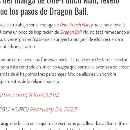
ue los pasos de Dragon Ball.
ias a su trabajo con el manga de
One-Punch Man
, y hace poco reveló
i
, toma un poco de inspiración de
Dragon Ball
. No, no está remedando a
o, si ven el primer
teaser
de su proyecto ninguno de ellos recuerda a
ente de inspiración.
toman como base una famosa novela china,
Viaje al Oeste
, del escritor
storia está centrada en un chico
kappa
que parte a la aventura de crecer
emás de él hay otros tres personajes. Uno de ellos es un hombre
plementos de la religión budista.
witter.com/j3HtmQUhXh
BU_KURO)
February 24, 2023
zang
, que busca un conjunto de escrituras para llevarlas a China. Otro e