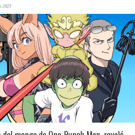
o, 2023
ás del manga de One-Punch Man, reveló