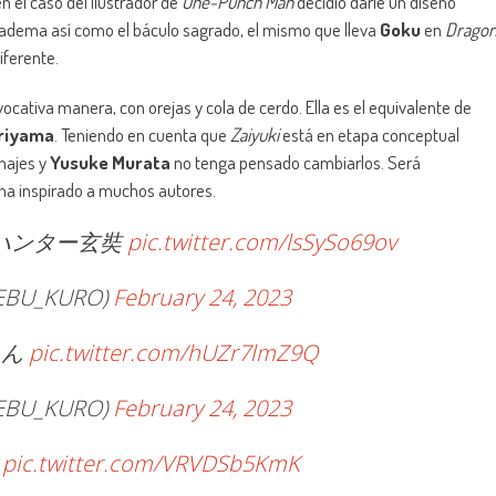
en el caso del ilustrador de
One-Punch Man
decidió darle un diseño
iadema así como el báculo sagrado, el mismo que lleva
Goku
en
Drago
ferente.
cativa manera, con orejas y cola de cerdo. Ella es el equivalente de
riyama
. Teniendo en cuenta que
Zaiyuki
está en etapa conceptual
onajes y
Yusuke Murata
no tenga pensado cambiarlos. Será
l ha inspirado a muchos autores.
ハンター玄奘
pic.twitter.com/lsSySo69ov
BU_KURO)
February 24, 2023
さん
pic.twitter.com/hUZr7lmZ9Q
BU_KURO)
February 24, 2023
）
pic.twitter.com/VRVDSb5KmK