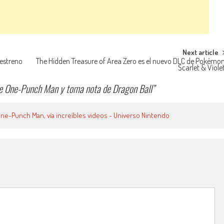
Next article
estreno
The Hidden Treasure of Area Zero es el nuevo DLC de Pokémo
Scarlet & Viole
a de One-Punch Man y toma nota de Dragon Ball
”
y One-Punch Man, vía increíbles videos - Universo Nintendo