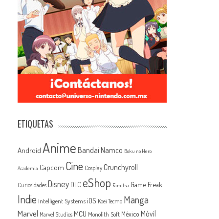
ETIQUETAS
Anime
Android
Bandai Namco
Boku no Hero
Cine
Capcom
Crunchyroll
Cosplay
Academia
eShop
Disney
Game Freak
DLC
Curiosidades
Famitsu
Indie
Manga
iOS
Intelligent Systems
Koei Tecmo
Marvel
MCU
Móvil
México
Monolith Soft
Marvel Studios