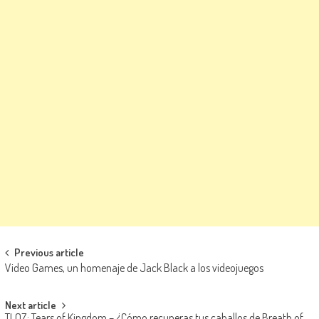
Navegación de entradas
Previous article
Video Games, un homenaje de Jack Black a los videojuegos
Next article
TLOZ: Tears of Kingdom – ¿Cómo recuperas tus caballos de Breath of