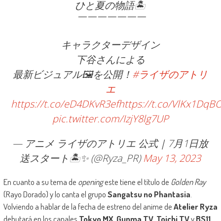
ひと夏の物語🏝
￣￣￣￣￣￣￣
キャラクターデザイン
下谷さんによる
最新ビジュアル🖼を公開！
#ライザのアトリ
エ
https://t.co/eD4DKvR3ef
https://t.co/VlKx1DqB
pic.twitter.com/IzjY8lg7UP
— アニメ ライザのアトリエ 公式｜7月1日放
送スタート🏝✨ (@Ryza_PR)
May 13, 2023
En cuanto a su tema de
opening
este tiene el título de
Golden Ray
(Rayo Dorado) y lo canta el grupo
Sangatsu no Phantasia
.
Volviendo a hablar de la fecha de estreno del anime de
Atelier Ryza
debutará en los canales
Tokyo MX
,
Gunma TV
,
Toichi TV
y
BS11
.