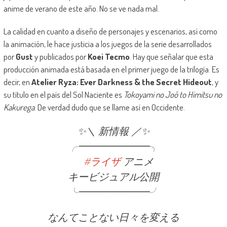
anime de verano de este año. No se ve nada mal.
La calidad en cuanto a diseño de personajes y escenarios, así como
la animación, le hace justicia a los juegos de la serie desarrollados
por
Gust
y publicados por
Koei Tecmo
. Hay que señalar que esta
producción animada está basada en el primer juego de la trilogía. Es
decir, en
Atelier Ryza: Ever Darkness & the Secret Hideout
, y
su título en el país del Sol Naciente es
Tokoyami no Joō to Himitsu no
Kakurega
. De verdad dudo que se llame así en Occidente.
✨＼ 新情報 ／✨
╭━━━━━━━╮
#ライザ
アニメ
キービジュアル公開
╰━━━━━━━╯
なんてことない日々を変える