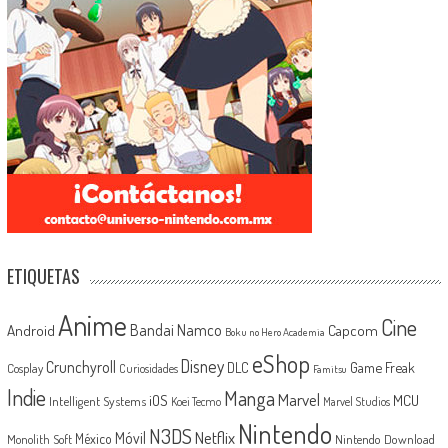
ETIQUETAS
Anime
Cine
Android
Bandai Namco
Capcom
Boku no Hero Academia
eShop
Disney
Crunchyroll
Game Freak
DLC
Cosplay
Curiosidades
Famitsu
Indie
Manga
Marvel
iOS
MCU
Intelligent Systems
Koei Tecmo
Marvel Studios
Nintendo
N3DS
Netflix
Móvil
México
Monolith Soft
Nintendo Download