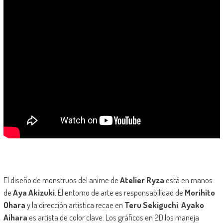
El diseño de monstruos del anime de
Atelier Ryza
está en manos
de
Aya Akizuki
. El entorno de arte es responsabilidad de
Morihito
Ohara
y la dirección artística recae en
Teru Sekiguchi
;
Ayako
Aihara
es artista de color clave. Los gráficos en 2D los maneja