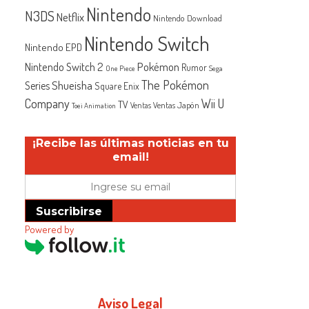
Nintendo
N3DS
Netflix
Nintendo Download
Nintendo Switch
Nintendo EPD
Nintendo Switch 2
Pokémon
Rumor
One Piece
Sega
The Pokémon
Shueisha
Series
Square Enix
Company
Wii U
TV
Ventas Japón
Ventas
Toei Animation
¡Recibe las últimas noticias en tu
email!
Suscribirse
Powered by
Aviso Legal