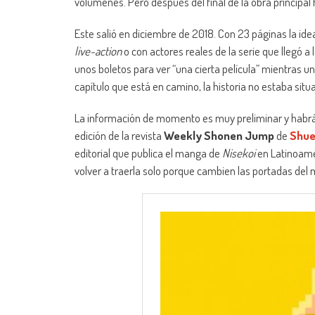
volúmenes. Pero después del final de la obra principal h
Este salió en diciembre de 2018. Con 23 páginas la ide
live-action
o con actores reales de la serie que llegó 
unos boletos para ver “una cierta película” mientras un
capítulo que está en camino, la historia no estaba situ
La información de momento es muy preliminar y habrá
edición de la revista
Weekly Shonen Jump
de
Shue
editorial que publica el manga de
Nisekoi
en Latinoamér
volver a traerla solo porque cambien las portadas del 