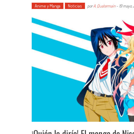
Anime y Manga
Noticias
por
A. Quatermain
-
19 mayo,
¡Quién lo diría! El manga de Nis