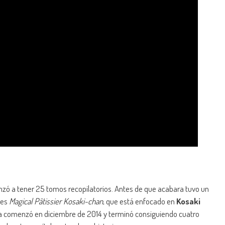
nzó a tener 25 tomos recopilatorios. Antes de que acabara tuvo un
 es
Magical Pâtissier Kosaki-chan
, que está enfocado en
Kosaki
a comenzó en diciembre de 2014 y terminó consiguiendo cuatro