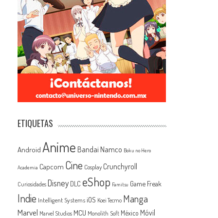
ETIQUETAS
Anime
Android
Bandai Namco
Boku no Hero
Cine
Capcom
Crunchyroll
Cosplay
Academia
eShop
Disney
Game Freak
DLC
Curiosidades
Famitsu
Indie
Manga
iOS
Intelligent Systems
Koei Tecmo
Marvel
MCU
Móvil
México
Monolith Soft
Marvel Studios