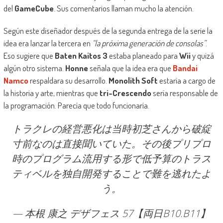
del
GameCube
. Sus comentarios llaman mucho la atención.
Según este diseñador después de la segunda entrega de la serie la
idea era lanzar la tercera en
“la próxima generación de consolas”
.
Eso sugiere que
Baten Kaitos 3
estaba planeado para
Wii
y quizá
algún otro sistema.
Honne
señala que la idea era que
Bandai
Namco
respaldara su desarrollo.
Monolith Soft
estaría a cargo de
la historia y arte, mientras que
tri-Crescendo
sería responsable de
la programación. Parecía que todo funcionaría.
トラクレの経営悪化は当時初芝さんから破綻
寸前なのは直接聞いていた。その後プリプロ
時のプログラム流用する形で低予算のトラス
ティベルを独自開発することで難を逃れたよ
う。
— 本根 康之 デザフェス 57【両日B10.B11】