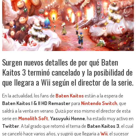
Surgen nuevos detalles de por qué Baten
Kaitos 3 terminó cancelado y la posibilidad de
que llegara a Wii según el director de la serie.
En la actualidad, los fans de
Baten Kaitos
están a la espera de
Baten Kaitos I & II HD Remaster
para
Nintendo Switch
, que
saldrá a la venta en verano. Quizá por eso mismo el director de esta
serie en
Monolith Soft
,
Yasuyuki Honne
, ha estado muy activo en
Twitter
. A tal grado que retomó el tema de
Baten Kaitos 3
, el cual
se canceló hace varios años, y sugirió que llegaría a
Wii
, el sucesor