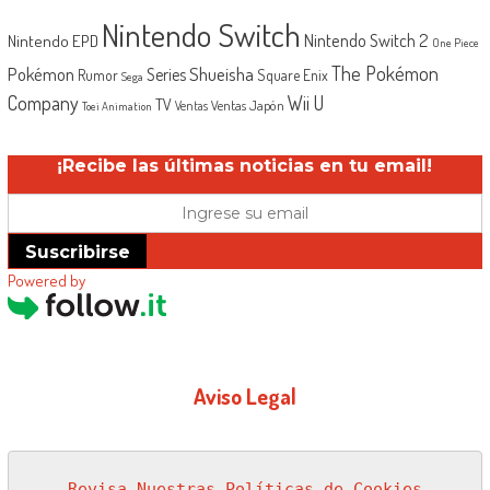
Nintendo Switch
Nintendo Switch 2
Nintendo EPD
One Piece
The Pokémon
Shueisha
Pokémon
Series
Rumor
Square Enix
Sega
Company
Wii U
TV
Ventas Japón
Ventas
Toei Animation
¡Recibe las últimas noticias en tu email!
Suscribirse
Powered by
Aviso Legal
Revisa Nuestras Políticas de Cookies