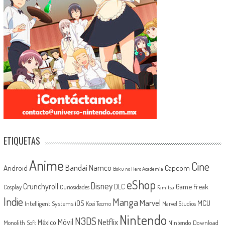
ETIQUETAS
Anime
Cine
Android
Bandai Namco
Capcom
Boku no Hero Academia
eShop
Disney
Crunchyroll
Game Freak
DLC
Cosplay
Curiosidades
Famitsu
Indie
Manga
Marvel
iOS
MCU
Intelligent Systems
Koei Tecmo
Marvel Studios
Nintendo
N3DS
Netflix
Móvil
México
Monolith Soft
Nintendo Download