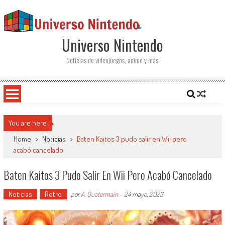
Saltar al contenido
Universo Nintendo
Noticias de videojuegos, anime y más
You are here
Home
>
Noticias
>
Baten Kaitos 3 pudo salir en Wii pero
acabó cancelado
Baten Kaitos 3 Pudo Salir En Wii Pero Acabó Cancelado
Noticias
Retro
por
A. Quatermain
-
24 mayo, 2023