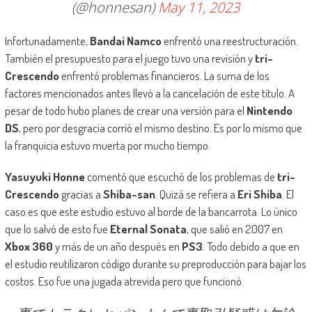
(@honnesan)
May 11, 2023
Infortunadamente,
Bandai Namco
enfrentó una reestructuración.
También el presupuesto para el juego tuvo una revisión y
tri-
Crescendo
enfrentó problemas financieros. La suma de los
factores mencionados antes llevó a la cancelación de este título. A
pesar de todo hubo planes de crear una versión para el
Nintendo
DS
, pero por desgracia corrió el mismo destino. Es por lo mismo que
la franquicia estuvo muerta por mucho tiempo.
Yasuyuki Honne
comentó que escuchó de los problemas de
tri-
Crescendo
gracias a
Shiba-san
. Quizá se refiera a
Eri Shiba
. El
caso es que este estudio estuvo al borde de la bancarrota. Lo único
que lo salvó de esto fue
Eternal Sonata
, que salió en 2007 en
Xbox 360
y más de un año después en
PS3
. Todo debido a que en
el estudio reutilizaron código durante su preproducción para bajar los
costos. Eso fue una jugada atrevida pero que funcionó.