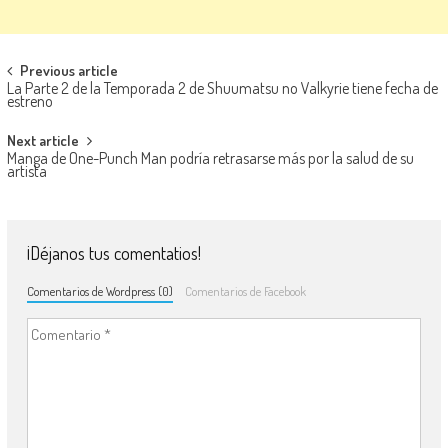
Navegación de entradas
Previous article
La Parte 2 de la Temporada 2 de Shuumatsu no Valkyrie tiene fecha de
estreno
Next article
Manga de One-Punch Man podría retrasarse más por la salud de su
artista
¡Déjanos tus comentatios!
Comentarios de Wordpress (0)
Comentarios de Facebook