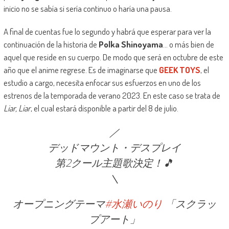
inicio no se sabía si sería continuo o haría una pausa.
A final de cuentas fue lo segundo y habrá que esperar para ver la
continuación de la historia de
Polka Shinoyama
… o más bien de
aquel que reside en su cuerpo. De modo que será en octubre de este
año que el anime regrese. Es de imaginarse que
GEEK TOYS
, el
estudio a cargo, necesita enfocar sus esfuerzos en uno de los
estrenos de la temporada de verano 2023. En este caso se trata de
Liar, Liar
, el cual estará disponible a partir del 8 de julio.
／
デッドマウント・デスプレイ
第2クール主題歌決定！🎵
＼
オープニングテーマ
#水瀬いのり
「スクラッ
プアート」