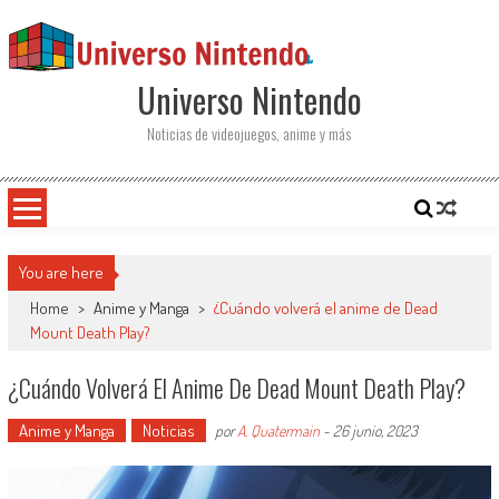
Saltar al contenido
Universo Nintendo
Noticias de videojuegos, anime y más
You are here
Home
>
Anime y Manga
>
¿Cuándo volverá el anime de Dead
Mount Death Play?
¿Cuándo Volverá El Anime De Dead Mount Death Play?
Anime y Manga
Noticias
por
A. Quatermain
-
26 junio, 2023