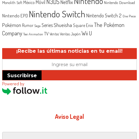
Nintendo
N3DS
Netflix
Móvil
México
Monolith Soft
Nintendo Download
Nintendo Switch
Nintendo Switch 2
Nintendo EPD
One Piece
The Pokémon
Shueisha
Pokémon
Series
Rumor
Square Enix
Sega
Company
Wii U
TV
Ventas Japón
Ventas
Toei Animation
¡Recibe las últimas noticias en tu email!
Suscribirse
Powered by
Aviso Legal