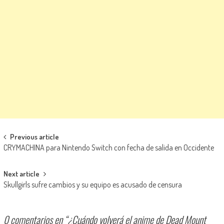
Navegación de entradas
Previous article
CRYMACHINA para Nintendo Switch con fecha de salida en Occidente
Next article
Skullgirls sufre cambios y su equipo es acusado de censura
0 comentarios en “
¿Cuándo volverá el anime de Dead Mount