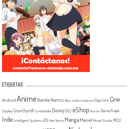
ETIQUETAS
Anime
Cine
Android
Bandai Namco
Capcom
Boku no Hero Academia
eShop
Disney
Crunchyroll
Game Freak
DLC
Cosplay
Curiosidades
Famitsu
Indie
Manga
Marvel
iOS
MCU
Intelligent Systems
Koei Tecmo
Marvel Studios