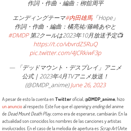
作詞・作曲・編曲：栁舘周平
エンディングテーマ
#内田雄馬
「Hope」
作詞・作曲・編曲：橘亮祐/篠崎あやと
#DMDP
第2クールは2023年10月放送予定📺
https://t.co/vbvrdZ5RuQ
pic.twitter.com/4JCRkiwF3p
— 「デッドマウント・デスプレイ」アニメ
公式｜2023年4月TVアニメ放送！
(@DMDP_anime)
June 26, 2023
A pesar de esto la cuenta en
Twitter
oficial,
@DMDP_anime
, hizo
un anuncio
al respecto. Este fue que el
opening
y
ending
del anime
de
Dead Mount Death Play
, como era de esperarse, cambiarán. En la
actualidad son conocidos los nombres de las canciones y artistas
involucrados. En el caso de la melodía de apertura es
Scrap Art
(Arte