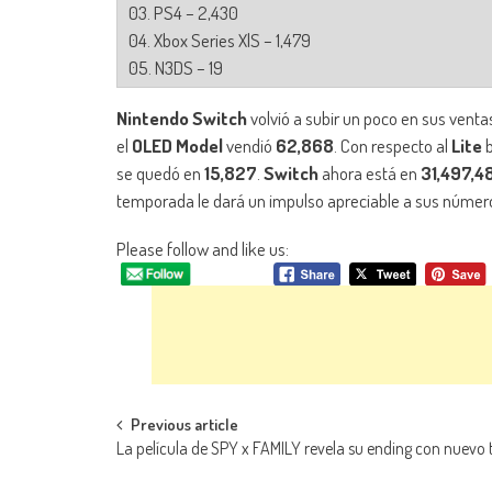
03. PS4 – 2,430
04. Xbox Series X|S – 1,479
05. N3DS – 19
Nintendo Switch
volvió a subir un poco en sus ventas
el
OLED Model
vendió
62,868
. Con respecto al
Lite
b
se quedó en
15,827
.
Switch
ahora está en
31,497,4
temporada le dará un impulso apreciable a sus númer
Please follow and like us:
Navegación de entradas
Previous article
La película de SPY x FAMILY revela su ending con nuevo t