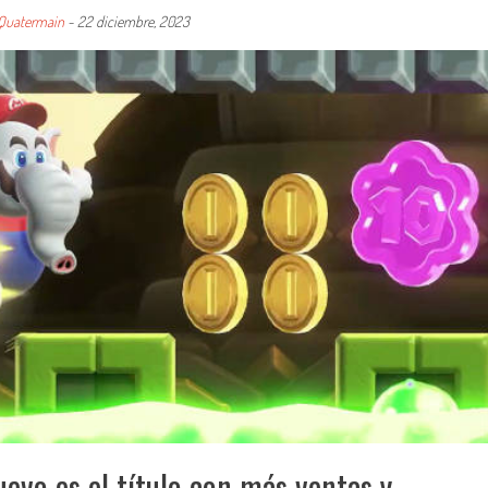
 Quatermain
-
22 diciembre, 2023
evo es el título con más ventas y