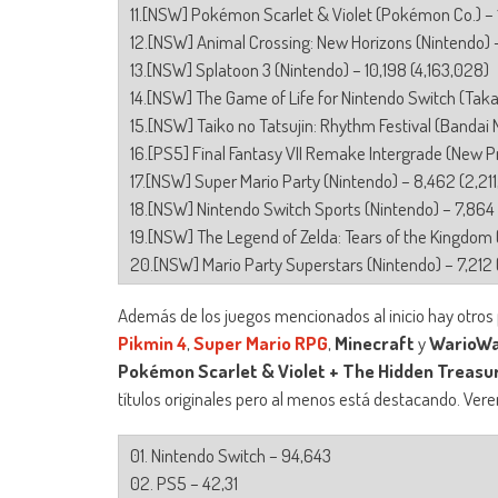
11.[NSW] Pokémon Scarlet & Violet (Pokémon Co.) – 
12.[NSW] Animal Crossing: New Horizons (Nintendo) –
13.[NSW] Splatoon 3 (Nintendo) – 10,198 (4,163,028)
14.[NSW] The Game of Life for Nintendo Switch (Taka
15.[NSW] Taiko no Tatsujin: Rhythm Festival (Bandai
16.[PS5] Final Fantasy VII Remake Intergrade (New P
17.[NSW] Super Mario Party (Nintendo) – 8,462 (2,21
18.[NSW] Nintendo Switch Sports (Nintendo) – 7,864 
19.[NSW] The Legend of Zelda: Tears of the Kingdom 
20.[NSW] Mario Party Superstars (Nintendo) – 7,212 
Además de los juegos mencionados al inicio hay otros
Pikmin 4
,
Super Mario RPG
,
Minecraft
y
WarioWar
Pokémon Scarlet & Violet + The Hidden Treasu
títulos originales pero al menos está destacando. Ve
01. Nintendo Switch – 94,643
02. PS5 – 42,31