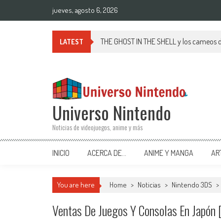
Saltar al contenido
jueves, agosto 6, 2026
THE GHOST IN THE SHELL y los cameos 
LATEST
Universo Nintendo
Noticias de videojuegos, anime y más
INICIO
ACERCA DE…
ANIME Y MANGA
AR
You are here
Home
>
Noticias
>
Nintendo 3DS
>
Ventas De Juegos Y Consolas En Japón 