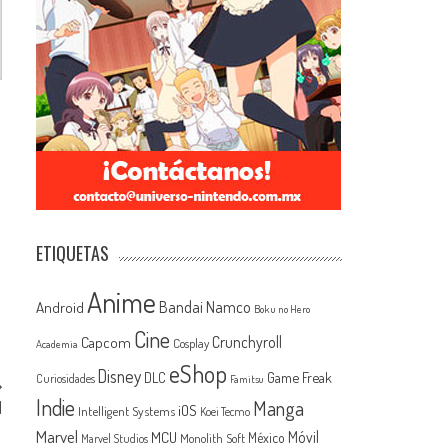
ETIQUETAS
Anime
Android
Bandai Namco
Boku no Hero
Cine
Capcom
Crunchyroll
Cosplay
Academia
eShop
Disney
Game Freak
DLC
Curiosidades
Famitsu
Indie
Manga
l
iOS
Intelligent Systems
Koei Tecmo
Marvel
MCU
Móvil
México
Monolith Soft
Marvel Studios