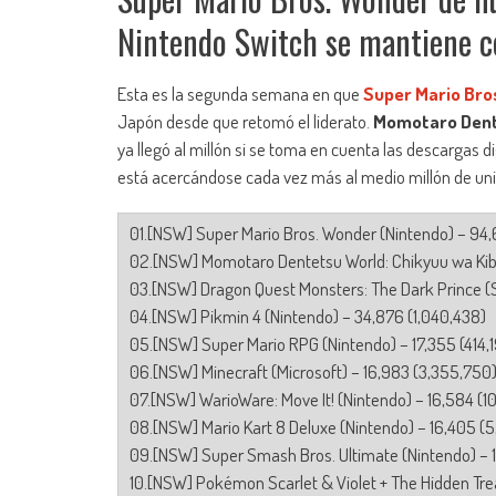
Nintendo Switch se mantiene co
Esta es la segunda semana en que
Super Mario Bro
Japón desde que retomó el liderato.
Momotaro Dent
ya llegó al millón si se toma en cuenta las descargas d
está acercándose cada vez más al medio millón de uni
01.[NSW] Super Mario Bros. Wonder (Nintendo) – 94,
02.[NSW] Momotaro Dentetsu World: Chikyuu wa Kib
03.[NSW] Dragon Quest Monsters: The Dark Prince (S
04.[NSW] Pikmin 4 (Nintendo) – 34,876 (1,040,438)
05.[NSW] Super Mario RPG (Nintendo) – 17,355 (414,1
06.[NSW] Minecraft (Microsoft) – 16,983 (3,355,750
07.[NSW] WarioWare: Move It! (Nintendo) – 16,584 (1
08.[NSW] Mario Kart 8 Deluxe (Nintendo) – 16,405 (5
09.[NSW] Super Smash Bros. Ultimate (Nintendo) – 
10.[NSW] Pokémon Scarlet & Violet + The Hidden Trea