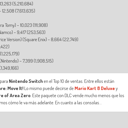
13,263 (5,210,684)
 12,508 (7,613,635)
ra Tomy) – 10,023 (111,908)
 Namco) – 9,417 (253,563)
rice Version) (Square Enix) – 8,664 (22,749)
1,422)
(1,225,179)
(Nintendo) – 7,399 (1,908,515)
(1,349,166)
 para
Nintendo Switch
en el Top 10 de ventas. Entre ellos están
e: Move It!
Lo mismo puede decirse de
Mario Kart 8 Deluxe
y
re of Area Zero
. Este paquete con DLC vende mucho menos que los
remos cómo le va más adelante. En cuanto a las consolas…