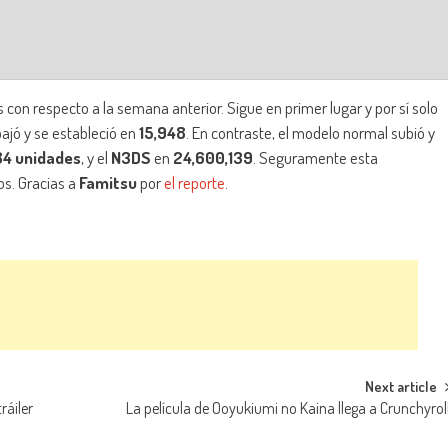
 con respecto a la semana anterior. Sigue en primer lugar y por sí solo
ajó y se estableció en
15,948
. En contraste, el modelo normal subió y
84 unidades
, y el
N3DS
en
24,600,139
. Seguramente esta
os. Gracias a
Famitsu
por
el reporte
.
Next article
ráiler
La película de Ooyukiumi no Kaina llega a Crunchyrol