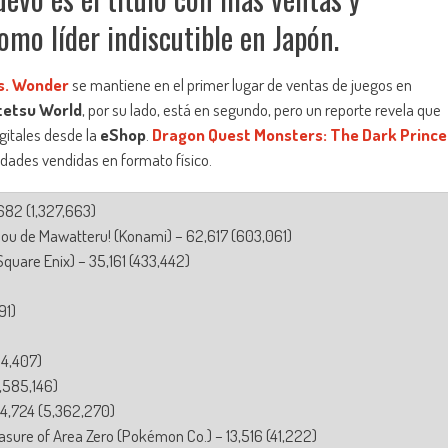
mo líder indiscutible en Japón.
s. Wonder
se mantiene en el primer lugar de ventas de juegos en
etsu World
, por su lado, está en segundo, pero un reporte revela que
igitales desde la
eShop
.
Dragon Quest Monsters: The Dark Prince
dades vendidas en formato físico.
682 (1,327,663)
ou de Mawatteru! (Konami) – 62,617 (603,061)
quare Enix) – 35,161 (433,442)
91)
)
04,407)
,585,146)
14,724 (5,362,270)
sure of Area Zero (Pokémon Co.) – 13,516 (41,222)