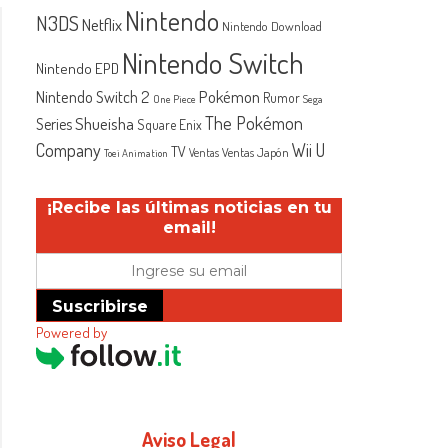
Nintendo
N3DS
Netflix
Nintendo Download
Nintendo Switch
Nintendo EPD
Nintendo Switch 2
Pokémon
Rumor
One Piece
Sega
The Pokémon
Shueisha
Series
Square Enix
Company
Wii U
TV
Ventas Japón
Ventas
Toei Animation
¡Recibe las últimas noticias en tu
email!
Suscribirse
Powered by
Aviso Legal