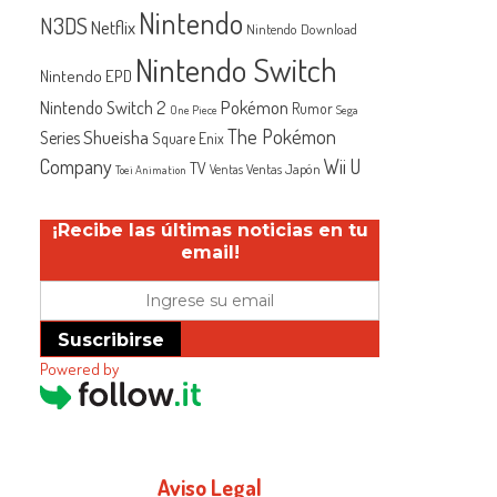
Nintendo
N3DS
Netflix
Nintendo Download
Nintendo Switch
Nintendo EPD
Nintendo Switch 2
Pokémon
Rumor
One Piece
Sega
The Pokémon
Shueisha
Series
Square Enix
Company
Wii U
TV
Ventas Japón
Ventas
Toei Animation
¡Recibe las últimas noticias en tu
email!
Suscribirse
Powered by
Aviso Legal