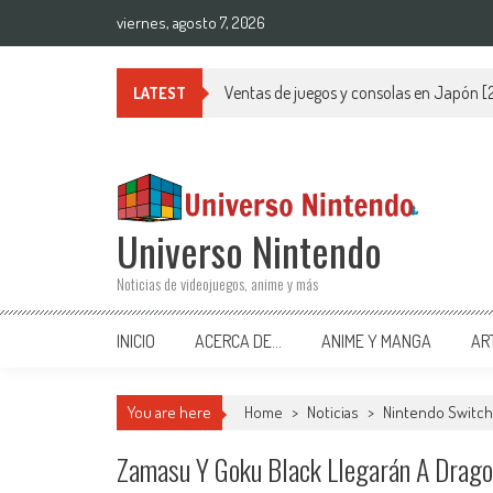
Saltar al contenido
viernes, agosto 7, 2026
Ventas de juegos y consolas en Japón 
LATEST
Universo Nintendo
Noticias de videojuegos, anime y más
INICIO
ACERCA DE…
ANIME Y MANGA
AR
You are here
Home
>
Noticias
>
Nintendo Switch
Zamasu Y Goku Black Llegarán A Drago