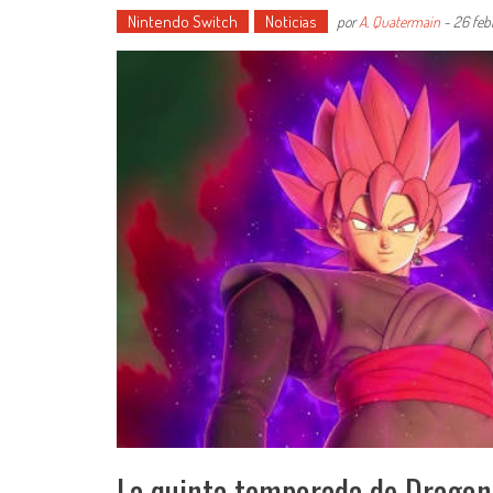
Nintendo Switch
Noticias
por
A. Quatermain
-
26 feb
La quinta temporada de Dragon