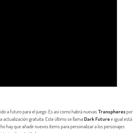
do a futuro para el juego. Es así como habrá nuevas
Transpheres
por
 actualización gratuita. Este último se llama
Dark Future
e igual está
cho hay que añadir nuevos ítems para personalizar a los personajes