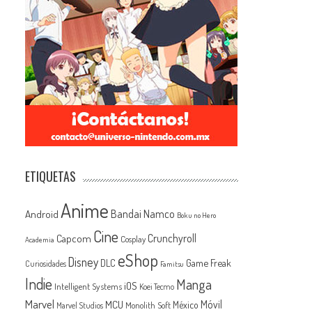
ETIQUETAS
Anime
Android
Bandai Namco
Boku no Hero
Cine
Capcom
Crunchyroll
Cosplay
Academia
eShop
Disney
Game Freak
DLC
Curiosidades
Famitsu
Indie
Manga
iOS
Intelligent Systems
Koei Tecmo
Marvel
MCU
Móvil
México
Monolith Soft
Marvel Studios