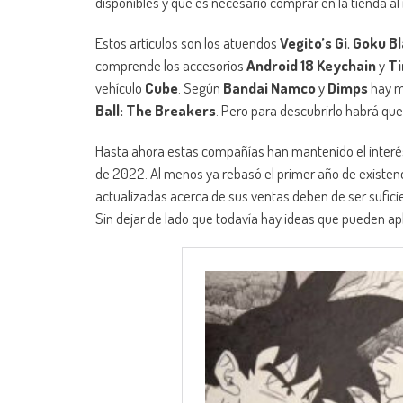
disponibles y que es necesario comprar en la tienda al in
Estos artículos son los atuendos
Vegito’s Gi
,
Goku Bl
comprende los accesorios
Android 18 Keychain
y
Ti
vehículo
Cube
. Según
Bandai Namco
y
Dimps
hay m
Ball: The Breakers
. Pero para descubrirlo habrá qu
Hasta ahora estas compañías han mantenido el interés de
de 2022. Al menos ya rebasó el primer año de existenc
actualizadas acerca de sus ventas deben de ser sufic
Sin dejar de lado que todavía hay ideas que pueden apl