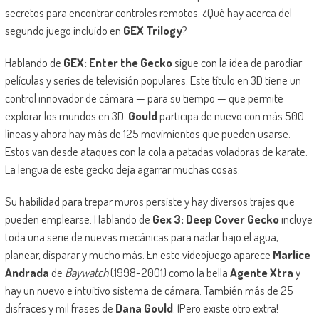
secretos para encontrar controles remotos. ¿Qué hay acerca del
segundo juego incluido en
GEX Trilogy
?
Hablando de
GEX: Enter the Gecko
sigue con la idea de parodiar
películas y series de televisión populares. Este título en 3D tiene un
control innovador de cámara — para su tiempo — que permite
explorar los mundos en 3D.
Gould
participa de nuevo con más 500
líneas y ahora hay más de 125 movimientos que pueden usarse.
Estos van desde ataques con la cola a patadas voladoras de karate.
La lengua de este gecko deja agarrar muchas cosas.
Su habilidad para trepar muros persiste y hay diversos trajes que
pueden emplearse. Hablando de
Gex 3: Deep Cover Gecko
incluye
toda una serie de nuevas mecánicas para nadar bajo el agua,
planear, disparar y mucho más. En este videojuego aparece
Marlice
Andrada
de
Baywatch
(1998-2001) como la bella
Agente Xtra
y
hay un nuevo e intuitivo sistema de cámara. También más de 25
disfraces y mil frases de
Dana Gould
. ¡Pero existe otro extra!