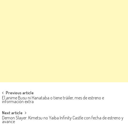
Navegación de entradas
Previous article
El anime Busu ni Hanataba o tiene tráiler, mes de estreno e
información extra
Next article
Demon Slayer: Kimetsu no Yaiba Infinity Castle con fecha de estreno y
avance