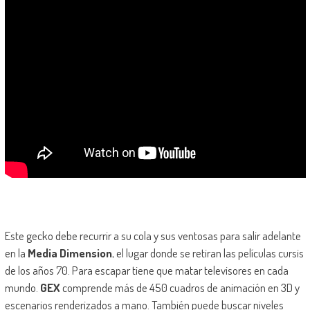
Este gecko debe recurrir a su cola y sus ventosas para salir adelante
en la
Media Dimension
, el lugar donde se retiran las películas cursis
de los años 70. Para escapar tiene que matar televisores en cada
mundo.
GEX
comprende más de 450 cuadros de animación en 3D y
escenarios renderizados a mano. También puede buscar niveles