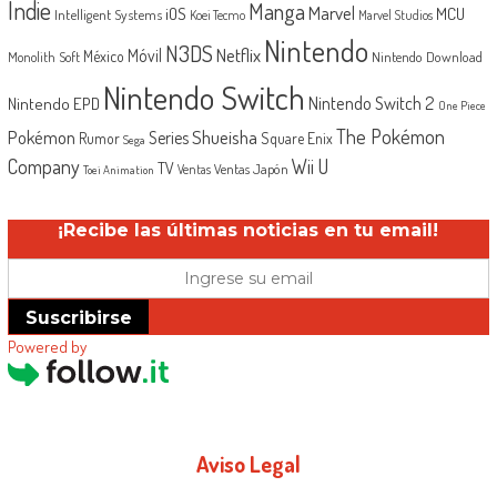
Indie
Manga
Marvel
iOS
MCU
Intelligent Systems
Koei Tecmo
Marvel Studios
Nintendo
N3DS
Netflix
Móvil
México
Monolith Soft
Nintendo Download
Nintendo Switch
Nintendo Switch 2
Nintendo EPD
One Piece
The Pokémon
Shueisha
Pokémon
Series
Rumor
Square Enix
Sega
Company
Wii U
TV
Ventas Japón
Ventas
Toei Animation
¡Recibe las últimas noticias en tu email!
Suscribirse
Powered by
Aviso Legal