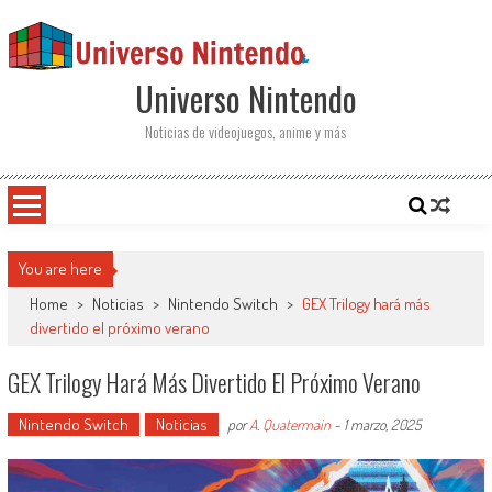
Saltar al contenido
Universo Nintendo
Noticias de videojuegos, anime y más
You are here
Home
>
Noticias
>
Nintendo Switch
>
GEX Trilogy hará más
divertido el próximo verano
GEX Trilogy Hará Más Divertido El Próximo Verano
Nintendo Switch
Noticias
por
A. Quatermain
-
1 marzo, 2025