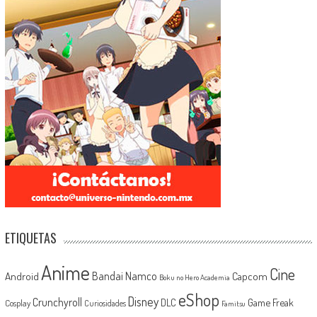
ETIQUETAS
Anime
Cine
Android
Bandai Namco
Capcom
Boku no Hero Academia
eShop
Disney
Crunchyroll
Game Freak
DLC
Cosplay
Curiosidades
Famitsu