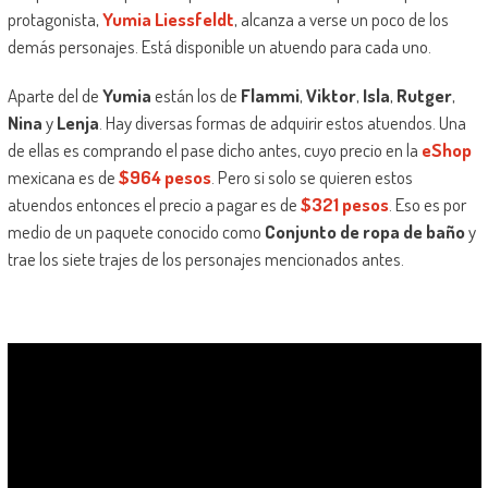
protagonista,
Yumia Liessfeldt
, alcanza a verse un poco de los
demás personajes. Está disponible un atuendo para cada uno.
Aparte del de
Yumia
están los de
Flammi
,
Viktor
,
Isla
,
Rutger
,
Nina
y
Lenja
. Hay diversas formas de adquirir estos atuendos. Una
de ellas es comprando el pase dicho antes, cuyo precio en la
eShop
mexicana es de
$964 pesos
. Pero si solo se quieren estos
atuendos entonces el precio a pagar es de
$321 pesos
. Eso es por
medio de un paquete conocido como
Conjunto de ropa de baño
y
trae los siete trajes de los personajes mencionados antes.