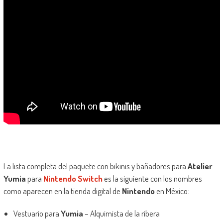
La lista completa del paquete con bikinis y bañadores para
Atelier
Yumia
para
Nintendo Switch
es la siguiente con los nombres
como aparecen en la tienda digital de
Nintendo
en México:
Vestuario para
Yumia
– Alquimista de la ribera