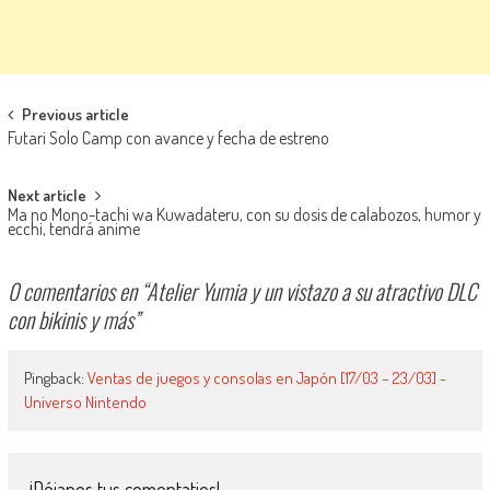
Navegación de entradas
Previous article
Futari Solo Camp con avance y fecha de estreno
Next article
Ma no Mono-tachi wa Kuwadateru, con su dosis de calabozos, humor y
ecchi, tendrá anime
0 comentarios en “
Atelier Yumia y un vistazo a su atractivo DLC
con bikinis y más
”
Pingback:
Ventas de juegos y consolas en Japón [17/03 – 23/03] -
Universo Nintendo
¡Déjanos tus comentatios!