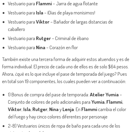
Vestuario para
Flammi
– Jarra de agua flotante
Vestuario para
Isla
– ¡Días de playa monísimos!
Vestuario para
Viktor
– Bañador de largas distancias de
caballero
Vestuario para
Rutger
– Criminal de ébano
Vestuario para
Nina
– Corazón en flor
También existe una tercera forma de adquirir estos atuendos y es de
forma individual. El precio de cada uno de ellos es de solo $64 pesos.
Ahora, ¿qué es lo que incluye el pase de temporada del juego? Pues
en total son 19 componentes, los cuales pueden ver a continuación:
1) Bonus de compra del pase de temporada:
Atelier Yumia
–
Conjunto de colores de pelo adicionales para
Yumia
,
Flammi
,
Viktor
,
Isla
,
Rutger
,
Nina
y
Lenja
. En
Flammi
cambia el color
del fuego y hay cinco colores diferentes por personaje
2-8) Vestuarios únicos de ropa de baño para cada uno de los