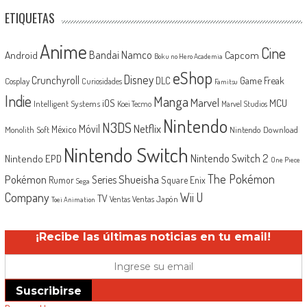
ETIQUETAS
Anime
Cine
Android
Bandai Namco
Capcom
Boku no Hero Academia
eShop
Disney
Crunchyroll
Game Freak
DLC
Cosplay
Curiosidades
Famitsu
Indie
Manga
Marvel
iOS
MCU
Intelligent Systems
Koei Tecmo
Marvel Studios
Nintendo
N3DS
Netflix
Móvil
México
Monolith Soft
Nintendo Download
Nintendo Switch
Nintendo Switch 2
Nintendo EPD
One Piece
The Pokémon
Shueisha
Pokémon
Series
Rumor
Square Enix
Sega
Company
Wii U
TV
Ventas Japón
Ventas
Toei Animation
¡Recibe las últimas noticias en tu email!
Suscribirse