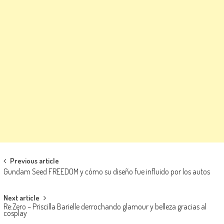
Navegación de entradas
Previous article
Gundam Seed FREEDOM y cómo su diseño fue influido por los autos
Next article
Re:Zero – Priscilla Barielle derrochando glamour y belleza gracias al
cosplay