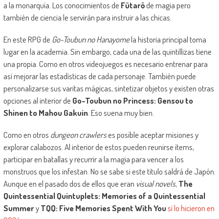
a la monarquía. Los conocimientos de
Fūtarō
de magia pero
también de ciencia le servirán para instruir a las chicas.
En este RPG de
Go-Toubun no Hanayome
la historia principal toma
lugar en la academia. Sin embargo, cada una de las quintillizas tiene
una propia. Como en otros videojuegos es necesario entrenar para
así mejorar las estadísticas de cada personaje. También puede
personalizarse sus varitas mágicas, sintetizar objetos y existen otras
opciones al interior de
Go-Toubun no Princess: Gensou to
Shinen to Mahou Gakuin
. Eso suena muy bien.
Como en otros
dungeon crawlers
es posible aceptar misiones y
explorar calabozos. Al interior de estos pueden reunirse ítems,
participar en batallas y recurrir a la magia para vencer a los
monstruos que los infestan. No se sabe si este título saldrá de Japón.
Aunque en el pasado dos de ellos que eran
visual novels
,
The
Quintessential Quintuplets: Memories of a Quintessential
Summer
y
TQQ: Five Memories Spent With You
sí lo hicieron en