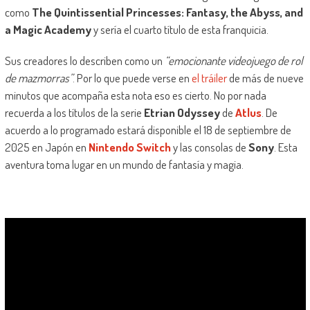
como
The Quintissential Princesses: Fantasy, the Abyss, and
a Magic Academy
y sería el cuarto título de esta franquicia.
Sus creadores lo describen como un
“emocionante videojuego de rol
de mazmorras”
. Por lo que puede verse en
el tráiler
de más de nueve
minutos que acompaña esta nota eso es cierto. No por nada
recuerda a los títulos de la serie
Etrian Odyssey
de
Atlus
. De
acuerdo a lo programado estará disponible el 18 de septiembre de
2025 en Japón en
Nintendo Switch
y las consolas de
Sony
. Esta
aventura toma lugar en un mundo de fantasía y magia.