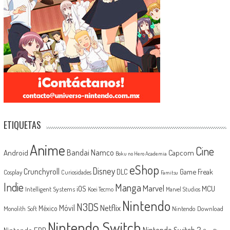
ETIQUETAS
Anime
Cine
Android
Bandai Namco
Capcom
Boku no Hero Academia
eShop
Disney
Crunchyroll
Game Freak
DLC
Cosplay
Curiosidades
Famitsu
Indie
Manga
Marvel
iOS
MCU
Intelligent Systems
Koei Tecmo
Marvel Studios
Nintendo
N3DS
Netflix
Móvil
México
Monolith Soft
Nintendo Download
Nintendo Switch
Nintendo Switch 2
Nintendo EPD