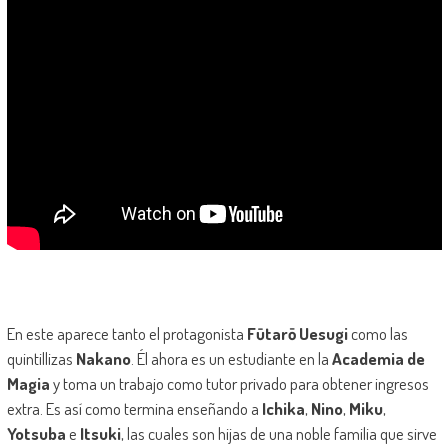
En este aparece tanto el protagonista
Fūtarō Uesugi
como las
quintillizas
Nakano
. Él ahora es un estudiante en la
Academia de
Magia
y toma un trabajo como tutor privado para obtener ingresos
extra. Es así como termina enseñando a
Ichika
,
Nino
,
Miku
,
Yotsuba
e
Itsuki
, las cuales son hijas de una noble familia que sirve