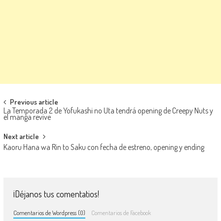
Navegación de entradas
Previous article
La Temporada 2 de Yofukashi no Uta tendrá opening de Creepy Nuts y
el manga revive
Next article
Kaoru Hana wa Rin to Saku con fecha de estreno, opening y ending
¡Déjanos tus comentatios!
Comentarios de Wordpress (0)
Comentarios de Facebook