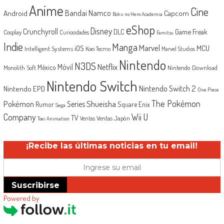
Anime
Cine
Android
Bandai Namco
Capcom
Boku no Hero Academia
eShop
Disney
Crunchyroll
Game Freak
DLC
Cosplay
Curiosidades
Famitsu
Indie
Manga
Marvel
iOS
MCU
Intelligent Systems
Koei Tecmo
Marvel Studios
Nintendo
N3DS
Netflix
Móvil
México
Monolith Soft
Nintendo Download
Nintendo Switch
Nintendo Switch 2
Nintendo EPD
One Piece
The Pokémon
Shueisha
Pokémon
Series
Rumor
Square Enix
Sega
Company
Wii U
TV
Ventas Japón
Ventas
Toei Animation
¡Recibe las últimas noticias en tu email!
Suscribirse
Powered by