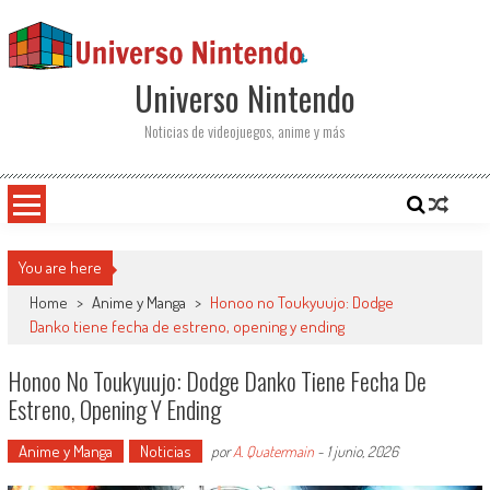
Saltar al contenido
Universo Nintendo
Noticias de videojuegos, anime y más
You are here
Home
>
Anime y Manga
>
Honoo no Toukyuujo: Dodge
Danko tiene fecha de estreno, opening y ending
Honoo No Toukyuujo: Dodge Danko Tiene Fecha De
Estreno, Opening Y Ending
Anime y Manga
Noticias
por
A. Quatermain
-
1 junio, 2026