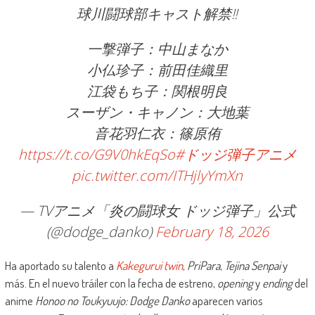
球川闘球部キャスト解禁‼️
一撃弾子：中山まなか
小仏珍子：前田佳織里
江袋もち子：関根明良
スーザン・キャノン：大地葉
音花羽仁衣：篠原侑
https://t.co/G9V0hkEqSo
#ドッジ弾子アニメ
pic.twitter.com/ITHjlyYmXn
— TVアニメ「炎の闘球女 ドッジ弾子」公式
(@dodge_danko)
February 18, 2026
Ha aportado su talento a
Kakegurui twin
,
PriPara
,
Tejina Senpai
y
más. En el nuevo tráiler con la fecha de estreno,
opening
y
ending
del
anime
Honoo no Toukyuujo: Dodge Danko
aparecen varios