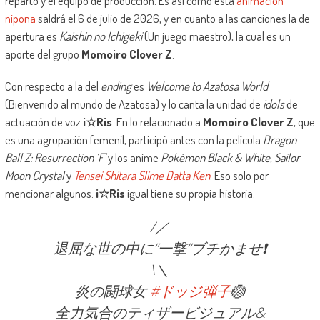
reparto y el equipo de producción. Es así como esta
animación
nipona
saldrá el 6 de julio de 2026, y en cuanto a las canciones la de
apertura es
Kaishin no Ichigeki
(Un juego maestro), la cual es un
aporte del grupo
Momoiro Clover Z
.
Con respecto a la del
ending
es
Welcome to Azatosa World
(Bienvenido al mundo de Azatosa) y lo canta la unidad de
idols
de
actuación de voz
i☆Ris
. En lo relacionado a
Momoiro Clover Z
, que
es una agrupación femenil, participó antes con la película
Dragon
Ball Z: Resurrection ‘F’
y los anime
Pokémon Black & White
,
Sailor
Moon Crystal
y
Tensei Shitara Slime Datta Ken
. Eso solo por
mencionar algunos.
i☆Ris
igual tiene su propia historia.
/／
退屈な世の中に“一撃”ブチかませ❗️
\＼
炎の闘球女
#ドッジ弾子
🏐
全力気合のティザービジュアル&