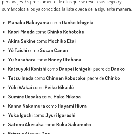
personajes. Es precisamente de ellos que se reveló sus
seiyuu
y
sumándolos a los ya conocidos, la lista queda de la siguiente manera:
Manaka Nakayama
como
Danko Ichigeki
Kaori Maeda
como
Chinko Kobotoke
Akira Sekine
como
Mochiko Etai
Yō Taichi
como
Susan Canon
Yū Sasahara
como
Honey Otohana
Katsuyuki Konishi
como
Danpei Ichigeki
, padre de
Danko
Tetsu Inada
como
Chinnen Kobotoke
, padre de
Chinko
Yūki Wakai
como
Peiko Nikaidō
Sumire Uesaka
como
Hako Mikasa
Kanna Nakamura
como
Hayami Hiura
Yuka Iguchi
como
Jyuri Igarashi
Satomi Akesaka
como
Ruka Sakamoto
Fairouz Ai
como
Zoe