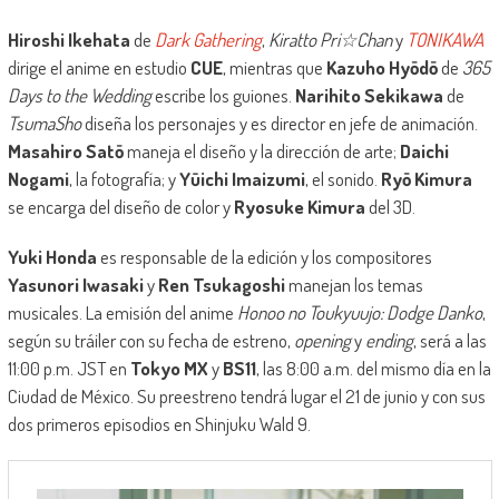
Hiroshi Ikehata
de
Dark Gathering
,
Kiratto Pri☆Chan
y
TONIKAWA
dirige el anime en estudio
CUE
, mientras que
Kazuho Hyōdō
de
365
Days to the Wedding
escribe los guiones.
Narihito Sekikawa
de
TsumaSho
diseña los personajes y es director en jefe de animación.
Masahiro Satō
maneja el diseño y la dirección de arte;
Daichi
Nogami
, la fotografía; y
Yūichi Imaizumi
, el sonido.
Ryō Kimura
se encarga del diseño de color y
Ryosuke Kimura
del 3D.
Yuki Honda
es responsable de la edición y los compositores
Yasunori Iwasaki
y
Ren Tsukagoshi
manejan los temas
musicales. La emisión del anime
Honoo no Toukyuujo: Dodge Danko
,
según su tráiler con su fecha de estreno,
opening
y
ending
, será a las
11:00 p.m. JST en
Tokyo MX
y
BS11
, las 8:00 a.m. del mismo día en la
Ciudad de México. Su preestreno tendrá lugar el 21 de junio y con sus
dos primeros episodios en Shinjuku Wald 9.