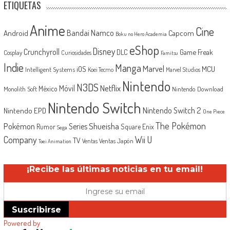
ETIQUETAS
Anime
Cine
Android
Bandai Namco
Capcom
Boku no Hero Academia
eShop
Disney
Crunchyroll
Game Freak
DLC
Cosplay
Curiosidades
Famitsu
Indie
Manga
Marvel
iOS
MCU
Intelligent Systems
Koei Tecmo
Marvel Studios
Nintendo
N3DS
Netflix
Móvil
México
Monolith Soft
Nintendo Download
Nintendo Switch
Nintendo Switch 2
Nintendo EPD
One Piece
The Pokémon
Shueisha
Pokémon
Series
Rumor
Square Enix
Sega
Company
Wii U
TV
Ventas Japón
Ventas
Toei Animation
¡Recibe las últimas noticias en tu email!
Suscribirse
Powered by