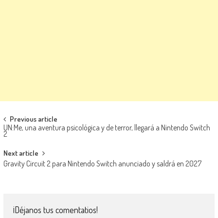
Navegación de entradas
Previous article
UN:Me, una aventura psicológica y de terror, llegará a Nintendo Switch
2
Next article
Gravity Circuit 2 para Nintendo Switch anunciado y saldrá en 2027
¡Déjanos tus comentatios!