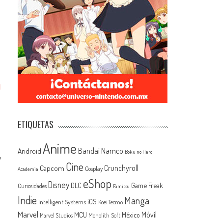
N
ETIQUETAS
Anime
Android
Bandai Namco
Boku no Hero
y
Cine
Capcom
Crunchyroll
Cosplay
Academia
eShop
Disney
Game Freak
DLC
Curiosidades
Famitsu
Indie
Manga
iOS
Intelligent Systems
Koei Tecmo
Marvel
MCU
Móvil
México
Monolith Soft
Marvel Studios