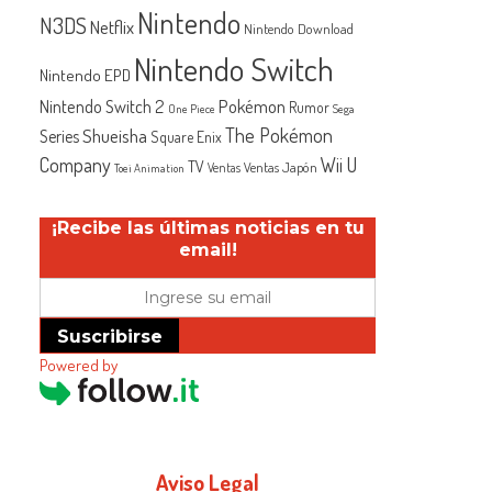
Nintendo
N3DS
Netflix
Nintendo Download
Nintendo Switch
Nintendo EPD
Nintendo Switch 2
Pokémon
Rumor
One Piece
Sega
The Pokémon
Shueisha
Series
Square Enix
Company
Wii U
TV
Ventas Japón
Ventas
Toei Animation
¡Recibe las últimas noticias en tu
email!
Suscribirse
Powered by
Aviso Legal