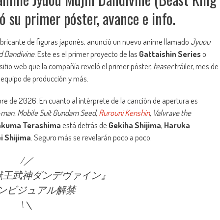
 su primer póster, avance e info.
fabricante de figuras japonés, anunció un nuevo anime llamado
Jyuou
d Dandivine
. Este es el primer proyecto de las
Gattaishin Series
o
 sitio web que la compañía reveló el primer póster,
teaser
tráiler, mes de
l, equipo de producción y más.
re de 2026. En cuanto al intérprete de la canción de apertura es
-man
,
Mobile Suit Gundam Seed
,
Rurouni Kenshin
,
Valvrave the
akuma Terashima
está detrás de
Gekiha Shijima
,
Haruka
ei Shijima
. Seguro más se revelarán poco a poco.
/／
獣王武神ダンデヴァイン』
ンビジュアル解禁
\＼