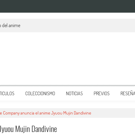
o del anime
TICULOS
COLECCIONISMO
NOTICIAS
PREVIOS
RESEÑ
e Company anuncia el anime Jyuou Mujin Dandivine
Jyuou Mujin Dandivine