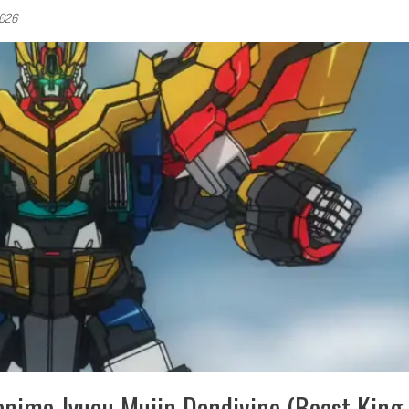
2026
anime Jyuou Mujin Dandivine (Beast King