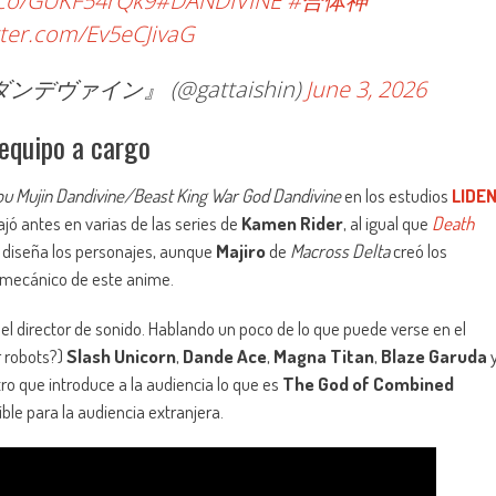
t.co/GUKF54rQk9
#DANDIVINE
#合体神
tter.com/Ev5eCJivaG
ァイン』 (@gattaishin)
June 3, 2026
 equipo a cargo
u Mujin Dandivine/Beast King War God Dandivine
en los estudios
LIDE
ajó antes en varias de las series de
Kamen Rider
, al igual que
Death
diseña los personajes, aunque
Majiro
de
Macross Delta
creó los
 mecánico de este anime.
el director de sonido. Hablando un poco de lo que puede verse en el
 robots?)
Slash Unicorn
,
Dande Ace
,
Magna Titan
,
Blaze Garuda
ro que introduce a la audiencia lo que es
The God of Combined
le para la audiencia extranjera.