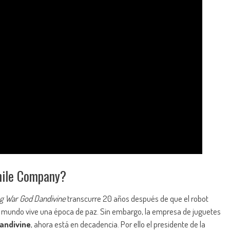
mile Company?
g War God Dandivine
transcurre 20 años después de que el robot
l mundo vive una época de paz. Sin embargo, la empresa de juguetes
andivine
, ahora está en decadencia. Por ello el presidente de la