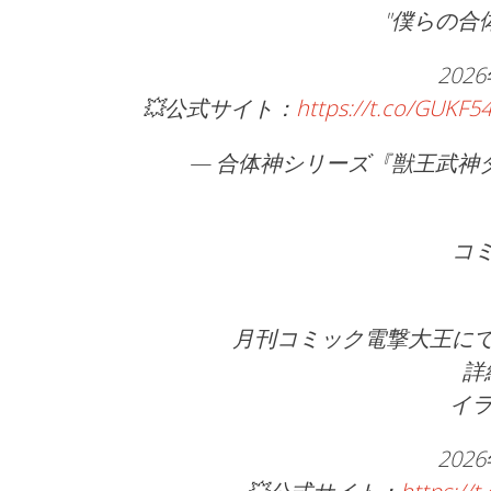
"僕らの合
202
💥公式サイト：
https://t.co/GUKF5
— 合体神シリーズ『獣王武神ダンデヴ
コ
月刊コミック電撃大王に
詳
イラ
202