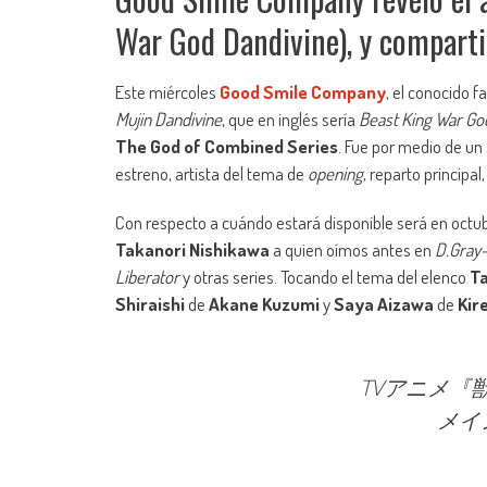
War God Dandivine), y compartió
Este miércoles
Good Smile Company
, el conocido 
Mujin Dandivine
, que en inglés sería
Beast King War Go
The God of Combined Series
. Fue por medio de un
estreno, artista del tema de
opening
, reparto principa
Con respecto a cuándo estará disponible será en octub
Takanori Nishikawa
a quien oímos antes en
D.Gray
Liberator
y otras series. Tocando el tema del elenco
T
Shiraishi
de
Akane Kuzumi
y
Saya Aizawa
de
Kir
TVアニメ『
メイ