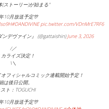
体(ストーリー)が始まる"
6年10月放送予定🎊
4so9H
#DANDIVINE
pic.twitter.com/VDnMrE7RF6
ァイン』 (@gattaishin)
June 3, 2026
/／
ミカライズ決定！
\＼
てオフィシャルコミック連載開始予定！
細は後日公開。
スト：TOGUCHI
6年10月放送予定🎊