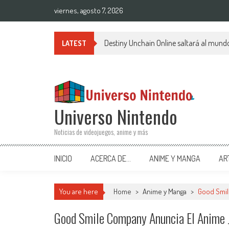
Saltar al contenido
viernes, agosto 7, 2026
Destiny Unchain Online saltará al mund
LATEST
Universo Nintendo
Noticias de videojuegos, anime y más
INICIO
ACERCA DE…
ANIME Y MANGA
AR
You are here
Home
>
Anime y Manga
>
Good Smil
Good Smile Company Anuncia El Anime 