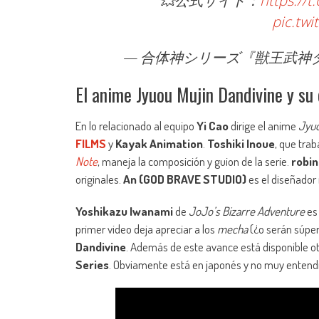
💥公式サイト：
https://
pic.twi
— 合体神シリーズ『獣王武神ダンデヴ
El anime Jyuou Mujin Dandivine y su
En lo relacionado al equipo
Yi Cao
dirige el anime
Jyuo
FILMS
y
Kayak Animation
.
Toshiki Inoue
, que trab
Note
, maneja la composición y guion de la serie.
robin
originales.
An (GOD BRAVE STUDIO)
es el diseñador
Yoshikazu Iwanami
de
JoJo’s Bizarre Adventure
es 
primer video deja apreciar a los
mecha
(¿o serán súper
Dandivine
. Además de este avance está disponible ot
Series
. Obviamente está en japonés y no muy entendib