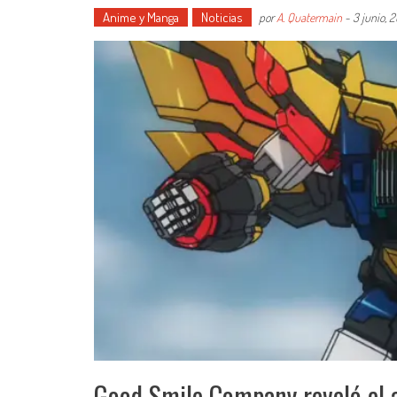
Anime y Manga
Noticias
por
A. Quatermain
-
3 junio, 
Good Smile Company reveló el 