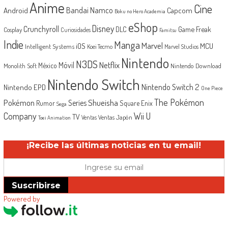
Anime
Cine
Android
Bandai Namco
Capcom
Boku no Hero Academia
eShop
Disney
Crunchyroll
Game Freak
DLC
Cosplay
Curiosidades
Famitsu
Indie
Manga
Marvel
iOS
MCU
Intelligent Systems
Koei Tecmo
Marvel Studios
Nintendo
N3DS
Netflix
Móvil
México
Monolith Soft
Nintendo Download
Nintendo Switch
Nintendo Switch 2
Nintendo EPD
One Piece
The Pokémon
Shueisha
Pokémon
Series
Rumor
Square Enix
Sega
Company
Wii U
TV
Ventas Japón
Ventas
Toei Animation
¡Recibe las últimas noticias en tu email!
Suscribirse
Powered by