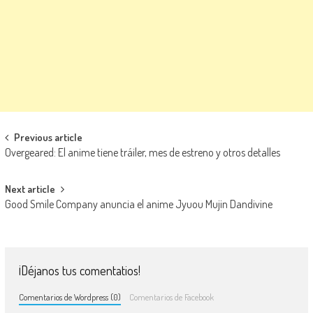
Navegación de entradas
Previous article
Overgeared: El anime tiene tráiler, mes de estreno y otros detalles
Next article
Good Smile Company anuncia el anime Jyuou Mujin Dandivine
¡Déjanos tus comentatios!
Comentarios de Wordpress (0)
Comentarios de Facebook