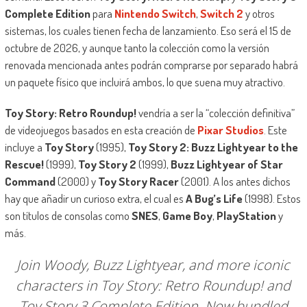
Complete Edition
para
Nintendo Switch
,
Switch 2
y otros
sistemas, los cuales tienen fecha de lanzamiento. Eso será el 15 de
octubre de 2026, y aunque tanto la colección como la versión
renovada mencionada antes podrán comprarse por separado habrá
un paquete físico que incluirá ambos, lo que suena muy atractivo.
Toy Story: Retro Roundup!
vendría a ser la “colección definitiva”
de videojuegos basados en esta creación de
Pixar Studios
. Este
incluye a
Toy Story
(1995),
Toy Story 2: Buzz Lightyear to the
Rescue!
(1999),
Toy Story 2
(1999),
Buzz Lightyear of Star
Command
(2000) y
Toy Story Racer
(2001). A los antes dichos
hay que añadir un curioso extra, el cual es
A Bug’s Life
(1998). Estos
son títulos de consolas como
SNES
,
Game Boy
,
PlayStation
y
más.
Join Woody, Buzz Lightyear, and more iconic
characters in Toy Story: Retro Roundup! and
Toy Story 3 Complete Edition. Now bundled