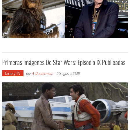
Primeras Imágenes De Star Wars: Episodio IX Publicadas
Cine y TV
por
A. Quatermain
-
23 agosto, 2018