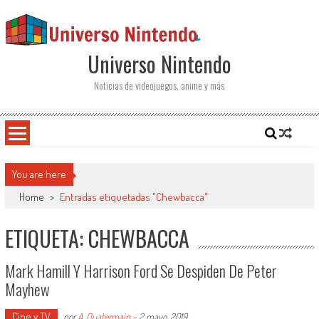
Saltar al contenido
Universo Nintendo
Noticias de videojuegos, anime y más
You are here
Home
>
Entradas etiquetadas "Chewbacca"
ETIQUETA: CHEWBACCA
Mark Hamill Y Harrison Ford Se Despiden De Peter
Mayhew
Cine y TV
por
A. Quatermain
-
2 mayo, 2019