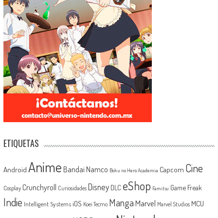
ETIQUETAS
Anime
Cine
Android
Bandai Namco
Capcom
Boku no Hero Academia
eShop
Disney
Crunchyroll
Game Freak
DLC
Cosplay
Curiosidades
Famitsu
Indie
Manga
Marvel
iOS
MCU
Intelligent Systems
Koei Tecmo
Marvel Studios