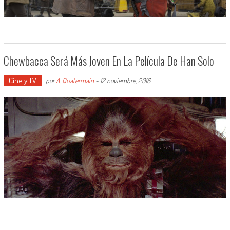
Chewbacca Será Más Joven En La Película De Han Solo
Cine y TV
por
A. Quatermain
-
12 noviembre, 2016