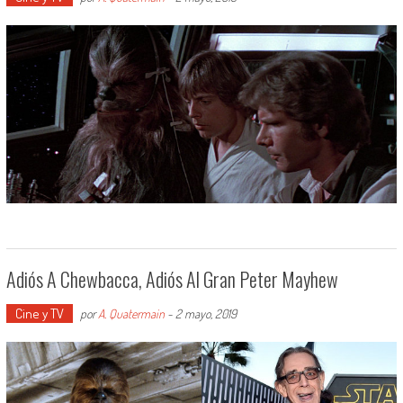
Adiós A Chewbacca, Adiós Al Gran Peter Mayhew
Cine y TV
por
A. Quatermain
-
2 mayo, 2019