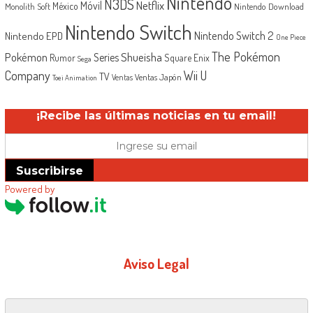
Nintendo
N3DS
Netflix
Móvil
México
Monolith Soft
Nintendo Download
Nintendo Switch
Nintendo Switch 2
Nintendo EPD
One Piece
The Pokémon
Shueisha
Pokémon
Series
Rumor
Square Enix
Sega
Company
Wii U
TV
Ventas Japón
Ventas
Toei Animation
¡Recibe las últimas noticias en tu email!
Suscribirse
Powered by
Aviso Legal