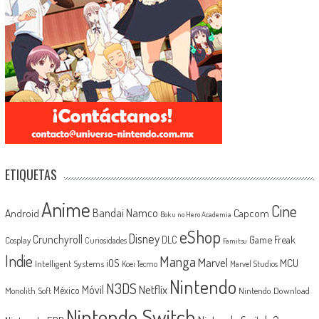
ETIQUETAS
Anime
Cine
Android
Bandai Namco
Capcom
Boku no Hero Academia
eShop
Disney
Crunchyroll
Game Freak
DLC
Cosplay
Curiosidades
Famitsu
Indie
Manga
Marvel
iOS
MCU
Intelligent Systems
Koei Tecmo
Marvel Studios
Nintendo
N3DS
Netflix
Móvil
México
Monolith Soft
Nintendo Download
Nintendo Switch