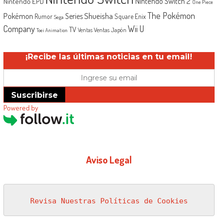
Nintendo Switch 2
Nintendo EPD
One Piece
The Pokémon
Shueisha
Pokémon
Series
Rumor
Square Enix
Sega
Company
Wii U
TV
Ventas Japón
Ventas
Toei Animation
¡Recibe las últimas noticias en tu email!
Suscribirse
Powered by
Aviso Legal
Revisa Nuestras Políticas de Cookies