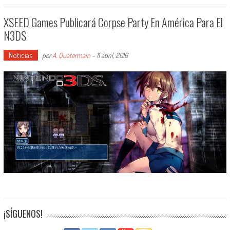
XSEED Games Publicará Corpse Party En América Para El
N3DS
Noticias
por
A. Quatermain
-
11 abril, 2016
¡SÍGUENOS!