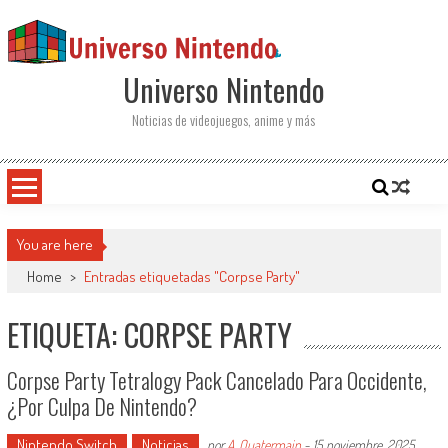
Saltar al contenido
Universo Nintendo
Noticias de videojuegos, anime y más
You are here
Home
>
Entradas etiquetadas "Corpse Party"
ETIQUETA: CORPSE PARTY
Corpse Party Tetralogy Pack Cancelado Para Occidente,
¿por Culpa De Nintendo?
Nintendo Switch
Noticias
por
A. Quatermain
-
15 noviembre, 2025