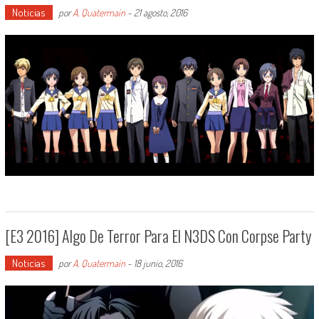
Noticias
por
A. Quatermain
-
21 agosto, 2016
[E3 2016] Algo De Terror Para El N3DS Con Corpse Party
Noticias
por
A. Quatermain
-
18 junio, 2016