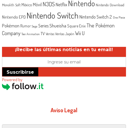
Nintendo
N3DS
Netflix
Móvil
México
Monolith Soft
Nintendo Download
Nintendo Switch
Nintendo Switch 2
Nintendo EPD
One Piece
The Pokémon
Shueisha
Pokémon
Series
Rumor
Square Enix
Sega
Company
Wii U
TV
Ventas Japón
Ventas
Toei Animation
¡Recibe las últimas noticias en tu email!
Suscribirse
Powered by
Aviso Legal