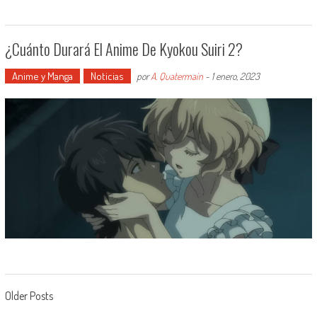
¿Cuánto Durará El Anime De Kyokou Suiri 2?
Anime y Manga
Noticias
por
A. Quatermain
-
1 enero, 2023
Navegación de entradas
Older Posts