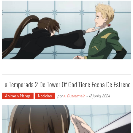
La Temporada 2 De Tower Of God Tiene Fecha De Estreno
Anime y Manga
Noticias
por
A. Quatermain
-
12 junio, 2024