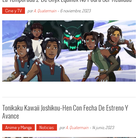
Cine y TV
por
A. Quatermain
-
6 noviembre, 2023
Tonikaku Kawaii Joshikou-Hen Con Fecha De Estreno Y
Avance
Anime y Manga
Noticias
por
A. Quatermain
-
14 junio, 2023