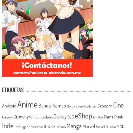
ETIQUETAS
Anime
Cine
Android
Bandai Namco
Capcom
Boku no Hero Academia
eShop
Disney
Crunchyroll
Game Freak
DLC
Cosplay
Curiosidades
Famitsu
Indie
Manga
Marvel
iOS
MCU
Intelligent Systems
Koei Tecmo
Marvel Studios