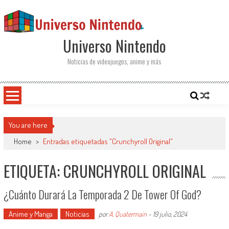
Saltar al contenido
Universo Nintendo
Noticias de videojuegos, anime y más
You are here
Home
>
Entradas etiquetadas "Crunchyroll Original"
ETIQUETA: CRUNCHYROLL ORIGINAL
¿Cuánto Durará La Temporada 2 De Tower Of God?
Anime y Manga
Noticias
por
A. Quatermain
-
19 julio, 2024