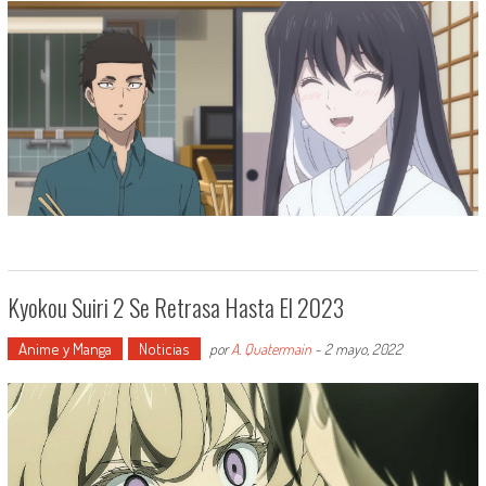
Kyokou Suiri 2 Se Retrasa Hasta El 2023
Anime y Manga
Noticias
por
A. Quatermain
-
2 mayo, 2022