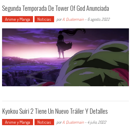
Segunda Temporada De Tower Of God Anunciada
Anime y Manga
Noticias
por
A. Quatermain
-
6 agosto, 2022
Kyokou Suiri 2 Tiene Un Nuevo Tráiler Y Detalles
Anime y Manga
Noticias
por
A. Quatermain
-
4 julio, 2022