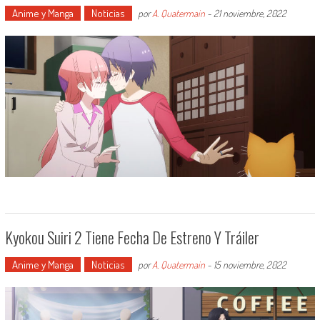
Anime y Manga
Noticias
por
A. Quatermain
-
21 noviembre, 2022
Kyokou Suiri 2 Tiene Fecha De Estreno Y Tráiler
Anime y Manga
Noticias
por
A. Quatermain
-
15 noviembre, 2022