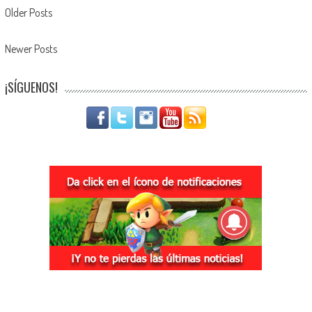
Navegación de entradas
Older Posts
Newer Posts
¡SÍGUENOS!