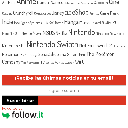
Anime
Cine
Android
Bandai Namco
Capcom
Boku no Hero Academia
eShop
Disney
Crunchyroll
Game Freak
DLC
Cosplay
Curiosidades
Famitsu
Indie
Manga
Marvel
iOS
MCU
Intelligent Systems
Koei Tecmo
Marvel Studios
Nintendo
N3DS
Netflix
Móvil
México
Monolith Soft
Nintendo Download
Nintendo Switch
Nintendo Switch 2
Nintendo EPD
One Piece
The Pokémon
Shueisha
Pokémon
Series
Rumor
Square Enix
Sega
Company
Wii U
TV
Ventas Japón
Ventas
Toei Animation
¡Recibe las últimas noticias en tu email!
Suscribirse
Powered by