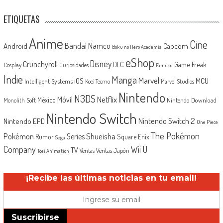
ETIQUETAS
Anime
Cine
Android
Bandai Namco
Capcom
Boku no Hero Academia
eShop
Disney
Crunchyroll
Game Freak
DLC
Cosplay
Curiosidades
Famitsu
Indie
Manga
Marvel
iOS
MCU
Intelligent Systems
Koei Tecmo
Marvel Studios
Nintendo
N3DS
Netflix
Móvil
México
Monolith Soft
Nintendo Download
Nintendo Switch
Nintendo Switch 2
Nintendo EPD
One Piece
The Pokémon
Shueisha
Pokémon
Series
Rumor
Square Enix
Sega
Company
Wii U
TV
Ventas Japón
Ventas
Toei Animation
¡Recibe las últimas noticias en tu email!
Suscribirse