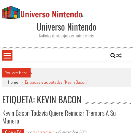
Saltar al contenido
Universo Nintendo
Noticias de videojuegos, anime y más
You are here
Home
>
Entradas etiquetadas "Kevin Bacon"
ETIQUETA: KEVIN BACON
Kevin Bacon Todavía Quiere Reiniciar Tremors A Su
Manera
Cine y TV
por
A. Quatermain
-
15 diciembre, 2019