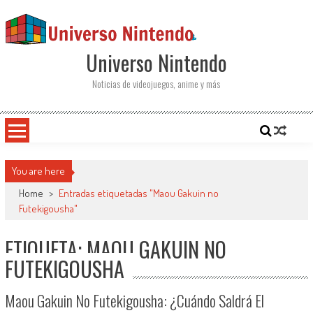
Saltar al contenido
Universo Nintendo
Noticias de videojuegos, anime y más
You are here
Home
>
Entradas etiquetadas "Maou Gakuin no
Futekigousha"
ETIQUETA: MAOU GAKUIN NO
FUTEKIGOUSHA
Maou Gakuin No Futekigousha: ¿Cuándo Saldrá El