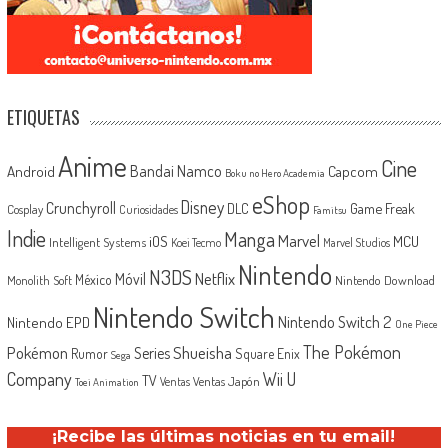
ETIQUETAS
Anime
Cine
Android
Bandai Namco
Capcom
Boku no Hero Academia
eShop
Disney
Crunchyroll
Game Freak
DLC
Cosplay
Curiosidades
Famitsu
Indie
Manga
Marvel
iOS
MCU
Intelligent Systems
Koei Tecmo
Marvel Studios
Nintendo
N3DS
Netflix
Móvil
México
Monolith Soft
Nintendo Download
Nintendo Switch
Nintendo Switch 2
Nintendo EPD
One Piece
The Pokémon
Shueisha
Pokémon
Series
Rumor
Square Enix
Sega
Company
Wii U
TV
Ventas Japón
Ventas
Toei Animation
¡Recibe las últimas noticias en tu email!