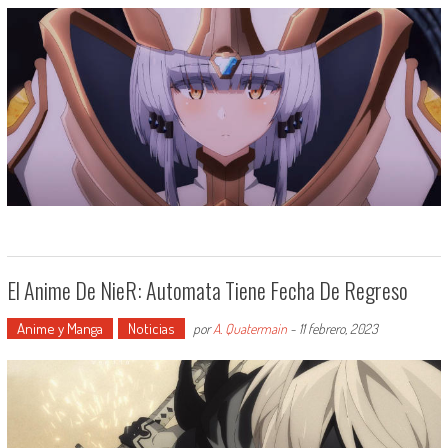
El Anime De NieR: Automata Tiene Fecha De Regreso
Anime y Manga
Noticias
por
A. Quatermain
-
11 febrero, 2023