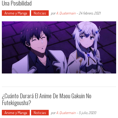
Una Posibilidad
Anime y Manga
Noticias
por
A. Quatermain
-
24 febrero, 2021
¿Cuánto Durará El Anime De Maou Gakuin No
Futekigousha?
Anime y Manga
Noticias
por
A. Quatermain
-
5 julio, 2020